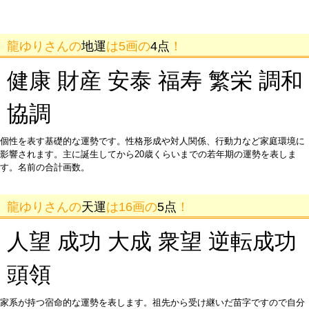
龍ゆりさんの
地運
は5画の
4点
！
健康 財産 安泰 福寿 繁栄 調和
協調
個性を表す基礎的な運勢です。性格形成や対人関係、行動力など家庭環境に
影響されます。主に誕生してから20歳くらいまでの若年期の運勢を表しま
す。名前の合計画数。
龍ゆりさんの
天運
は16画の
5点
！
人望 成功 大成 衆望 逆転成功
頭領
家系が持つ宿命的な運勢を表します。祖先から受け継いだ苗字ですので自分