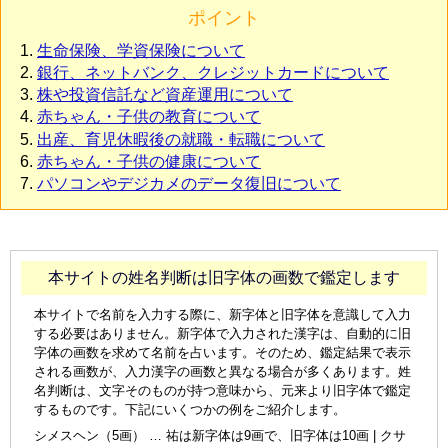
ポイント
生命保険、学資保険について
銀行、ネットバンク、クレジットカードについて
株や投資信託など資産運用について
赤ちゃん・子供の教育について
出産、育児休暇後の就職・転職について
赤ちゃん・子供の健康について
パソコンやデジカメのデータ復旧について
本サイトの姓名判断は旧字体の画数で鑑定します
本サイトで名前を入力する際に、新字体と旧字体を意識して入力
する必要はありません。新字体で入力された漢字は、自動的に旧
字体の画数を求めて名前を占います。そのため、鑑定結果で表示
される画数が、入力漢字の画数と異なる場合が多くあります。姓
名判断は、文字そのものが持つ意味から、元来より旧字体で鑑定
するものです。下記にいくつかの例をご紹介します。
シメスヘン（5画） … 祐は新字体は9画で、旧字体は10画 | クサ