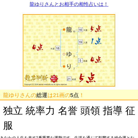
龍ゆりさんとお相手の相性占いは！
龍ゆりさんの
総運
は21画の
5点
！
独立 統率力 名誉 頭領 指導 征
服
あなたの人生を表す1番重要な運勢です。生涯を通じて影響する総合運とな