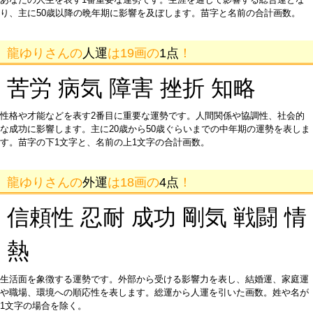
り、主に50歳以降の晩年期に影響を及ぼします。苗字と名前の合計画数。
龍ゆりさんの
人運
は19画の
1点
！
苦労 病気 障害 挫折 知略
性格や才能などを表す2番目に重要な運勢です。人間関係や協調性、社会的
な成功に影響します。主に20歳から50歳ぐらいまでの中年期の運勢を表しま
す。苗字の下1文字と、名前の上1文字の合計画数。
龍ゆりさんの
外運
は18画の
4点
！
信頼性 忍耐 成功 剛気 戦闘 情
熱
生活面を象徴する運勢です。外部から受ける影響力を表し、結婚運、家庭運
や職場、環境への順応性を表します。総運から人運を引いた画数。姓や名が
1文字の場合を除く。