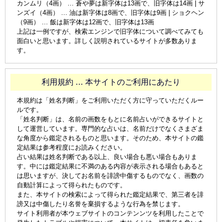
カンムリ（4画） … 蒼や夢は新字体は13画で、旧字体は14画 | サ
ンズイ（4画） … 油は新字体は8画で、旧字体は9画 | ショクヘン
（9画） … 飯は新字体は12画で、旧字体は13画
上記は一例ですが、検索エンジンで旧字体について調べてみても
面白いと思います。詳しく説明されているサイトが多数ありま
す。
利用規約 … 本サイトのご利用にあたり
本規約は「姓名判断」をご利用いただく方に守っていただくルー
ルです。
「姓名判断」は、名前の画数をもとに名前占いができるサイトと
して運営しています。専門的な占いは、名前だけでなくさまざま
な角度から鑑定されるものと思います。そのため、本サイトの鑑
定結果は参考程度にお読みください。
占い結果は姓名判断である以上、良い場合も悪い場合もありま
す。中には鑑定結果に不満のある内容が表示される場合もあると
は思いますが、決してお名前を誹謗中傷するものでなく、画数の
自動計算によって得られたものです。
また、本サイトの検索によって得られた鑑定結果で、第三者を誹
謗又は中傷したり名誉を棄損するような行為を禁じます。
サイト利用者が本ウェブサイトのコンテンンツを利用したことで