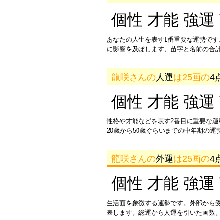
個性 才能 強運
あなたの人生を表す1番重要な運勢です
に影響を及ぼします。苗字と名前の合
龍咲さんの
人運
は25画の
4
個性 才能 強運
性格や才能などを表す2番目に重要な
20歳から50歳ぐらいまでの中年期の
龍咲さんの
外運
は25画の
4
個性 才能 強運
生活面を象徴する運勢です。外部から
表します。総運から人運を引いた画数。