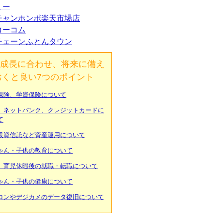
ミー
チャンホンポ楽天市場店
コーコム
チェーンふとんタウン
成長に合わせ、将来に備え
おくと良い7つのポイント
保険、学資保険について
、ネットバンク、クレジットカードに
て
投資信託など資産運用について
ゃん・子供の教育について
、育児休暇後の就職・転職について
ゃん・子供の健康について
コンやデジカメのデータ復旧について