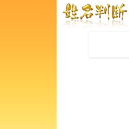
赤ちゃんの名づけ命名
龍咲さんの運勢をズバリ鑑定
たの人生、性格、生活、個性