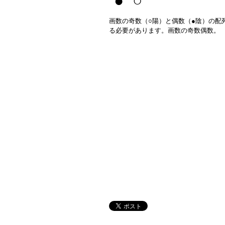
● ○
画数の奇数（○陽）と偶数（●陰）の配
る必要があります。画数の奇数偶数。