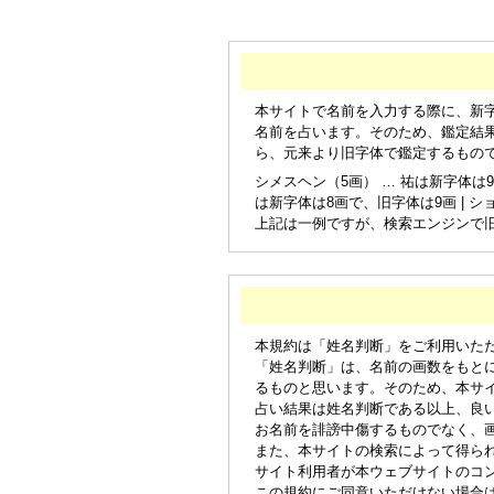
本サイトで名前を入力する際に、新
名前を占います。そのため、鑑定結
ら、元来より旧字体で鑑定するもの
シメスヘン（5画） … 祐は新字体は9
は新字体は8画で、旧字体は9画 | シ
上記は一例ですが、検索エンジンで
本規約は「姓名判断」をご利用いた
「姓名判断」は、名前の画数をもと
るものと思います。そのため、本サ
占い結果は姓名判断である以上、良
お名前を誹謗中傷するものでなく、
また、本サイトの検索によって得ら
サイト利用者が本ウェブサイトのコ
この規約にご同意いただけない場合