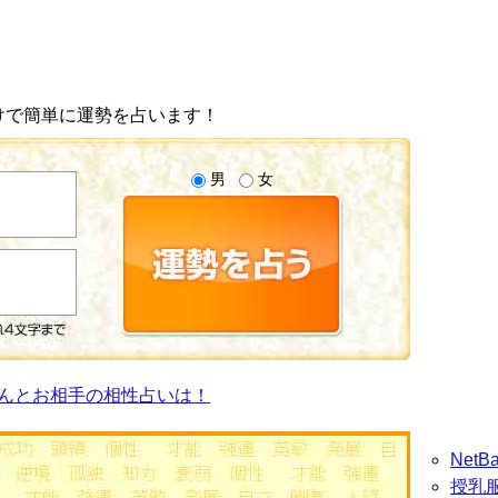
けで簡単に運勢を占います！
男
女
んとお相手の相性占いは！
Net
授乳