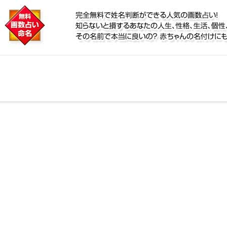
に
！名前が持つ運勢から無料で姓名判断ができる人気の画
、宿命をズバッと的中！