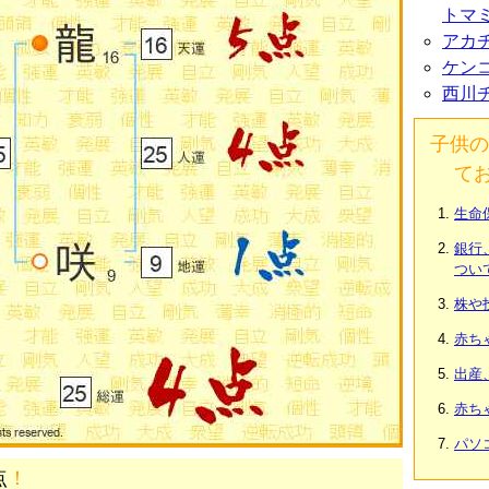
トマ
アカ
ケン
西川
子供の
て
生命
銀行
つい
株や
赤ち
出産
赤ち
パソ
点
！