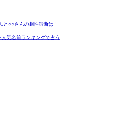
んと○○さんの相性診断は！
を人気名前ランキングで占う