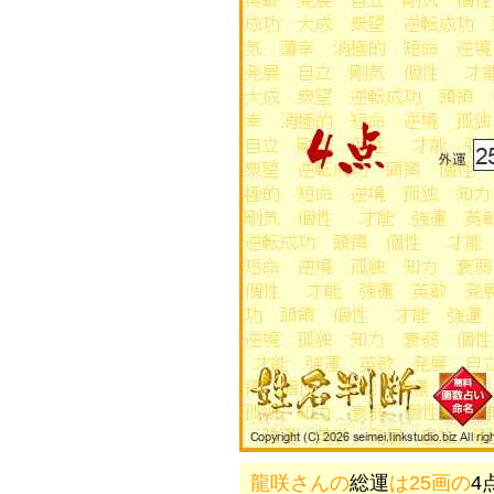
龍咲さんの
総運
は25画の
4