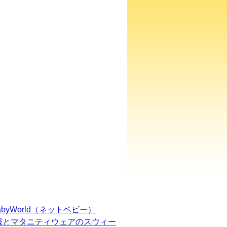
BabyWorld（ネットベビー）
服とマタニティウェアのスウィー