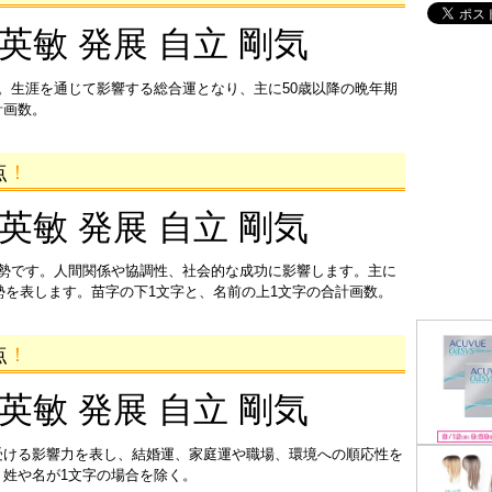
 英敏 発展 自立 剛気
。生涯を通じて影響する総合運となり、主に50歳以降の晩年期
計画数。
点
！
 英敏 発展 自立 剛気
運勢です。人間関係や協調性、社会的な成功に影響します。主に
運勢を表します。苗字の下1文字と、名前の上1文字の合計画数。
点
！
 英敏 発展 自立 剛気
受ける影響力を表し、結婚運、家庭運や職場、環境への順応性を
姓や名が1文字の場合を除く。