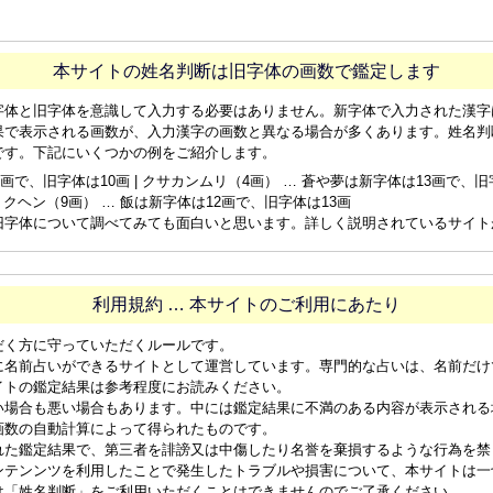
本サイトの姓名判断は旧字体の画数で鑑定します
字体と旧字体を意識して入力する必要はありません。新字体で入力された漢字
果で表示される画数が、入力漢字の画数と異なる場合が多くあります。姓名判
です。下記にいくつかの例をご紹介します。
画で、旧字体は10画 | クサカンムリ（4画） … 蒼や夢は新字体は13画で、旧字体
ョクヘン（9画） … 飯は新字体は12画で、旧字体は13画
旧字体について調べてみても面白いと思います。詳しく説明されているサイト
利用規約 … 本サイトのご利用にあたり
だく方に守っていただくルールです。
に名前占いができるサイトとして運営しています。専門的な占いは、名前だけ
イトの鑑定結果は参考程度にお読みください。
い場合も悪い場合もあります。中には鑑定結果に不満のある内容が表示される
画数の自動計算によって得られたものです。
れた鑑定結果で、第三者を誹謗又は中傷したり名誉を棄損するような行為を禁
ンテンンツを利用したことで発生したトラブルや損害について、本サイトは一
は「姓名判断」をご利用いただくことはできませんのでご了承ください。