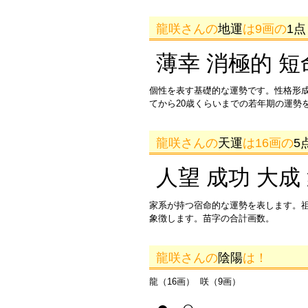
龍咲さんの
地運
は9画の
1点
薄幸 消極的 短
個性を表す基礎的な運勢です。性格形
てから20歳くらいまでの若年期の運勢
龍咲さんの
天運
は16画の
5
人望 成功 大成
家系が持つ宿命的な運勢を表します。
象徴します。苗字の合計画数。
龍咲さんの
陰陽
は！
龍（16画） 咲（9画）