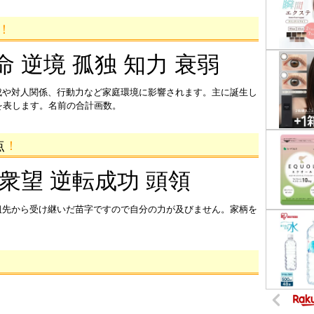
！
命 逆境 孤独 知力 衰弱
成や対人関係、行動力など家庭環境に影響されます。主に誕生し
を表します。名前の合計画数。
点
！
 衆望 逆転成功 頭領
祖先から受け継いだ苗字ですので自分の力が及びません。家柄を