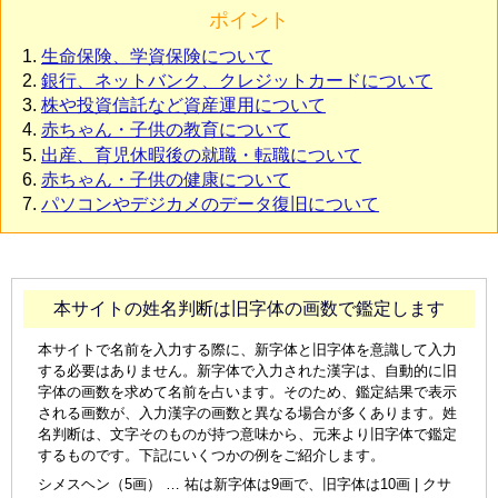
ポイント
生命保険、学資保険について
銀行、ネットバンク、クレジットカードについて
株や投資信託など資産運用について
赤ちゃん・子供の教育について
出産、育児休暇後の就職・転職について
赤ちゃん・子供の健康について
パソコンやデジカメのデータ復旧について
本サイトの姓名判断は旧字体の画数で鑑定します
本サイトで名前を入力する際に、新字体と旧字体を意識して入力
する必要はありません。新字体で入力された漢字は、自動的に旧
字体の画数を求めて名前を占います。そのため、鑑定結果で表示
される画数が、入力漢字の画数と異なる場合が多くあります。姓
名判断は、文字そのものが持つ意味から、元来より旧字体で鑑定
するものです。下記にいくつかの例をご紹介します。
シメスヘン（5画） … 祐は新字体は9画で、旧字体は10画 | クサ