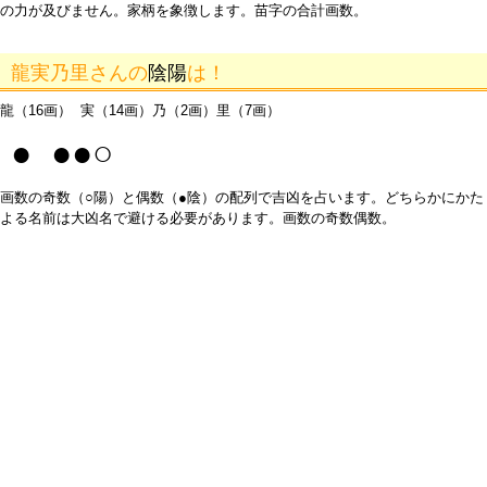
の力が及びません。家柄を象徴します。苗字の合計画数。
龍実乃里さんの
陰陽
は！
龍（16画） 実（14画）乃（2画）里（7画）
● ●●○
画数の奇数（○陽）と偶数（●陰）の配列で吉凶を占います。どちらかにかた
よる名前は大凶名で避ける必要があります。画数の奇数偶数。