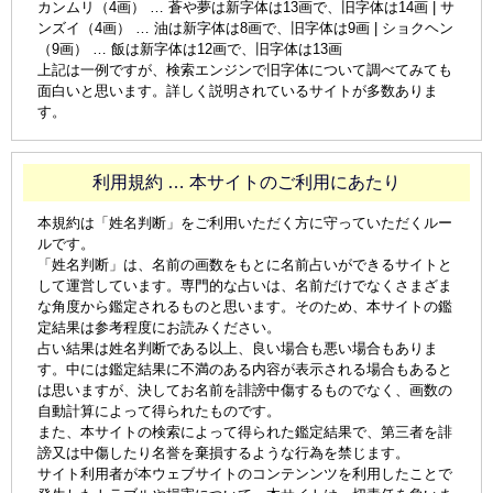
カンムリ（4画） … 蒼や夢は新字体は13画で、旧字体は14画 | サ
ンズイ（4画） … 油は新字体は8画で、旧字体は9画 | ショクヘン
（9画） … 飯は新字体は12画で、旧字体は13画
上記は一例ですが、検索エンジンで旧字体について調べてみても
面白いと思います。詳しく説明されているサイトが多数ありま
す。
利用規約 … 本サイトのご利用にあたり
本規約は「姓名判断」をご利用いただく方に守っていただくルー
ルです。
「姓名判断」は、名前の画数をもとに名前占いができるサイトと
して運営しています。専門的な占いは、名前だけでなくさまざま
な角度から鑑定されるものと思います。そのため、本サイトの鑑
定結果は参考程度にお読みください。
占い結果は姓名判断である以上、良い場合も悪い場合もありま
す。中には鑑定結果に不満のある内容が表示される場合もあると
は思いますが、決してお名前を誹謗中傷するものでなく、画数の
自動計算によって得られたものです。
また、本サイトの検索によって得られた鑑定結果で、第三者を誹
謗又は中傷したり名誉を棄損するような行為を禁じます。
サイト利用者が本ウェブサイトのコンテンンツを利用したことで