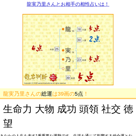
龍実乃里さんとお相手の相性占いは！
龍実乃里さんの
総運
は39画の
5点
！
生命力 大物 成功 頭領 社交 徳
望
あなたの人生を表す1番重要な運勢です。生涯を通じて影響する総合運とな