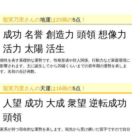
龍実乃里さんの
地運
は23画の
5点
！
成功 名誉 創造力 頭領 想像力
活力 太陽 活生
個性を表す基礎的な運勢です。性格形成や対人関係、行動力など家庭環境に
影響されます。主に誕生してから20歳くらいまでの若年期の運勢を表しま
す。名前の合計画数。
龍実乃里さんの
天運
は16画の
5点
！
人望 成功 大成 衆望 逆転成功
頭領
家系が持つ宿命的な運勢を表します。祖先から受け継いだ苗字ですので自分