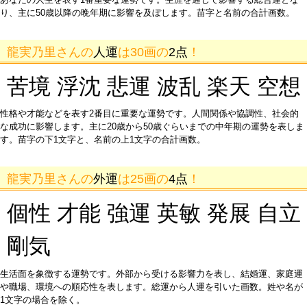
り、主に50歳以降の晩年期に影響を及ぼします。苗字と名前の合計画数。
龍実乃里さんの
人運
は30画の
2点
！
苦境 浮沈 悲運 波乱 楽天 空想
性格や才能などを表す2番目に重要な運勢です。人間関係や協調性、社会的
な成功に影響します。主に20歳から50歳ぐらいまでの中年期の運勢を表しま
す。苗字の下1文字と、名前の上1文字の合計画数。
龍実乃里さんの
外運
は25画の
4点
！
個性 才能 強運 英敏 発展 自立
剛気
生活面を象徴する運勢です。外部から受ける影響力を表し、結婚運、家庭運
や職場、環境への順応性を表します。総運から人運を引いた画数。姓や名が
1文字の場合を除く。