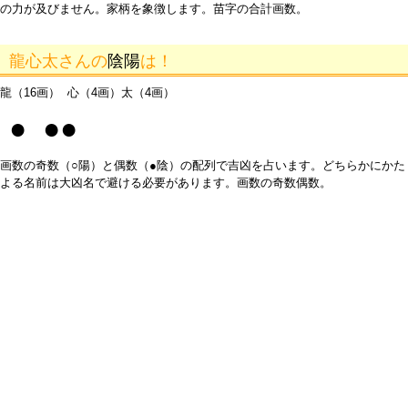
の力が及びません。家柄を象徴します。苗字の合計画数。
龍心太さんの
陰陽
は！
龍（16画） 心（4画）太（4画）
● ●●
画数の奇数（○陽）と偶数（●陰）の配列で吉凶を占います。どちらかにかた
よる名前は大凶名で避ける必要があります。画数の奇数偶数。