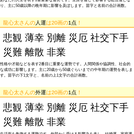
り、主に50歳以降の晩年期に影響を及ぼします。苗字と名前の合計画数。
龍心太さんの
人運
は20画の
1点
！
悲観 薄幸 別離 災厄 社交下手
災難 離散 非業
性格や才能などを表す2番目に重要な運勢です。人間関係や協調性、社会的
な成功に影響します。主に20歳から50歳ぐらいまでの中年期の運勢を表しま
す。苗字の下1文字と、名前の上1文字の合計画数。
龍心太さんの
外運
は20画の
1点
！
悲観 薄幸 別離 災厄 社交下手
災難 離散 非業
生活面を象徴する運勢です。外部から受ける影響力を表し、結婚運、家庭運