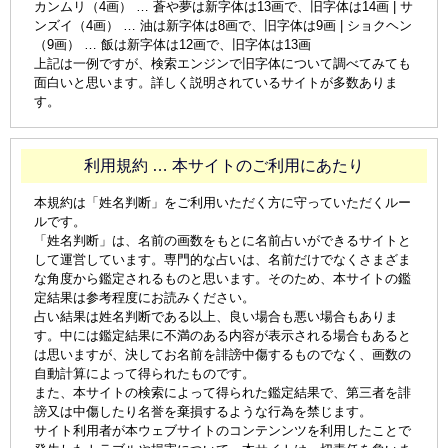
カンムリ（4画） … 蒼や夢は新字体は13画で、旧字体は14画 | サ
ンズイ（4画） … 油は新字体は8画で、旧字体は9画 | ショクヘン
（9画） … 飯は新字体は12画で、旧字体は13画
上記は一例ですが、検索エンジンで旧字体について調べてみても
面白いと思います。詳しく説明されているサイトが多数ありま
す。
利用規約 … 本サイトのご利用にあたり
本規約は「姓名判断」をご利用いただく方に守っていただくルー
ルです。
「姓名判断」は、名前の画数をもとに名前占いができるサイトと
して運営しています。専門的な占いは、名前だけでなくさまざま
な角度から鑑定されるものと思います。そのため、本サイトの鑑
定結果は参考程度にお読みください。
占い結果は姓名判断である以上、良い場合も悪い場合もありま
す。中には鑑定結果に不満のある内容が表示される場合もあると
は思いますが、決してお名前を誹謗中傷するものでなく、画数の
自動計算によって得られたものです。
また、本サイトの検索によって得られた鑑定結果で、第三者を誹
謗又は中傷したり名誉を棄損するような行為を禁じます。
サイト利用者が本ウェブサイトのコンテンンツを利用したことで