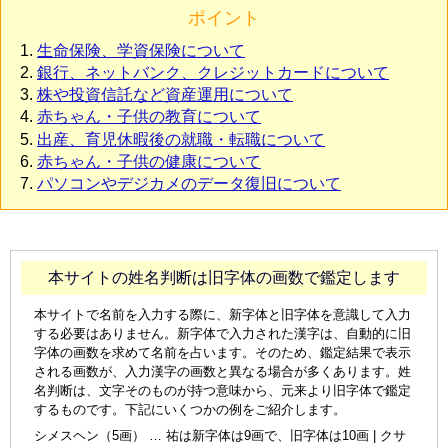
ポイント
生命保険、学資保険について
銀行、ネットバンク、クレジットカードについて
株や投資信託など資産運用について
赤ちゃん・子供の教育について
出産、育児休暇後の就職・転職について
赤ちゃん・子供の健康について
パソコンやデジカメのデータ復旧について
本サイトの姓名判断は旧字体の画数で鑑定します
本サイトで名前を入力する際に、新字体と旧字体を意識して入力
する必要はありません。新字体で入力された漢字は、自動的に旧
字体の画数を求めて名前を占います。そのため、鑑定結果で表示
される画数が、入力漢字の画数と異なる場合が多くあります。姓
名判断は、文字そのものが持つ意味から、元来より旧字体で鑑定
するものです。下記にいくつかの例をご紹介します。
シメスヘン（5画） … 祐は新字体は9画で、旧字体は10画 | クサ