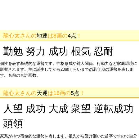
龍心太さんの
地運
は8画の
4点
！
勤勉 努力 成功 根気 忍耐
個性を表す基礎的な運勢です。性格形成や対人関係、行動力など家庭環境に
影響されます。主に誕生してから20歳くらいまでの若年期の運勢を表しま
す。名前の合計画数。
龍心太さんの
天運
は16画の
5点
！
人望 成功 大成 衆望 逆転成功
頭領
家系が持つ宿命的な運勢を表します。祖先から受け継いだ苗字ですので自分