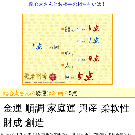
龍心太さんとお相手の相性占いは！
龍心太さんの
総運
は24画の
5点
！
金運 順調 家庭運 興産 柔軟性
財成 創造
あなたの人生を表す1番重要な運勢です。生涯を通じて影響する総合運とな