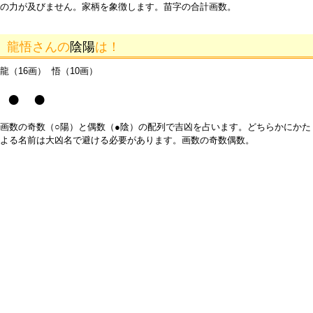
の力が及びません。家柄を象徴します。苗字の合計画数。
龍悟さんの
陰陽
は！
龍（16画） 悟（10画）
● ●
画数の奇数（○陽）と偶数（●陰）の配列で吉凶を占います。どちらかにかた
よる名前は大凶名で避ける必要があります。画数の奇数偶数。