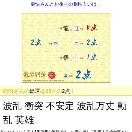
龍悟さんとお相手の相性占いは！
龍悟さんの
総運
は26画の
2点
！
波乱 衝突 不安定 波乱万丈 動
乱 英雄
あなたの人生を表す1番重要な運勢です。生涯を通じて影響する総合運とな