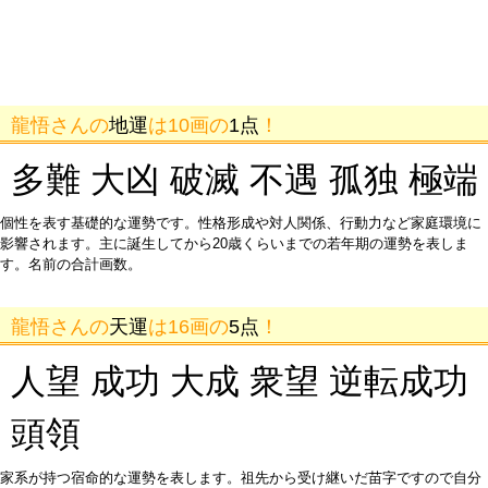
龍悟さんの
地運
は10画の
1点
！
多難 大凶 破滅 不遇 孤独 極端
個性を表す基礎的な運勢です。性格形成や対人関係、行動力など家庭環境に
影響されます。主に誕生してから20歳くらいまでの若年期の運勢を表しま
す。名前の合計画数。
龍悟さんの
天運
は16画の
5点
！
人望 成功 大成 衆望 逆転成功
頭領
家系が持つ宿命的な運勢を表します。祖先から受け継いだ苗字ですので自分