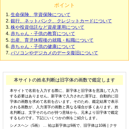
ポイント
生命保険、学資保険について
銀行、ネットバンク、クレジットカードについて
株や投資信託など資産運用について
赤ちゃん・子供の教育について
出産、育児休暇後の就職・転職について
赤ちゃん・子供の健康について
パソコンやデジカメのデータ復旧について
本サイトの姓名判断は旧字体の画数で鑑定します
本サイトで名前を入力する際に、新字体と旧字体を意識して入力
する必要はありません。新字体で入力された漢字は、自動的に旧
字体の画数を求めて名前を占います。そのため、鑑定結果で表示
される画数が、入力漢字の画数と異なる場合が多くあります。姓
名判断は、文字そのものが持つ意味から、元来より旧字体で鑑定
するものです。下記にいくつかの例をご紹介します。
シメスヘン（5画） … 祐は新字体は9画で、旧字体は10画 | クサ