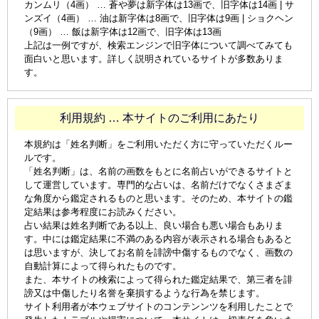
カンムリ（4画） … 蒼や夢は新字体は13画で、旧字体は14画 | サ
ンズイ（4画） … 油は新字体は8画で、旧字体は9画 | ショクヘン
（9画） … 飯は新字体は12画で、旧字体は13画
上記は一例ですが、検索エンジンで旧字体について調べてみても
面白いと思います。詳しく説明されているサイトが多数ありま
す。
利用規約 … 本サイトのご利用にあたり
本規約は「姓名判断」をご利用いただく方に守っていただくルー
ルです。
「姓名判断」は、名前の画数をもとに名前占いができるサイトと
して運営しています。専門的な占いは、名前だけでなくさまざま
な角度から鑑定されるものと思います。そのため、本サイトの鑑
定結果は参考程度にお読みください。
占い結果は姓名判断である以上、良い場合も悪い場合もありま
す。中には鑑定結果に不満のある内容が表示される場合もあると
は思いますが、決してお名前を誹謗中傷するものでなく、画数の
自動計算によって得られたものです。
また、本サイトの検索によって得られた鑑定結果で、第三者を誹
謗又は中傷したり名誉を棄損するような行為を禁じます。
サイト利用者が本ウェブサイトのコンテンンツを利用したことで