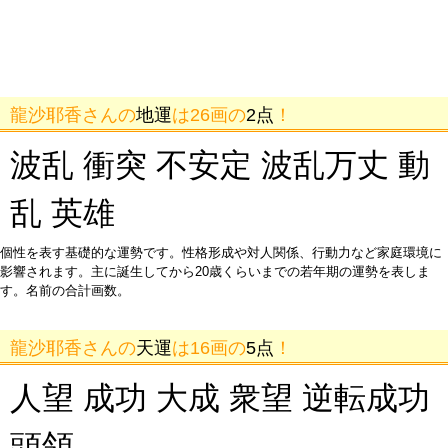
龍沙耶香さんの
地運
は26画の
2点
！
波乱 衝突 不安定 波乱万丈 動
乱 英雄
個性を表す基礎的な運勢です。性格形成や対人関係、行動力など家庭環境に
影響されます。主に誕生してから20歳くらいまでの若年期の運勢を表しま
す。名前の合計画数。
龍沙耶香さんの
天運
は16画の
5点
！
人望 成功 大成 衆望 逆転成功
頭領