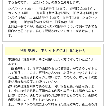
するものです。下記にいくつかの例をご紹介します。
シメスヘン（5画） … 祐は新字体は9画で、旧字体は10画 | クサ
カンムリ（4画） … 蒼や夢は新字体は13画で、旧字体は14画 | サ
ンズイ（4画） … 油は新字体は8画で、旧字体は9画 | ショクヘン
（9画） … 飯は新字体は12画で、旧字体は13画
上記は一例ですが、検索エンジンで旧字体について調べてみても
面白いと思います。詳しく説明されているサイトが多数ありま
す。
利用規約 … 本サイトのご利用にあたり
本規約は「姓名判断」をご利用いただく方に守っていただくルー
ルです。
「姓名判断」は、名前の画数をもとに名前占いができるサイトと
して運営しています。専門的な占いは、名前だけでなくさまざま
な角度から鑑定されるものと思います。そのため、本サイトの鑑
定結果は参考程度にお読みください。
占い結果は姓名判断である以上、良い場合も悪い場合もありま
す。中には鑑定結果に不満のある内容が表示される場合もあると
は思いますが、決してお名前を誹謗中傷するものでなく、画数の
自動計算によって得られたものです。
また、本サイトの検索によって得られた鑑定結果で、第三者を誹