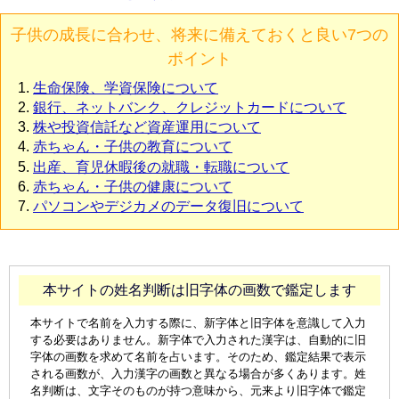
子供の成長に合わせ、将来に備えておくと良い7つの
ポイント
生命保険、学資保険について
銀行、ネットバンク、クレジットカードについて
株や投資信託など資産運用について
赤ちゃん・子供の教育について
出産、育児休暇後の就職・転職について
赤ちゃん・子供の健康について
パソコンやデジカメのデータ復旧について
本サイトの姓名判断は旧字体の画数で鑑定します
本サイトで名前を入力する際に、新字体と旧字体を意識して入力
する必要はありません。新字体で入力された漢字は、自動的に旧
字体の画数を求めて名前を占います。そのため、鑑定結果で表示
される画数が、入力漢字の画数と異なる場合が多くあります。姓
名判断は、文字そのものが持つ意味から、元来より旧字体で鑑定