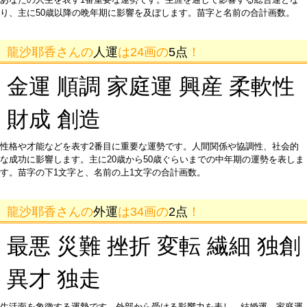
り、主に50歳以降の晩年期に影響を及ぼします。苗字と名前の合計画数。
龍沙耶香さんの
人運
は24画の
5点
！
金運 順調 家庭運 興産 柔軟性
財成 創造
性格や才能などを表す2番目に重要な運勢です。人間関係や協調性、社会的
な成功に影響します。主に20歳から50歳ぐらいまでの中年期の運勢を表しま
す。苗字の下1文字と、名前の上1文字の合計画数。
龍沙耶香さんの
外運
は34画の
2点
！
最悪 災難 挫折 変転 繊細 独創
異才 独走
生活面を象徴する運勢です。外部から受ける影響力を表し、結婚運、家庭運