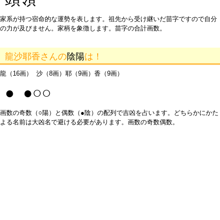
家系が持つ宿命的な運勢を表します。祖先から受け継いだ苗字ですので自分
の力が及びません。家柄を象徴します。苗字の合計画数。
龍沙耶香さんの
陰陽
は！
龍（16画） 沙（8画）耶（9画）香（9画）
● ●○○
画数の奇数（○陽）と偶数（●陰）の配列で吉凶を占います。どちらかにかた
よる名前は大凶名で避ける必要があります。画数の奇数偶数。