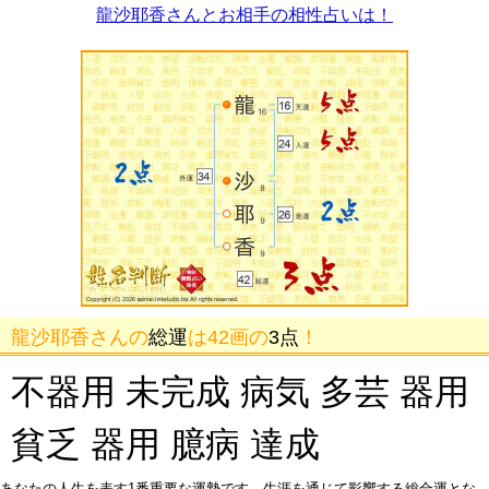
龍沙耶香さんとお相手の相性占いは！
龍沙耶香さんの
総運
は42画の
3点
！
不器用 未完成 病気 多芸 器用
貧乏 器用 臆病 達成
あなたの人生を表す1番重要な運勢です。生涯を通じて影響する総合運とな