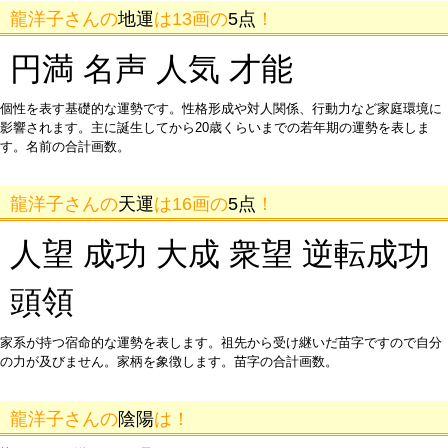
龍洋子さんの
地運
は13画の
5点
！
円満 名声 人気 才能
個性を表す基礎的な運勢です。性格形成や対人関係、行動力など家庭環境に
影響されます。主に誕生してから20歳くらいまでの若年期の運勢を表しま
す。名前の合計画数。
龍洋子さんの
天運
は16画の
5点
！
人望 成功 大成 衆望 逆転成功
頭領
家系が持つ宿命的な運勢を表します。祖先から受け継いだ苗字ですので自分
の力が及びません。家柄を象徴します。苗字の合計画数。
龍洋子さんの
陰陽
は！