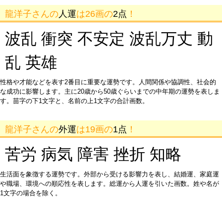
龍洋子さんの
人運
は26画の
2点
！
波乱 衝突 不安定 波乱万丈 動
乱 英雄
性格や才能などを表す2番目に重要な運勢です。人間関係や協調性、社会的
な成功に影響します。主に20歳から50歳ぐらいまでの中年期の運勢を表しま
す。苗字の下1文字と、名前の上1文字の合計画数。
龍洋子さんの
外運
は19画の
1点
！
苦労 病気 障害 挫折 知略
生活面を象徴する運勢です。外部から受ける影響力を表し、結婚運、家庭運
や職場、環境への順応性を表します。総運から人運を引いた画数。姓や名が
1文字の場合を除く。