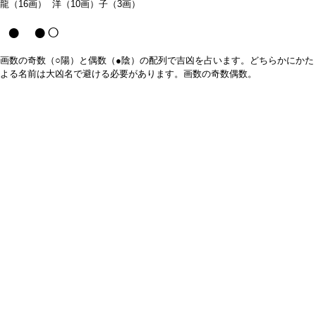
龍（16画） 洋（10画）子（3画）
● ●○
画数の奇数（○陽）と偶数（●陰）の配列で吉凶を占います。どちらかにかた
よる名前は大凶名で避ける必要があります。画数の奇数偶数。