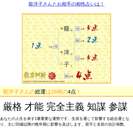
龍洋子さんとお相手の相性占いは！
龍洋子さんの
総運
は29画の
4点
！
厳格 才能 完全主義 知謀 参謀
あなたの人生を表す1番重要な運勢です。生涯を通じて影響する総合運とな
り、主に50歳以降の晩年期に影響を及ぼします。苗字と名前の合計画数。