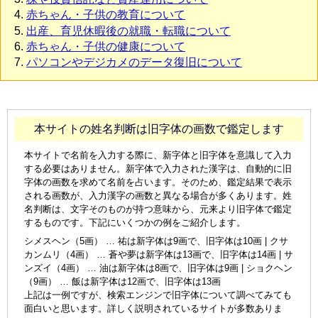
赤ちゃん・子供の教育について
出産、育児休暇後の就職・転職について
赤ちゃん・子供の健康について
パソコンやデジカメのデータ復旧について
本サイトの姓名判断は旧字体の画数で鑑定します
本サイトで名前を入力する際に、新字体と旧字体を意識して入力
する必要はありません。新字体で入力された漢字は、自動的に旧
字体の画数を求めて名前を占います。そのため、鑑定結果で表示
される画数が、入力漢字の画数と異なる場合が多くあります。姓
名判断は、文字そのものが持つ意味から、元来より旧字体で鑑定
するものです。下記にいくつかの例をご紹介します。
シメスヘン（5画） … 祐は新字体は9画で、旧字体は10画 | クサ
カンムリ（4画） … 蒼や夢は新字体は13画で、旧字体は14画 | サ
ンズイ（4画） … 油は新字体は8画で、旧字体は9画 | ショクヘン
（9画） … 飯は新字体は12画で、旧字体は13画
上記は一例ですが、検索エンジンで旧字体について調べてみても
面白いと思います。詳しく説明されているサイトが多数ありま