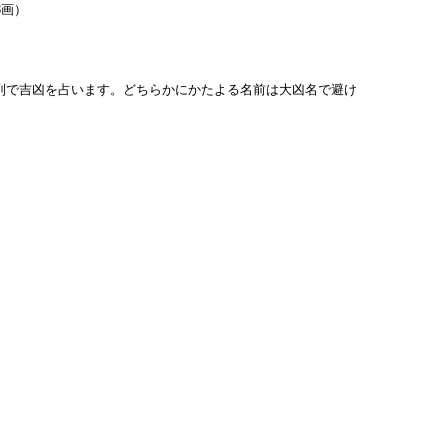
3画）
列で吉凶を占います。どちらかにかたよる名前は大凶名で避け