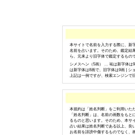
本サイトで名前を入力する際に、新
名前を占います。そのため、鑑定結
ら、元来より旧字体で鑑定するもの
シメスヘン（5画） … 祐は新字体は9
は新字体は8画で、旧字体は9画 | シ
上記は一例ですが、検索エンジンで
本規約は「姓名判断」をご利用いた
「姓名判断」は、名前の画数をもと
るものと思います。そのため、本サ
占い結果は姓名判断である以上、良
お名前を誹謗中傷するものでなく、