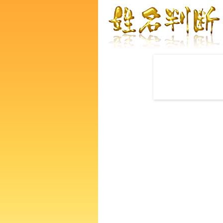
赤ちゃんの名づけ命名
龍真佑子さんの運勢をズバリ
あなたの人生、性格、生活、