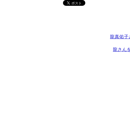
龍真佑子
龍さん