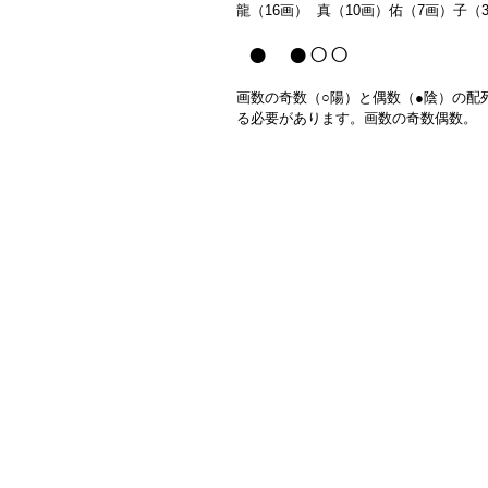
龍（16画） 真（10画）佑（7画）子（
● ●○○
画数の奇数（○陽）と偶数（●陰）の配
る必要があります。画数の奇数偶数。