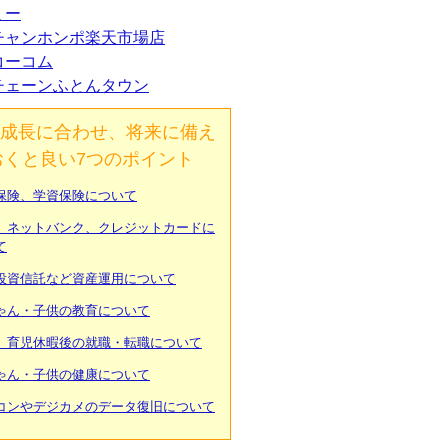
ミー
チャンホンポ楽天市場店
コーコム
チェーンふとんタウン
成長に合わせ、将来に備え
おくと良い7つのポイント
保険、学資保険について
、ネットバンク、クレジットカードに
て
投資信託など資産運用について
ゃん・子供の教育について
、育児休暇後の就職・転職について
ゃん・子供の健康について
コンやデジカメのデータ復旧について