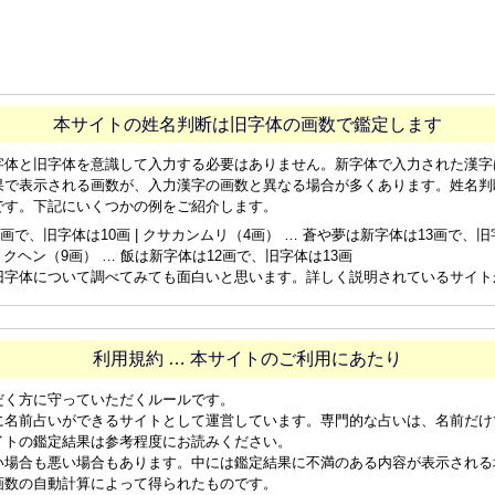
本サイトの姓名判断は旧字体の画数で鑑定します
字体と旧字体を意識して入力する必要はありません。新字体で入力された漢字
果で表示される画数が、入力漢字の画数と異なる場合が多くあります。姓名判
です。下記にいくつかの例をご紹介します。
画で、旧字体は10画 | クサカンムリ（4画） … 蒼や夢は新字体は13画で、旧字体
ョクヘン（9画） … 飯は新字体は12画で、旧字体は13画
旧字体について調べてみても面白いと思います。詳しく説明されているサイト
利用規約 … 本サイトのご利用にあたり
だく方に守っていただくルールです。
に名前占いができるサイトとして運営しています。専門的な占いは、名前だけ
イトの鑑定結果は参考程度にお読みください。
い場合も悪い場合もあります。中には鑑定結果に不満のある内容が表示される
画数の自動計算によって得られたものです。