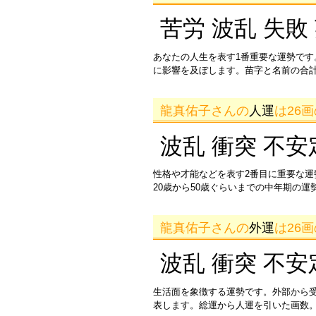
苦労 波乱 失敗
あなたの人生を表す1番重要な運勢です
に影響を及ぼします。苗字と名前の合
龍真佑子さんの
人運
は26
波乱 衝突 不安
性格や才能などを表す2番目に重要な
20歳から50歳ぐらいまでの中年期の
龍真佑子さんの
外運
は26
波乱 衝突 不安
生活面を象徴する運勢です。外部から
表します。総運から人運を引いた画数。