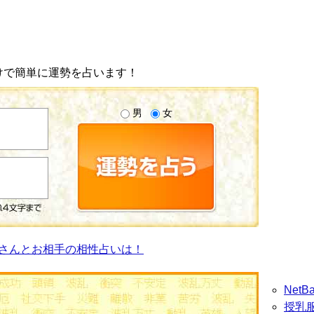
けで簡単に運勢を占います！
男
女
さんとお相手の相性占いは！
Net
授乳