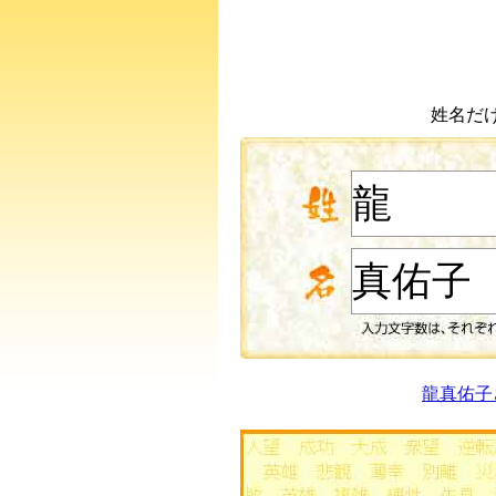
姓名だ
龍真佑子