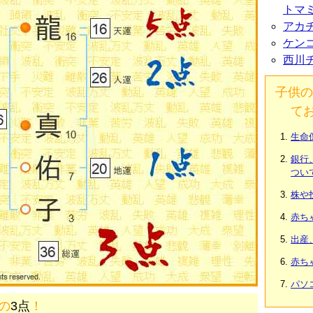
トマ
アカ
ケン
西川
子供の
て
生命
銀行
つい
株や
赤ち
出産
赤ち
パソ
画の
3点
！