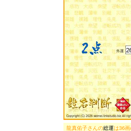
龍真佑子さんの
総運
は36