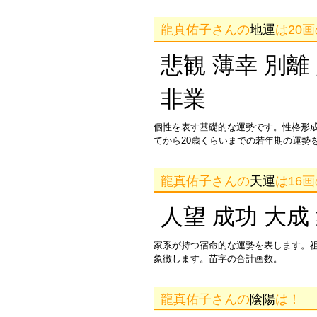
龍真佑子さんの
地運
は20
悲観 薄幸 別離
非業
個性を表す基礎的な運勢です。性格形
てから20歳くらいまでの若年期の運勢
龍真佑子さんの
天運
は16
人望 成功 大成
家系が持つ宿命的な運勢を表します。
象徴します。苗字の合計画数。
龍真佑子さんの
陰陽
は！