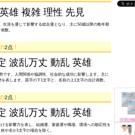
 英雄 複雑 理性 先見
。生涯を通じて影響する総合運となり、主に50歳以降の晩年期
計画数。
画の
2点
！
定 波乱万丈 動乱 英雄
運勢です。人間関係や協調性、社会的な成功に影響します。主に
運勢を表します。苗字の下1文字と、名前の上1文字の合計画数。
画の
2点
！
定 波乱万丈 動乱 英雄
受ける影響力を表し、結婚運、家庭運や職場、環境への順応性を
姓や名が1文字の場合を除く。