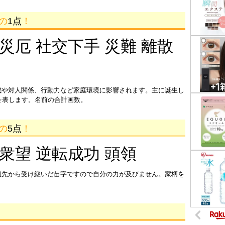
画の
1点
！
 災厄 社交下手 災難 離散
成や対人関係、行動力など家庭環境に影響されます。主に誕生し
を表します。名前の合計画数。
画の
5点
！
 衆望 逆転成功 頭領
祖先から受け継いだ苗字ですので自分の力が及びません。家柄を