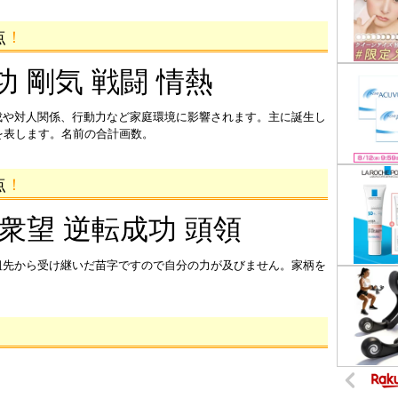
点
！
功 剛気 戦闘 情熱
成や対人関係、行動力など家庭環境に影響されます。主に誕生し
を表します。名前の合計画数。
点
！
 衆望 逆転成功 頭領
祖先から受け継いだ苗字ですので自分の力が及びません。家柄を