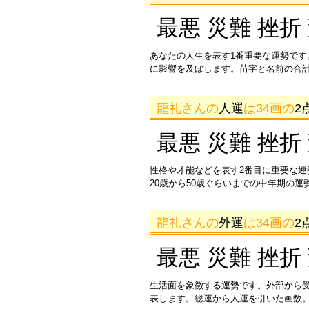
最悪 災難 挫折
あなたの人生を表す1番重要な運勢です
に影響を及ぼします。苗字と名前の合
龍礼さんの
人運
は34画の
2
最悪 災難 挫折
性格や才能などを表す2番目に重要な
20歳から50歳ぐらいまでの中年期の
龍礼さんの
外運
は34画の
2
最悪 災難 挫折
生活面を象徴する運勢です。外部から
表します。総運から人運を引いた画数。