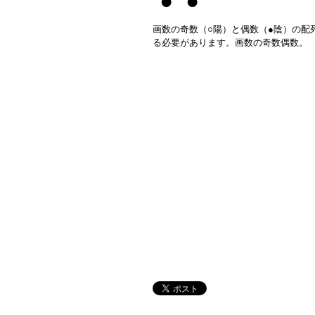
● ●
画数の奇数（○陽）と偶数（●陰）の配
る必要があります。画数の奇数偶数。