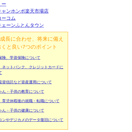
ミー
チャンホンポ楽天市場店
コーコム
チェーンふとんタウン
成長に合わせ、将来に備え
おくと良い7つのポイント
保険、学資保険について
、ネットバンク、クレジットカードに
て
投資信託など資産運用について
ゃん・子供の教育について
、育児休暇後の就職・転職について
ゃん・子供の健康について
コンやデジカメのデータ復旧について