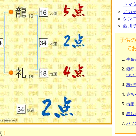
トマ
アカ
ケン
西川
子供の
て
生命
銀行
つい
株や
赤ち
出産
赤ち
パソ
点
！