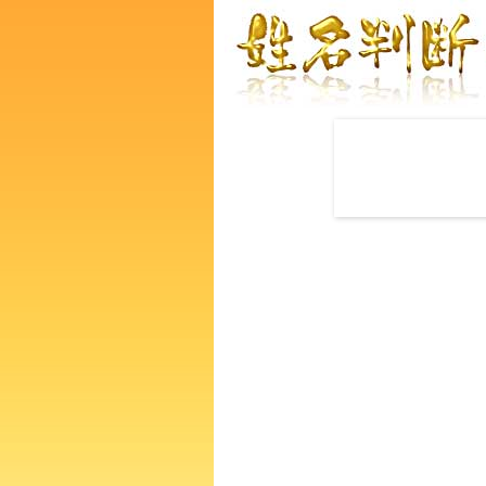
赤ちゃんの名づけ命名
龍礼さんの運勢をズバリ鑑定
たの人生、性格、生活、個性