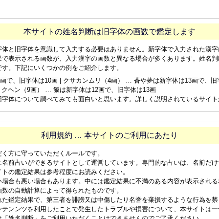
本サイトの姓名判断は旧字体の画数で鑑定します
字体と旧字体を意識して入力する必要はありません。新字体で入力された漢字
果で表示される画数が、入力漢字の画数と異なる場合が多くあります。姓名判
です。下記にいくつかの例をご紹介します。
画で、旧字体は10画 | クサカンムリ（4画） … 蒼や夢は新字体は13画で、旧字体
ョクヘン（9画） … 飯は新字体は12画で、旧字体は13画
旧字体について調べてみても面白いと思います。詳しく説明されているサイト
利用規約 … 本サイトのご利用にあたり
だく方に守っていただくルールです。
に名前占いができるサイトとして運営しています。専門的な占いは、名前だけ
イトの鑑定結果は参考程度にお読みください。
い場合も悪い場合もあります。中には鑑定結果に不満のある内容が表示される
画数の自動計算によって得られたものです。
れた鑑定結果で、第三者を誹謗又は中傷したり名誉を棄損するような行為を禁
ンテンンツを利用したことで発生したトラブルや損害について、本サイトは一
は「姓名判断」をご利用いただくことはできませんのでご了承ください。