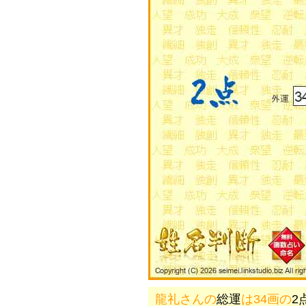
龍礼さんの
総運
は34画の
2