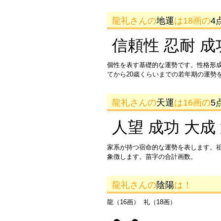
龍礼さんの
地運
は18画の
4
信頼性 忍耐 成
個性を表す基礎的な運勢です。性格形
てから20歳くらいまでの若年期の運勢
龍礼さんの
天運
は16画の
5
人望 成功 大成
家系が持つ宿命的な運勢を表します。
象徴します。苗字の合計画数。
龍礼さんの
陰陽
は！
龍（16画） 礼（18画）