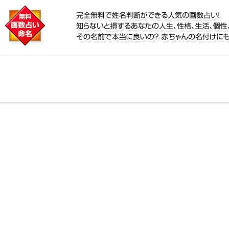
に
！名前が持つ運勢から無料で姓名判断ができる人気の画
、宿命をズバッと的中！