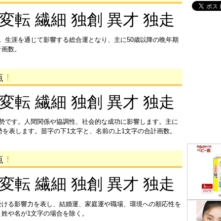
 変転 繊細 独創 異才 独走
。生涯を通じて影響する総合運となり、主に50歳以降の晩年期
計画数。
点
！
 変転 繊細 独創 異才 独走
運勢です。人間関係や協調性、社会的な成功に影響します。主に
運勢を表します。苗字の下1文字と、名前の上1文字の合計画数。
点
！
 変転 繊細 独創 異才 独走
受ける影響力を表し、結婚運、家庭運や職場、環境への順応性を
姓や名が1文字の場合を除く。