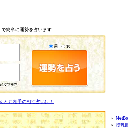
けで簡単に運勢を占います！
男
女
んとお相手の相性占いは！
Net
授乳