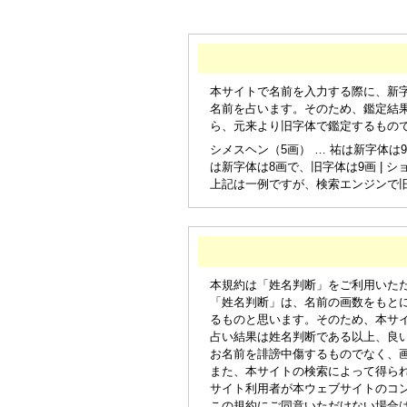
本サイトで名前を入力する際に、新
名前を占います。そのため、鑑定結
ら、元来より旧字体で鑑定するもの
シメスヘン（5画） … 祐は新字体は9
は新字体は8画で、旧字体は9画 | シ
上記は一例ですが、検索エンジンで
本規約は「姓名判断」をご利用いた
「姓名判断」は、名前の画数をもと
るものと思います。そのため、本サ
占い結果は姓名判断である以上、良
お名前を誹謗中傷するものでなく、
また、本サイトの検索によって得ら
サイト利用者が本ウェブサイトのコ
この規約にご同意いただけない場合