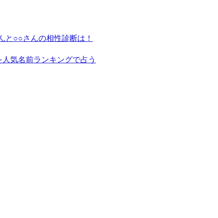
んと○○さんの相性診断は！
を人気名前ランキングで占う