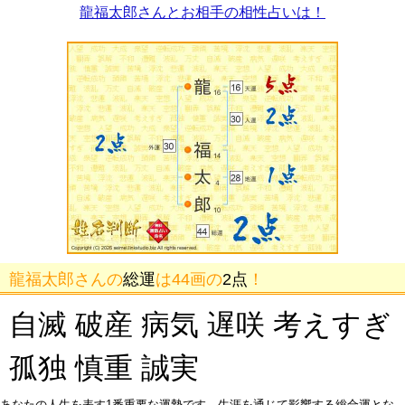
龍福太郎さんとお相手の相性占いは！
龍福太郎さんの
総運
は44画の
2点
！
自滅 破産 病気 遅咲 考えすぎ
孤独 慎重 誠実
あなたの人生を表す1番重要な運勢です。生涯を通じて影響する総合運とな