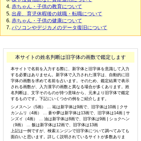
赤ちゃん・子供の教育について
出産、育児休暇後の就職・転職について
赤ちゃん・子供の健康について
パソコンやデジカメのデータ復旧について
本サイトの姓名判断は旧字体の画数で鑑定します
本サイトで名前を入力する際に、新字体と旧字体を意識して入力
する必要はありません。新字体で入力された漢字は、自動的に旧
字体の画数を求めて名前を占います。そのため、鑑定結果で表示
される画数が、入力漢字の画数と異なる場合が多くあります。姓
名判断は、文字そのものが持つ意味から、元来より旧字体で鑑定
するものです。下記にいくつかの例をご紹介します。
シメスヘン（5画） … 祐は新字体は9画で、旧字体は10画 | クサ
カンムリ（4画） … 蒼や夢は新字体は13画で、旧字体は14画 | サ
ンズイ（4画） … 油は新字体は8画で、旧字体は9画 | ショクヘン
（9画） … 飯は新字体は12画で、旧字体は13画
上記は一例ですが、検索エンジンで旧字体について調べてみても
面白いと思います。詳しく説明されているサイトが多数ありま