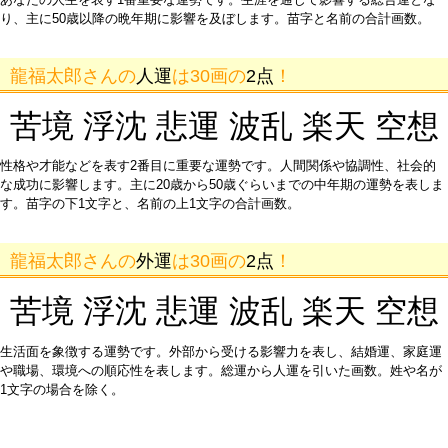
り、主に50歳以降の晩年期に影響を及ぼします。苗字と名前の合計画数。
龍福太郎さんの
人運
は30画の
2点
！
苦境 浮沈 悲運 波乱 楽天 空想
性格や才能などを表す2番目に重要な運勢です。人間関係や協調性、社会的
な成功に影響します。主に20歳から50歳ぐらいまでの中年期の運勢を表しま
す。苗字の下1文字と、名前の上1文字の合計画数。
龍福太郎さんの
外運
は30画の
2点
！
苦境 浮沈 悲運 波乱 楽天 空想
生活面を象徴する運勢です。外部から受ける影響力を表し、結婚運、家庭運
や職場、環境への順応性を表します。総運から人運を引いた画数。姓や名が
1文字の場合を除く。