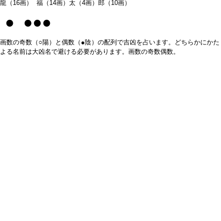
龍（16画） 福（14画）太（4画）郎（10画）
● ●●●
画数の奇数（○陽）と偶数（●陰）の配列で吉凶を占います。どちらかにかた
よる名前は大凶名で避ける必要があります。画数の奇数偶数。