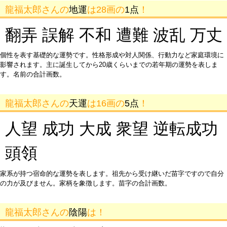
龍福太郎さんの
地運
は28画の
1点
！
翻弄 誤解 不和 遭難 波乱 万丈
個性を表す基礎的な運勢です。性格形成や対人関係、行動力など家庭環境に
影響されます。主に誕生してから20歳くらいまでの若年期の運勢を表しま
す。名前の合計画数。
龍福太郎さんの
天運
は16画の
5点
！
人望 成功 大成 衆望 逆転成功
頭領
家系が持つ宿命的な運勢を表します。祖先から受け継いだ苗字ですので自分
の力が及びません。家柄を象徴します。苗字の合計画数。
龍福太郎さんの
陰陽
は！