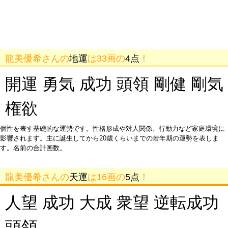
龍美優希さんの
地運
は33画の
4点
！
開運 勇気 成功 頭領 剛健 剛気
権欲
個性を表す基礎的な運勢です。性格形成や対人関係、行動力など家庭環境に
影響されます。主に誕生してから20歳くらいまでの若年期の運勢を表しま
す。名前の合計画数。
龍美優希さんの
天運
は16画の
5点
！
人望 成功 大成 衆望 逆転成功
頭領