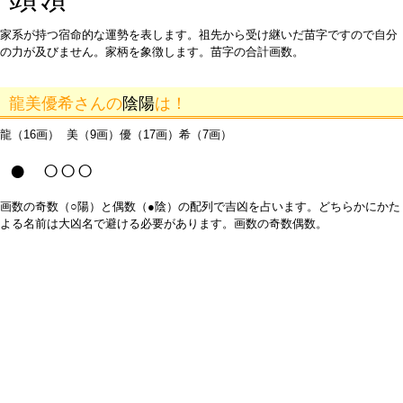
家系が持つ宿命的な運勢を表します。祖先から受け継いだ苗字ですので自分
の力が及びません。家柄を象徴します。苗字の合計画数。
龍美優希さんの
陰陽
は！
龍（16画） 美（9画）優（17画）希（7画）
● ○○○
画数の奇数（○陽）と偶数（●陰）の配列で吉凶を占います。どちらかにかた
よる名前は大凶名で避ける必要があります。画数の奇数偶数。