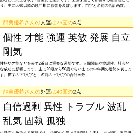
り、主に50歳以降の晩年期に影響を及ぼします。苗字と名前の合計画数。
龍美優希さんの
人運
は25画の
4点
！
個性 才能 強運 英敏 発展 自立
剛気
性格や才能などを表す2番目に重要な運勢です。人間関係や協調性、社会的
な成功に影響します。主に20歳から50歳ぐらいまでの中年期の運勢を表しま
す。苗字の下1文字と、名前の上1文字の合計画数。
龍美優希さんの
外運
は40画の
2点
！
自信過剰 異性 トラブル 波乱
乱気 固執 孤独
生活面を象徴する運勢です。外部から受ける影響力を表し、結婚運、家庭運