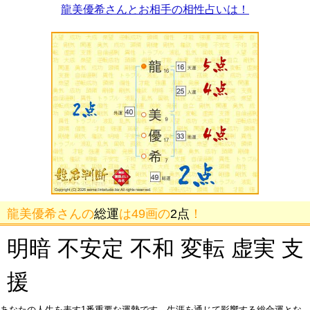
龍美優希さんとお相手の相性占いは！
龍美優希さんの
総運
は49画の
2点
！
明暗 不安定 不和 変転 虚実 支
援
あなたの人生を表す1番重要な運勢です。生涯を通じて影響する総合運とな