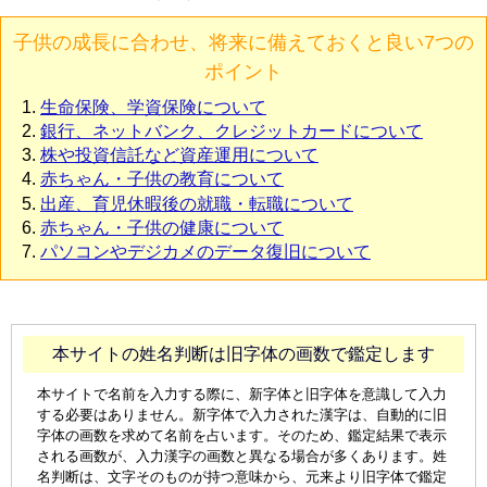
子供の成長に合わせ、将来に備えておくと良い7つの
ポイント
生命保険、学資保険について
銀行、ネットバンク、クレジットカードについて
株や投資信託など資産運用について
赤ちゃん・子供の教育について
出産、育児休暇後の就職・転職について
赤ちゃん・子供の健康について
パソコンやデジカメのデータ復旧について
本サイトの姓名判断は旧字体の画数で鑑定します
本サイトで名前を入力する際に、新字体と旧字体を意識して入力
する必要はありません。新字体で入力された漢字は、自動的に旧
字体の画数を求めて名前を占います。そのため、鑑定結果で表示
される画数が、入力漢字の画数と異なる場合が多くあります。姓
名判断は、文字そのものが持つ意味から、元来より旧字体で鑑定