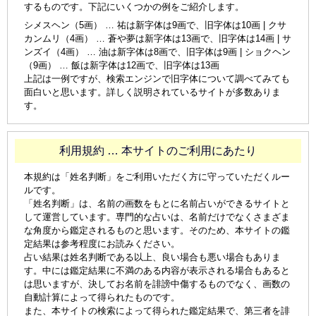
するものです。下記にいくつかの例をご紹介します。
シメスヘン（5画） … 祐は新字体は9画で、旧字体は10画 | クサ
カンムリ（4画） … 蒼や夢は新字体は13画で、旧字体は14画 | サ
ンズイ（4画） … 油は新字体は8画で、旧字体は9画 | ショクヘン
（9画） … 飯は新字体は12画で、旧字体は13画
上記は一例ですが、検索エンジンで旧字体について調べてみても
面白いと思います。詳しく説明されているサイトが多数ありま
す。
利用規約 … 本サイトのご利用にあたり
本規約は「姓名判断」をご利用いただく方に守っていただくルー
ルです。
「姓名判断」は、名前の画数をもとに名前占いができるサイトと
して運営しています。専門的な占いは、名前だけでなくさまざま
な角度から鑑定されるものと思います。そのため、本サイトの鑑
定結果は参考程度にお読みください。
占い結果は姓名判断である以上、良い場合も悪い場合もありま
す。中には鑑定結果に不満のある内容が表示される場合もあると
は思いますが、決してお名前を誹謗中傷するものでなく、画数の
自動計算によって得られたものです。
また、本サイトの検索によって得られた鑑定結果で、第三者を誹