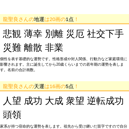
龍聖良さんの
地運
は20画の
1点
！
悲観 薄幸 別離 災厄 社交下手
災難 離散 非業
個性を表す基礎的な運勢です。性格形成や対人関係、行動力など家庭環境に
影響されます。主に誕生してから20歳くらいまでの若年期の運勢を表しま
す。名前の合計画数。
龍聖良さんの
天運
は16画の
5点
！
人望 成功 大成 衆望 逆転成功
頭領
家系が持つ宿命的な運勢を表します。祖先から受け継いだ苗字ですので自分