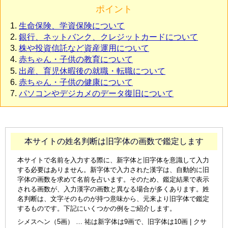
ポイント
生命保険、学資保険について
銀行、ネットバンク、クレジットカードについて
株や投資信託など資産運用について
赤ちゃん・子供の教育について
出産、育児休暇後の就職・転職について
赤ちゃん・子供の健康について
パソコンやデジカメのデータ復旧について
本サイトの姓名判断は旧字体の画数で鑑定します
本サイトで名前を入力する際に、新字体と旧字体を意識して入力
する必要はありません。新字体で入力された漢字は、自動的に旧
字体の画数を求めて名前を占います。そのため、鑑定結果で表示
される画数が、入力漢字の画数と異なる場合が多くあります。姓
名判断は、文字そのものが持つ意味から、元来より旧字体で鑑定
するものです。下記にいくつかの例をご紹介します。
シメスヘン（5画） … 祐は新字体は9画で、旧字体は10画 | クサ