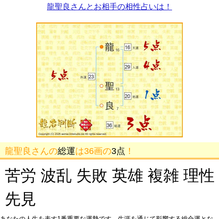
龍聖良さんとお相手の相性占いは！
龍聖良さんの
総運
は36画の
3点
！
苦労 波乱 失敗 英雄 複雑 理性
先見
あなたの人生を表す1番重要な運勢です。生涯を通じて影響する総合運とな