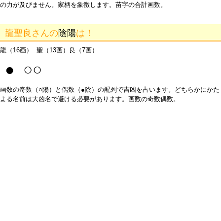
の力が及びません。家柄を象徴します。苗字の合計画数。
龍聖良さんの
陰陽
は！
龍（16画） 聖（13画）良（7画）
● ○○
画数の奇数（○陽）と偶数（●陰）の配列で吉凶を占います。どちらかにかた
よる名前は大凶名で避ける必要があります。画数の奇数偶数。