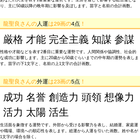
り、主に50歳以降の晩年期に影響を及ぼします。苗字と名前の合計画数。
龍聖良さんの
人運
は29画の
4点
！
厳格 才能 完全主義 知謀 参謀
性格や才能などを表す2番目に重要な運勢です。人間関係や協調性、社会的
な成功に影響します。主に20歳から50歳ぐらいまでの中年期の運勢を表しま
す。苗字の下1文字と、名前の上1文字の合計画数。
龍聖良さんの
外運
は23画の
5点
！
成功 名誉 創造力 頭領 想像力
活力 太陽 活生
生活面を象徴する運勢です。外部から受ける影響力を表し、結婚運、家庭運
や職場、環境への順応性を表します。総運から人運を引いた画数。姓や名が
1文字の場合を除く。