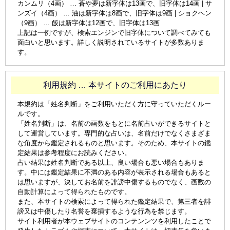
カンムリ（4画） … 蒼や夢は新字体は13画で、旧字体は14画 | サ
ンズイ（4画） … 油は新字体は8画で、旧字体は9画 | ショクヘン
（9画） … 飯は新字体は12画で、旧字体は13画
上記は一例ですが、検索エンジンで旧字体について調べてみても
面白いと思います。詳しく説明されているサイトが多数ありま
す。
利用規約 … 本サイトのご利用にあたり
本規約は「姓名判断」をご利用いただく方に守っていただくルー
ルです。
「姓名判断」は、名前の画数をもとに名前占いができるサイトと
して運営しています。専門的な占いは、名前だけでなくさまざま
な角度から鑑定されるものと思います。そのため、本サイトの鑑
定結果は参考程度にお読みください。
占い結果は姓名判断である以上、良い場合も悪い場合もありま
す。中には鑑定結果に不満のある内容が表示される場合もあると
は思いますが、決してお名前を誹謗中傷するものでなく、画数の
自動計算によって得られたものです。
また、本サイトの検索によって得られた鑑定結果で、第三者を誹
謗又は中傷したり名誉を棄損するような行為を禁じます。
サイト利用者が本ウェブサイトのコンテンンツを利用したことで