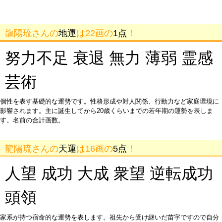
龍陽琉さんの
地運
は22画の
1点
！
努力不足 衰退 無力 薄弱 霊感
芸術
個性を表す基礎的な運勢です。性格形成や対人関係、行動力など家庭環境に
影響されます。主に誕生してから20歳くらいまでの若年期の運勢を表しま
す。名前の合計画数。
龍陽琉さんの
天運
は16画の
5点
！
人望 成功 大成 衆望 逆転成功
頭領
家系が持つ宿命的な運勢を表します。祖先から受け継いだ苗字ですので自分