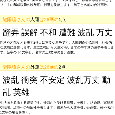
り、主に50歳以降の晩年期に影響を及ぼします。苗字と名前の合計画数。
龍陽琉さんの
人運
は28画の
1点
！
翻弄 誤解 不和 遭難 波乱 万丈
性格や才能などを表す2番目に重要な運勢です。人間関係や協調性、社会的
な成功に影響します。主に20歳から50歳ぐらいまでの中年期の運勢を表しま
す。苗字の下1文字と、名前の上1文字の合計画数。
龍陽琉さんの
外運
は26画の
2点
！
波乱 衝突 不安定 波乱万丈 動
乱 英雄
生活面を象徴する運勢です。外部から受ける影響力を表し、結婚運、家庭運
や職場、環境への順応性を表します。総運から人運を引いた画数。姓や名が
1文字の場合を除く。