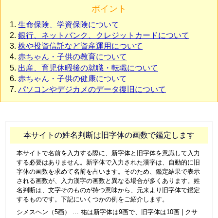
ポイント
生命保険、学資保険について
銀行、ネットバンク、クレジットカードについて
株や投資信託など資産運用について
赤ちゃん・子供の教育について
出産、育児休暇後の就職・転職について
赤ちゃん・子供の健康について
パソコンやデジカメのデータ復旧について
本サイトの姓名判断は旧字体の画数で鑑定します
本サイトで名前を入力する際に、新字体と旧字体を意識して入力
する必要はありません。新字体で入力された漢字は、自動的に旧
字体の画数を求めて名前を占います。そのため、鑑定結果で表示
される画数が、入力漢字の画数と異なる場合が多くあります。姓
名判断は、文字そのものが持つ意味から、元来より旧字体で鑑定
するものです。下記にいくつかの例をご紹介します。
シメスヘン（5画） … 祐は新字体は9画で、旧字体は10画 | クサ