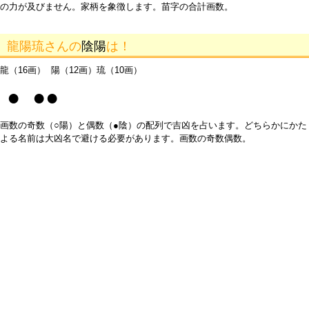
の力が及びません。家柄を象徴します。苗字の合計画数。
龍陽琉さんの
陰陽
は！
龍（16画） 陽（12画）琉（10画）
● ●●
画数の奇数（○陽）と偶数（●陰）の配列で吉凶を占います。どちらかにかた
よる名前は大凶名で避ける必要があります。画数の奇数偶数。