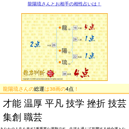
龍陽琉さんとお相手の相性占いは！
龍陽琉さんの
総運
は38画の
4点
！
才能 温厚 平凡 技学 挫折 技芸
集創 職芸
あなたの人生を表す1番重要な運勢です。生涯を通じて影響する総合運とな