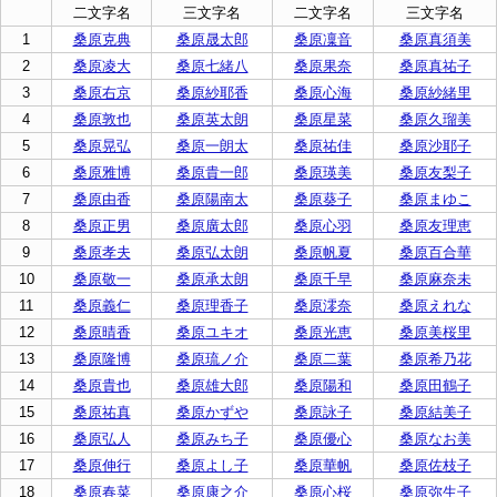
二文字名
三文字名
二文字名
三文字名
1
桑原克典
桑原晟太郎
桑原凜音
桑原真須美
2
桑原凌大
桑原七緒八
桑原果奈
桑原真祐子
3
桑原右京
桑原紗耶香
桑原心海
桑原紗緒里
4
桑原敦也
桑原英太朗
桑原星菜
桑原久瑠美
5
桑原晃弘
桑原一朗太
桑原祐佳
桑原沙耶子
6
桑原雅博
桑原貴一郎
桑原瑛美
桑原友梨子
7
桑原由香
桑原陽南太
桑原葵子
桑原まゆこ
8
桑原正男
桑原廣太郎
桑原心羽
桑原友理恵
9
桑原孝夫
桑原弘太朗
桑原帆夏
桑原百合華
10
桑原敬一
桑原承太朗
桑原千早
桑原麻奈未
11
桑原義仁
桑原理香子
桑原澪奈
桑原えれな
12
桑原晴香
桑原ユキオ
桑原光恵
桑原美桜里
13
桑原隆博
桑原琉ノ介
桑原二葉
桑原希乃花
14
桑原貴也
桑原雄大郎
桑原陽和
桑原田鶴子
15
桑原祐真
桑原かずや
桑原詠子
桑原結美子
16
桑原弘人
桑原みち子
桑原優心
桑原なお美
17
桑原伸行
桑原よし子
桑原華帆
桑原佐枝子
18
桑原春菜
桑原康之介
桑原心桜
桑原弥生子