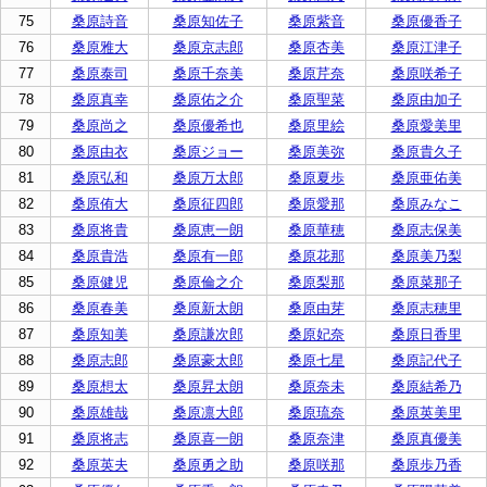
75
桑原詩音
桑原知佐子
桑原紫音
桑原優香子
76
桑原雅大
桑原京志郎
桑原杏美
桑原江津子
77
桑原泰司
桑原千奈美
桑原芹奈
桑原咲希子
78
桑原真幸
桑原佑之介
桑原聖菜
桑原由加子
79
桑原尚之
桑原優希也
桑原里絵
桑原愛美里
80
桑原由衣
桑原ジョー
桑原美弥
桑原貴久子
81
桑原弘和
桑原万太郎
桑原夏歩
桑原亜佑美
82
桑原侑大
桑原征四郎
桑原愛那
桑原みなこ
83
桑原将貴
桑原恵一朗
桑原華穂
桑原志保美
84
桑原貴浩
桑原有一郎
桑原花那
桑原美乃梨
85
桑原健児
桑原倫之介
桑原梨那
桑原菜那子
86
桑原春美
桑原新太朗
桑原由芽
桑原志穂里
87
桑原知美
桑原謙次郎
桑原妃奈
桑原日香里
88
桑原志郎
桑原豪太郎
桑原七星
桑原記代子
89
桑原想太
桑原昇太朗
桑原奈未
桑原結希乃
90
桑原雄哉
桑原凛大郎
桑原琉奈
桑原英美里
91
桑原将志
桑原喜一朗
桑原奈津
桑原真優美
92
桑原英夫
桑原勇之助
桑原咲那
桑原歩乃香