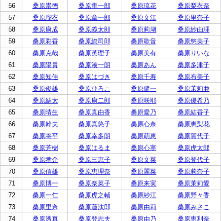
56
桑原崇徳
桑原隼一郎
桑原琉花
桑原梨衣奈
57
桑原瑠衣
桑原章一郎
桑原文江
桑原里奈子
58
桑原康成
桑原義太郎
桑原莉瑚
桑原紗由理
59
桑原彩香
桑原総司郎
桑原歌音
桑原悠美子
60
桑原克哉
桑原英理子
桑原美有
桑原りいな
61
桑原陽貴
桑原湊一朗
桑原あん
桑原多津子
62
桑原知佳
桑原はづき
桑原千寿
桑原布美子
63
桑原俊雄
桑原ひろこ
桑原健一
桑原茉莉亜
64
桑原結太
桑原康二郎
桑原咲耶
桑原優希乃
65
桑原晴生
桑原真由香
桑原愛乃
桑原結香子
66
桑原幹夫
桑原真悠子
桑原心奈
桑原恵梨花
67
桑原将平
桑原幸多朗
桑原萌恵
桑原賀代子
68
桑原芳樹
桑原はるま
桑原心寧
桑原虎太郎
69
桑原孝介
桑原三恵子
桑原文菜
桑原登代子
70
桑原信雄
桑原恵理奈
桑原麗菜
桑原莉奈子
71
桑原博一
桑原奈菜子
桑原来実
桑原茉莉愛
72
桑原一仁
桑原虎之輔
桑原紗江
桑原野々香
73
桑原里奈
桑原蓮汰郎
桑原由莉
桑原みさこ
74
桑原透真
桑原登志夫
桑原由乃
桑原恵利奈