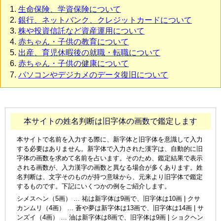
生命保険、学資保険について
銀行、ネットバンク、クレジットカードについて
株や投資信託など資産運用について
赤ちゃん・子供の教育について
出産、育児休暇後の就職・転職について
赤ちゃん・子供の健康について
パソコンやデジカメのデータ復旧について
本サイトの姓名判断は旧字体の画数で鑑定します
本サイトで名前を入力する際に、新字体と旧字体を意識して入力
する必要はありません。新字体で入力された漢字は、自動的に旧
字体の画数を求めて名前を占います。そのため、鑑定結果で表示
される画数が、入力漢字の画数と異なる場合が多くあります。姓
名判断は、文字そのものが持つ意味から、元来より旧字体で鑑定
するものです。下記にいくつかの例をご紹介します。
シメスヘン（5画） … 祐は新字体は9画で、旧字体は10画 | クサ
カンムリ（4画） … 蒼や夢は新字体は13画で、旧字体は14画 | サ
ンズイ（4画） … 油は新字体は8画で、旧字体は9画 | ショクヘン