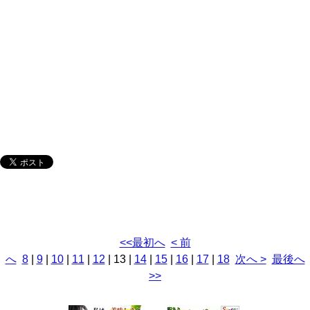
<<最初へ
< 前
へ
8
|
9
|
10
|
11
|
12
|
13
|
14
|
15
|
16
|
17
|
18
次へ >
最後へ
>>