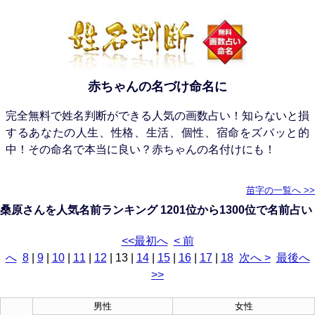
赤ちゃんの名づけ命名に
完全無料で姓名判断ができる人気の画数占い！知らないと損
するあなたの人生、性格、生活、個性、宿命をズバッと的
中！その命名で本当に良い？赤ちゃんの名付けにも！
苗字の一覧へ >>
桑原さんを人気名前ランキング 1201位から1300位で名前占い
<<最初へ
< 前
へ
8
|
9
|
10
|
11
|
12
|
13
|
14
|
15
|
16
|
17
|
18
次へ >
最後へ
>>
男性
女性