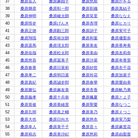
37
桑原岳人
桑原麻由子
桑原悠那
桑原かをる
38
桑原輝彦
桑原彰一郎
桑原彩織
桑原真結子
39
桑原伸明
桑原峻太朗
桑原笑里
桑原ななえ
40
桑原悟史
桑原げんき
桑原杏理
桑原ヒカリ
41
桑原正徳
桑原勘三郎
桑原訓子
桑原実可子
42
桑原翔琉
桑原裕次朗
桑原和葉
桑原優梨奈
43
桑原遥馬
桑原滉太郎
桑原美友
桑原香寿美
44
桑原佑哉
桑原松太郎
桑原美由
桑原友莉奈
45
桑原悠吾
桑原冨美子
桑原沙菜
桑原有香里
46
桑原春香
桑原日茉莉
桑原紗世
桑原衣千花
47
桑原孝二
桑原明日菜
桑原玲花
桑原加菜子
48
桑原真紀
桑原誠史郎
桑原春華
桑原愛由美
49
桑原勝弘
桑原麻友美
桑原杏香
桑原帆乃果
50
桑原義孝
桑原十兵衛
桑原楓夏
桑原とよ子
51
桑原英俊
桑原香緒里
桑原聖愛
桑原なつこ
52
桑原孔明
桑原真之輔
桑原美乃
桑原えつこ
53
桑原大也
桑原日向大
桑原悠衣
桑原実乃梨
54
桑原幸人
桑原美千子
桑原音々
桑原麻里花
55
桑原裕志
桑原美沙紀
桑原悠莉
桑原由梨亜