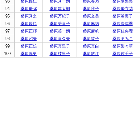
93
桑原優仁
桑原秀一朗
桑原春乃
桑原陽菜美
94
桑原優弥
桑原建太朗
桑原秋子
桑原優衣花
95
桑原秀之
桑原万紀子
桑原文美
桑原希実子
96
桑原辰也
桑原美喜子
桑原麻結
桑原奈津季
97
桑原正輝
桑原英一朗
桑原麻帆
桑原佳央理
98
桑原昭夫
桑原喜久夫
桑原紋子
桑原まみこ
99
桑原正雄
桑原真里子
桑原真白
桑原梨々華
100
桑原淳史
桑原枝里子
桑原敏江
桑原佐千子