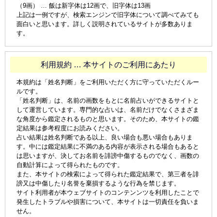
（9画） … 飯は新字体は12画で、旧字体は13画
上記は一例ですが、検索エンジンで旧字体について調べてみても
面白いと思います。詳しく説明されているサイトが多数ありま
す。
利用規約 … 本サイトのご利用にあたり
本規約は「姓名判断」をご利用いただく方に守っていただくルー
ルです。
「姓名判断」は、名前の画数をもとに名前占いができるサイトと
して運営しています。専門的な占いは、名前だけでなくさまざま
な角度から鑑定されるものと思います。そのため、本サイトの鑑
定結果は参考程度にお読みください。
占い結果は姓名判断である以上、良い場合も悪い場合もありま
す。中には鑑定結果に不満のある内容が表示される場合もあると
は思いますが、決してお名前を誹謗中傷するものでなく、画数の
自動計算によって得られたものです。
また、本サイトの検索によって得られた鑑定結果で、第三者を誹
謗又は中傷したり名誉を棄損するような行為を禁じます。
サイト利用者が本ウェブサイトのコンテンンツを利用したことで
発生したトラブルや損害について、本サイトは一切責任を負いま
せん。