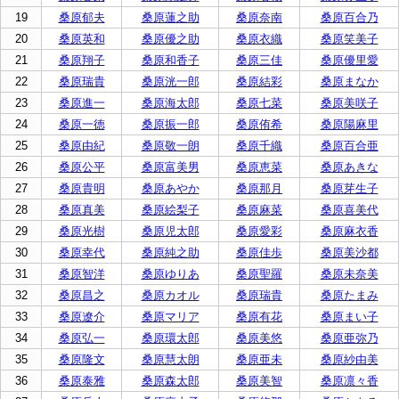
19
桑原郁夫
桑原蓮之助
桑原奈南
桑原百合乃
20
桑原英和
桑原優之助
桑原衣織
桑原笑美子
21
桑原翔子
桑原和香子
桑原三佳
桑原優里愛
22
桑原瑞貴
桑原洸一郎
桑原結彩
桑原まなか
23
桑原進一
桑原海太郎
桑原七菜
桑原美咲子
24
桑原一徳
桑原振一郎
桑原侑希
桑原陽麻里
25
桑原由紀
桑原敬一朗
桑原千織
桑原百合亜
26
桑原公平
桑原富美男
桑原恵菜
桑原あきな
27
桑原貴明
桑原あやか
桑原那月
桑原芽生子
28
桑原真美
桑原絵梨子
桑原麻菜
桑原喜美代
29
桑原光樹
桑原児太郎
桑原愛彩
桑原麻衣香
30
桑原幸代
桑原純之助
桑原佳歩
桑原美沙都
31
桑原智洋
桑原ゆりあ
桑原聖羅
桑原未奈美
32
桑原昌之
桑原カオル
桑原瑞貴
桑原たまみ
33
桑原遼介
桑原マリア
桑原有花
桑原まい子
34
桑原弘一
桑原環太郎
桑原美悠
桑原亜弥乃
35
桑原隆文
桑原慧太朗
桑原亜未
桑原紗由美
36
桑原泰雅
桑原森太郎
桑原美智
桑原凛々香