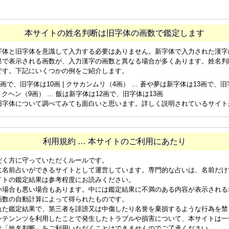
本サイトの姓名判断は旧字体の画数で鑑定します
字体と旧字体を意識して入力する必要はありません。新字体で入力された漢字
果で表示される画数が、入力漢字の画数と異なる場合が多くあります。姓名判
です。下記にいくつかの例をご紹介します。
画で、旧字体は10画 | クサカンムリ（4画） … 蒼や夢は新字体は13画で、旧字体
ョクヘン（9画） … 飯は新字体は12画で、旧字体は13画
旧字体について調べてみても面白いと思います。詳しく説明されているサイト
利用規約 … 本サイトのご利用にあたり
だく方に守っていただくルールです。
に名前占いができるサイトとして運営しています。専門的な占いは、名前だけ
イトの鑑定結果は参考程度にお読みください。
い場合も悪い場合もあります。中には鑑定結果に不満のある内容が表示される
画数の自動計算によって得られたものです。
れた鑑定結果で、第三者を誹謗又は中傷したり名誉を棄損するような行為を禁
ンテンンツを利用したことで発生したトラブルや損害について、本サイトは一
は「姓名判断」をご利用いただくことはできませんのでご了承ください。