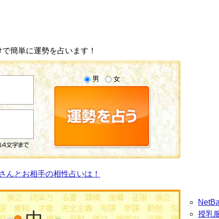
けで簡単に運勢を占います！
男
女
さんとお相手の相性占いは！
Net
授乳