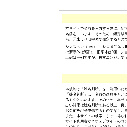
本サイトで名前を入力する際に、新
名前を占います。そのため、鑑定結
ら、元来より旧字体で鑑定するもの
シメスヘン（5画） … 祐は新字体は9
は新字体は8画で、旧字体は9画 | シ
上記は一例ですが、検索エンジンで
本規約は「姓名判断」をご利用いた
「姓名判断」は、名前の画数をもと
るものと思います。そのため、本サ
占い結果は姓名判断である以上、良
お名前を誹謗中傷するものでなく、
また、本サイトの検索によって得ら
サイト利用者が本ウェブサイトのコ
この規約にご同意いただけない場合