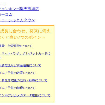
ミー
チャンホンポ楽天市場店
コーコム
チェーンふとんタウン
成長に合わせ、将来に備え
おくと良い7つのポイント
保険、学資保険について
、ネットバンク、クレジットカードに
て
投資信託など資産運用について
ゃん・子供の教育について
、育児休暇後の就職・転職について
ゃん・子供の健康について
コンやデジカメのデータ復旧について