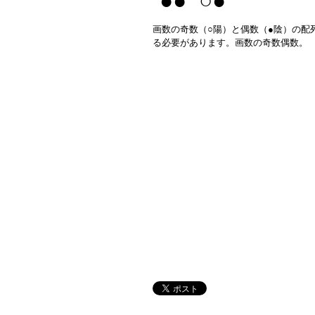
●● ○●
画数の奇数（○陽）と偶数（●陰）の配
る必要があります。画数の奇数偶数。