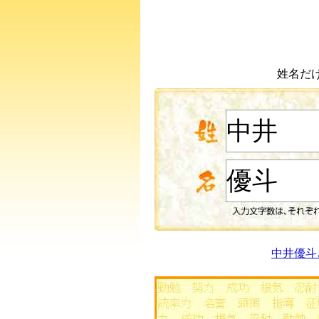
姓名だ
中井優斗