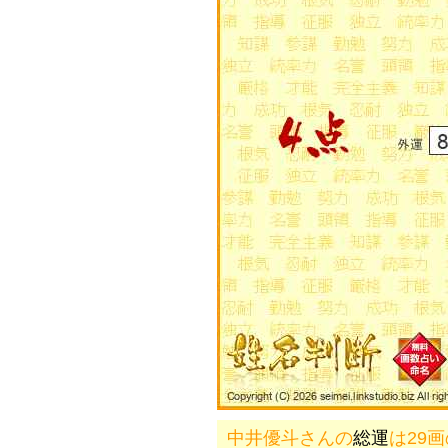
中井優斗さんの
総運
は29