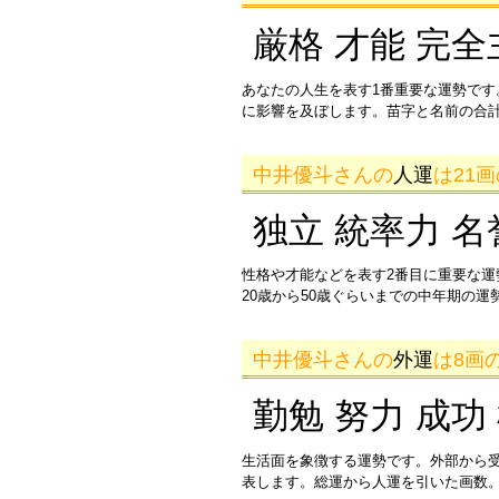
厳格 才能 完全
あなたの人生を表す1番重要な運勢です
に影響を及ぼします。苗字と名前の合
中井優斗さんの
人運
は21
独立 統率力 名
性格や才能などを表す2番目に重要な
20歳から50歳ぐらいまでの中年期の
中井優斗さんの
外運
は8画
勤勉 努力 成功
生活面を象徴する運勢です。外部から
表します。総運から人運を引いた画数。