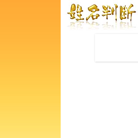
赤ちゃんの名づけ命名
中井優斗さんの運勢をズバリ
あなたの人生、性格、生活、