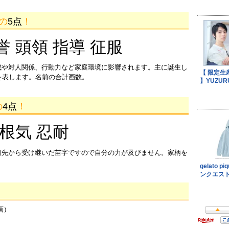
画の
5点
！
誉 頭領 指導 征服
成や対人関係、行動力など家庭環境に影響されます。主に誕生し
を表します。名前の合計画数。
の
4点
！
 根気 忍耐
祖先から受け継いだ苗字ですので自分の力が及びません。家柄を
画）