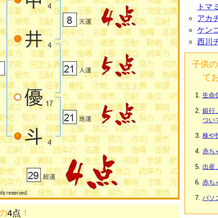
トマ
アカ
ケン
西川
子供の
て
生命
銀行
つい
株や
赤ち
出産
赤ち
パソ
画の
4点
！