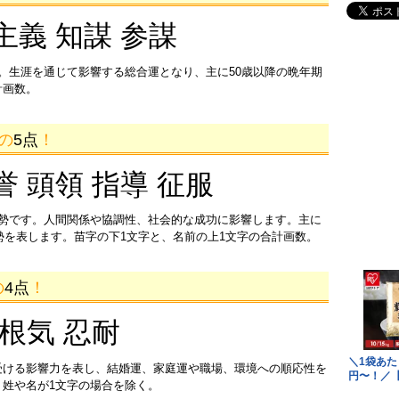
主義 知謀 参謀
。生涯を通じて影響する総合運となり、主に50歳以降の晩年期
計画数。
画の
5点
！
誉 頭領 指導 征服
運勢です。人間関係や協調性、社会的な成功に影響します。主に
運勢を表します。苗字の下1文字と、名前の上1文字の合計画数。
の
4点
！
 根気 忍耐
受ける影響力を表し、結婚運、家庭運や職場、環境への順応性を
姓や名が1文字の場合を除く。