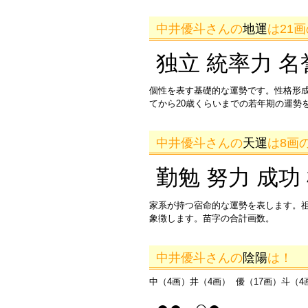
中井優斗さんの
地運
は21
独立 統率力 名
個性を表す基礎的な運勢です。性格形
てから20歳くらいまでの若年期の運勢
中井優斗さんの
天運
は8画
勤勉 努力 成功
家系が持つ宿命的な運勢を表します。
象徴します。苗字の合計画数。
中井優斗さんの
陰陽
は！
中（4画）井（4画） 優（17画）斗（4