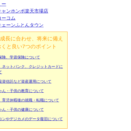
ミー
チャンホンポ楽天市場店
コーコム
チェーンふとんタウン
成長に合わせ、将来に備え
おくと良い7つのポイント
保険、学資保険について
、ネットバンク、クレジットカードに
て
投資信託など資産運用について
ゃん・子供の教育について
、育児休暇後の就職・転職について
ゃん・子供の健康について
コンやデジカメのデータ復旧について