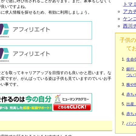
とかで急に呼び出されることがあります。また、家事もしなくて
トマ
が良いですよね。
アカ
単に求人情報を探せるため、有効に利用しましょう。
ケン
西川
子供の
て
生命
銀行
などを取ってキャリアアップを目指すのも良いかと思います。な
つい
大変ですが、がんばっている姿は子供も見ていますのでいいお手
いい事です。
株や
赤ち
出産
赤ち
パソ