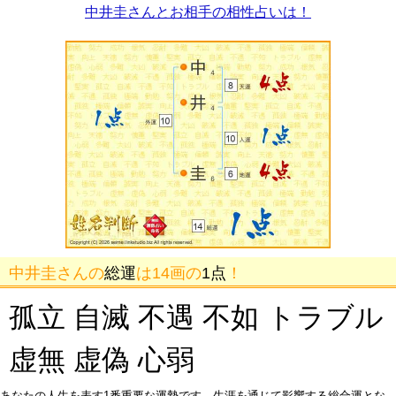
中井圭さんとお相手の相性占いは！
中井圭さんの
総運
は14画の
1点
！
孤立 自滅 不遇 不如 トラブル
虚無 虚偽 心弱
あなたの人生を表す1番重要な運勢です。生涯を通じて影響する総合運とな