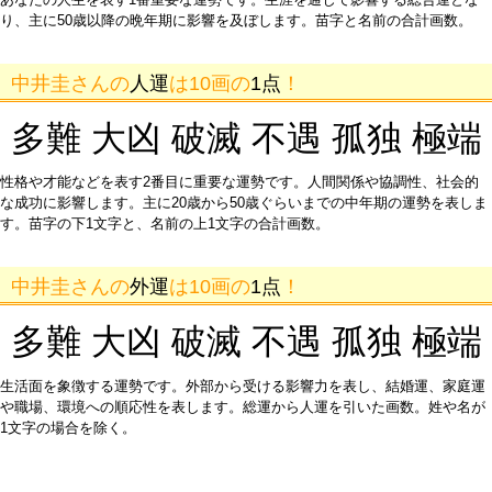
り、主に50歳以降の晩年期に影響を及ぼします。苗字と名前の合計画数。
中井圭さんの
人運
は10画の
1点
！
多難 大凶 破滅 不遇 孤独 極端
性格や才能などを表す2番目に重要な運勢です。人間関係や協調性、社会的
な成功に影響します。主に20歳から50歳ぐらいまでの中年期の運勢を表しま
す。苗字の下1文字と、名前の上1文字の合計画数。
中井圭さんの
外運
は10画の
1点
！
多難 大凶 破滅 不遇 孤独 極端
生活面を象徴する運勢です。外部から受ける影響力を表し、結婚運、家庭運
や職場、環境への順応性を表します。総運から人運を引いた画数。姓や名が
1文字の場合を除く。