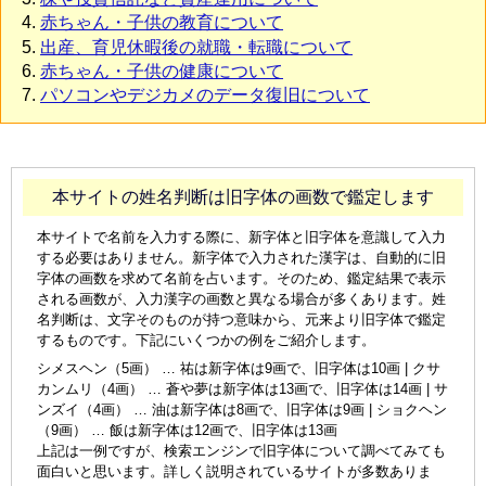
赤ちゃん・子供の教育について
出産、育児休暇後の就職・転職について
赤ちゃん・子供の健康について
パソコンやデジカメのデータ復旧について
本サイトの姓名判断は旧字体の画数で鑑定します
本サイトで名前を入力する際に、新字体と旧字体を意識して入力
する必要はありません。新字体で入力された漢字は、自動的に旧
字体の画数を求めて名前を占います。そのため、鑑定結果で表示
される画数が、入力漢字の画数と異なる場合が多くあります。姓
名判断は、文字そのものが持つ意味から、元来より旧字体で鑑定
するものです。下記にいくつかの例をご紹介します。
シメスヘン（5画） … 祐は新字体は9画で、旧字体は10画 | クサ
カンムリ（4画） … 蒼や夢は新字体は13画で、旧字体は14画 | サ
ンズイ（4画） … 油は新字体は8画で、旧字体は9画 | ショクヘン
（9画） … 飯は新字体は12画で、旧字体は13画
上記は一例ですが、検索エンジンで旧字体について調べてみても
面白いと思います。詳しく説明されているサイトが多数ありま