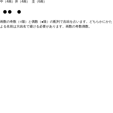
中（4画）井（4画） 圭（6画）
●● ●
画数の奇数（○陽）と偶数（●陰）の配列で吉凶を占います。どちらかにかた
よる名前は大凶名で避ける必要があります。画数の奇数偶数。