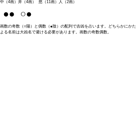
中（4画）井（4画） 悠（11画）人（2画）
●● ○●
画数の奇数（○陽）と偶数（●陰）の配列で吉凶を占います。どちらかにかた
よる名前は大凶名で避ける必要があります。画数の奇数偶数。