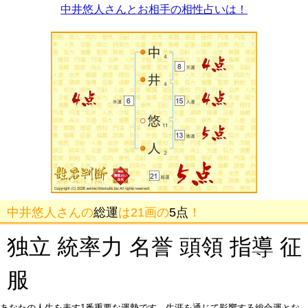
中井悠人さんとお相手の相性占いは！
中井悠人さんの
総運
は21画の
5点
！
独立 統率力 名誉 頭領 指導 征
服
あなたの人生を表す1番重要な運勢です。生涯を通じて影響する総合運とな