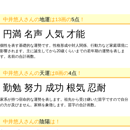
中井悠人さんの
地運
は13画の
5点
！
円満 名声 人気 才能
個性を表す基礎的な運勢です。性格形成や対人関係、行動力など家庭環境に
影響されます。主に誕生してから20歳くらいまでの若年期の運勢を表しま
す。名前の合計画数。
中井悠人さんの
天運
は8画の
4点
！
勤勉 努力 成功 根気 忍耐
家系が持つ宿命的な運勢を表します。祖先から受け継いだ苗字ですので自分
の力が及びません。家柄を象徴します。苗字の合計画数。
中井悠人さんの
陰陽
は！