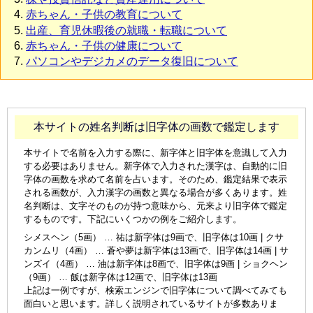
赤ちゃん・子供の教育について
出産、育児休暇後の就職・転職について
赤ちゃん・子供の健康について
パソコンやデジカメのデータ復旧について
本サイトの姓名判断は旧字体の画数で鑑定します
本サイトで名前を入力する際に、新字体と旧字体を意識して入力
する必要はありません。新字体で入力された漢字は、自動的に旧
字体の画数を求めて名前を占います。そのため、鑑定結果で表示
される画数が、入力漢字の画数と異なる場合が多くあります。姓
名判断は、文字そのものが持つ意味から、元来より旧字体で鑑定
するものです。下記にいくつかの例をご紹介します。
シメスヘン（5画） … 祐は新字体は9画で、旧字体は10画 | クサ
カンムリ（4画） … 蒼や夢は新字体は13画で、旧字体は14画 | サ
ンズイ（4画） … 油は新字体は8画で、旧字体は9画 | ショクヘン
（9画） … 飯は新字体は12画で、旧字体は13画
上記は一例ですが、検索エンジンで旧字体について調べてみても
面白いと思います。詳しく説明されているサイトが多数ありま