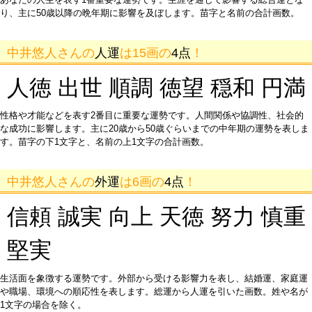
り、主に50歳以降の晩年期に影響を及ぼします。苗字と名前の合計画数。
中井悠人さんの
人運
は15画の
4点
！
人徳 出世 順調 徳望 穏和 円満
性格や才能などを表す2番目に重要な運勢です。人間関係や協調性、社会的
な成功に影響します。主に20歳から50歳ぐらいまでの中年期の運勢を表しま
す。苗字の下1文字と、名前の上1文字の合計画数。
中井悠人さんの
外運
は6画の
4点
！
信頼 誠実 向上 天徳 努力 慎重
堅実
生活面を象徴する運勢です。外部から受ける影響力を表し、結婚運、家庭運
や職場、環境への順応性を表します。総運から人運を引いた画数。姓や名が
1文字の場合を除く。