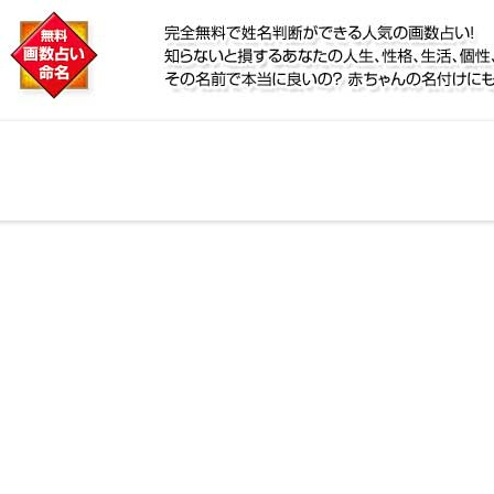
に
リ鑑定！名前が持つ運勢から無料で姓名判断ができる人
、個性、宿命をズバッと的中！