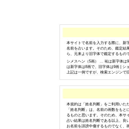
本サイトで名前を入力する際に、新
名前を占います。そのため、鑑定結
ら、元来より旧字体で鑑定するもの
シメスヘン（5画） … 祐は新字体は9
は新字体は8画で、旧字体は9画 | シ
上記は一例ですが、検索エンジンで
本規約は「姓名判断」をご利用いた
「姓名判断」は、名前の画数をもと
るものと思います。そのため、本サ
占い結果は姓名判断である以上、良
お名前を誹謗中傷するものでなく、