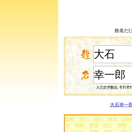
姓名だ
大石幸一