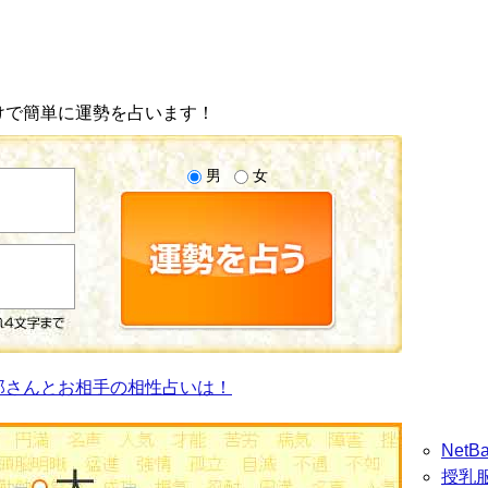
けで簡単に運勢を占います！
男
女
郎さんとお相手の相性占いは！
Net
授乳