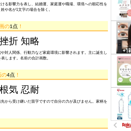
受ける影響力を表し、結婚運、家庭運や職場、環境への順応性を
姓や名が1文字の場合を除く。
9画の
1点
！
 挫折 知略
成や対人関係、行動力など家庭環境に影響されます。主に誕生し
を表します。名前の合計画数。
画の
4点
！
 根気 忍耐
祖先から受け継いだ苗字ですので自分の力が及びません。家柄を