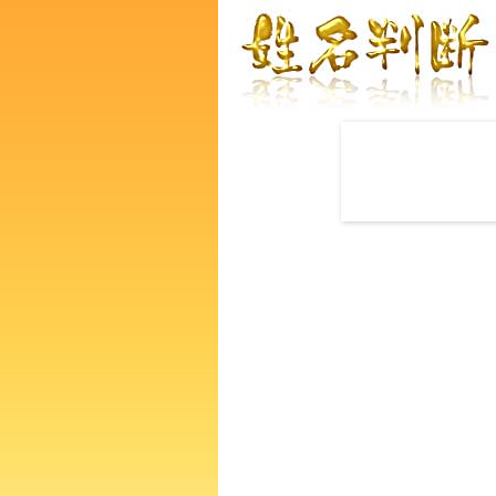
赤ちゃんの名づけ命名
大石幸一郎さんの運勢をズバ
るあなたの人生、性格、生活