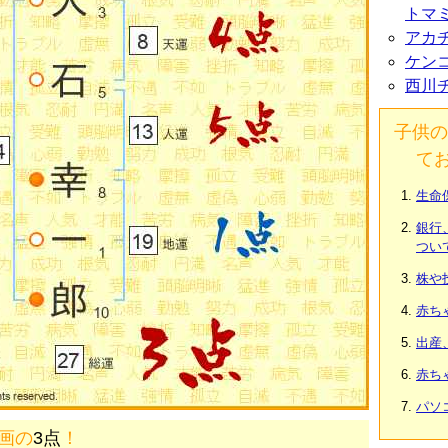
トマ
アカ
ケン
西川
子供の
て
生命
銀行
つい
株や
赤ち
出産
赤ち
パソ
7画の
3点
！