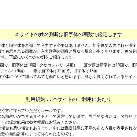
本サイトの姓名判断は旧字体の画数で鑑定します
字体と旧字体を意識して入力する必要はありません。新字体で入力された漢字
果で表示される画数が、入力漢字の画数と異なる場合が多くあります。姓名判
です。下記にいくつかの例をご紹介します。
画で、旧字体は10画 | クサカンムリ（4画） … 蒼や夢は新字体は13画で、旧字体
ョクヘン（9画） … 飯は新字体は12画で、旧字体は13画
旧字体について調べてみても面白いと思います。詳しく説明されているサイト
利用規約 … 本サイトのご利用にあたり
だく方に守っていただくルールです。
に名前占いができるサイトとして運営しています。専門的な占いは、名前だけ
イトの鑑定結果は参考程度にお読みください。
い場合も悪い場合もあります。中には鑑定結果に不満のある内容が表示される
画数の自動計算によって得られたものです。