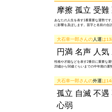
摩擦 孤立 受難
あなたの人生を表す1番重要な運勢です
に影響を及ぼします。苗字と名前の合
大石幸一郎さんの
人運
は1
円満 名声 人気
性格や才能などを表す2番目に重要な
20歳から50歳ぐらいまでの中年期の
大石幸一郎さんの
外運
は1
孤立 自滅 不遇
心弱