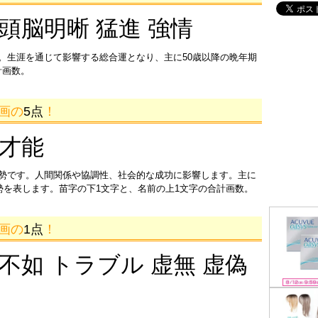
 頭脳明晰 猛進 強情
。生涯を通じて影響する総合運となり、主に50歳以降の晩年期
計画数。
3画の
5点
！
 才能
運勢です。人間関係や協調性、社会的な成功に影響します。主に
運勢を表します。苗字の下1文字と、名前の上1文字の合計画数。
4画の
1点
！
 不如 トラブル 虚無 虚偽