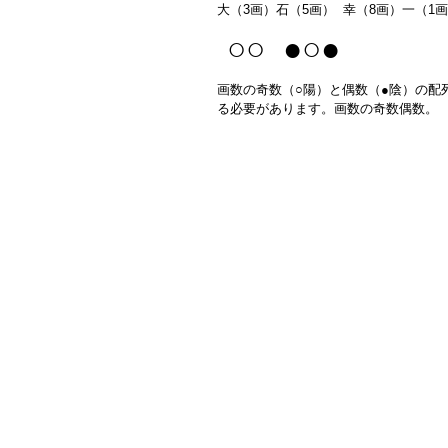
大（3画）石（5画） 幸（8画）一（1画
○○ ●○●
画数の奇数（○陽）と偶数（●陰）の配
る必要があります。画数の奇数偶数。