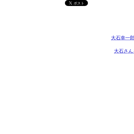
大石幸一郎
大石さん