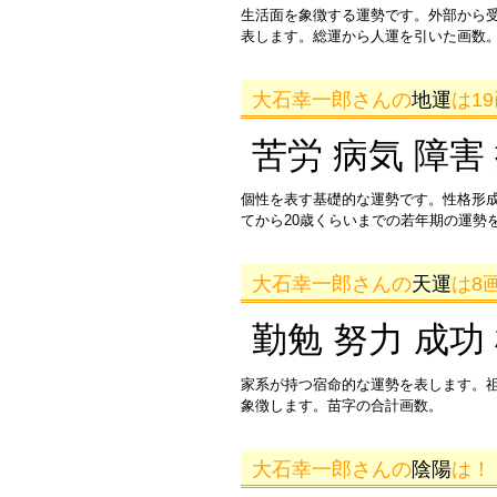
生活面を象徴する運勢です。外部から
表します。総運から人運を引いた画数。
大石幸一郎さんの
地運
は1
苦労 病気 障害
個性を表す基礎的な運勢です。性格形
てから20歳くらいまでの若年期の運勢
大石幸一郎さんの
天運
は8
勤勉 努力 成功
家系が持つ宿命的な運勢を表します。
象徴します。苗字の合計画数。
大石幸一郎さんの
陰陽
は！