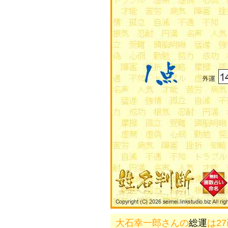
大石幸一郎さんの
総運
は2