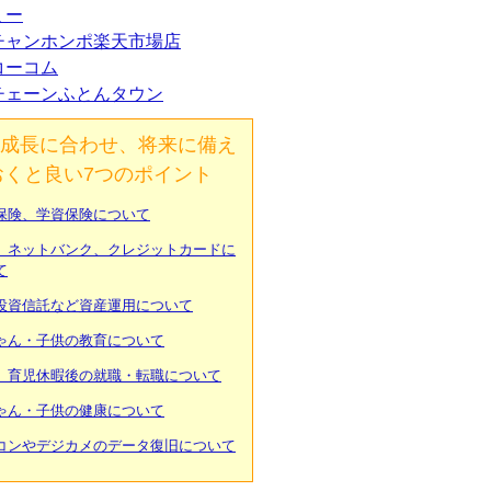
ミー
チャンホンポ楽天市場店
コーコム
チェーンふとんタウン
成長に合わせ、将来に備え
おくと良い7つのポイント
保険、学資保険について
、ネットバンク、クレジットカードに
て
投資信託など資産運用について
ゃん・子供の教育について
、育児休暇後の就職・転職について
ゃん・子供の健康について
コンやデジカメのデータ復旧について