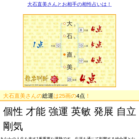
大石直美さんとお相手の相性占いは！
大石直美さんの
総運
は25画の
4点
！
個性 才能 強運 英敏 発展 自立
剛気
あなたの人生を表す1番重要な運勢です。生涯を通じて影響する総合運とな