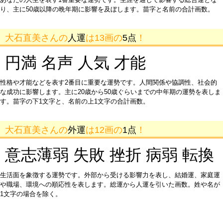
り、主に50歳以降の晩年期に影響を及ぼします。苗字と名前の合計画数。
大石直美さんの
人運
は13画の
5点
！
円満 名声 人気 才能
性格や才能などを表す2番目に重要な運勢です。人間関係や協調性、社会的
な成功に影響します。主に20歳から50歳ぐらいまでの中年期の運勢を表しま
す。苗字の下1文字と、名前の上1文字の合計画数。
大石直美さんの
外運
は12画の
1点
！
意志薄弱 失敗 挫折 病弱 転換
生活面を象徴する運勢です。外部から受ける影響力を表し、結婚運、家庭運
や職場、環境への順応性を表します。総運から人運を引いた画数。姓や名が
1文字の場合を除く。