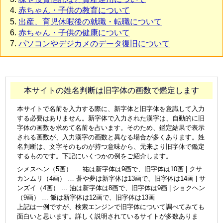
赤ちゃん・子供の教育について
出産、育児休暇後の就職・転職について
赤ちゃん・子供の健康について
パソコンやデジカメのデータ復旧について
本サイトの姓名判断は旧字体の画数で鑑定します
本サイトで名前を入力する際に、新字体と旧字体を意識して入力
する必要はありません。新字体で入力された漢字は、自動的に旧
字体の画数を求めて名前を占います。そのため、鑑定結果で表示
される画数が、入力漢字の画数と異なる場合が多くあります。姓
名判断は、文字そのものが持つ意味から、元来より旧字体で鑑定
するものです。下記にいくつかの例をご紹介します。
シメスヘン（5画） … 祐は新字体は9画で、旧字体は10画 | クサ
カンムリ（4画） … 蒼や夢は新字体は13画で、旧字体は14画 | サ
ンズイ（4画） … 油は新字体は8画で、旧字体は9画 | ショクヘン
（9画） … 飯は新字体は12画で、旧字体は13画
上記は一例ですが、検索エンジンで旧字体について調べてみても
面白いと思います。詳しく説明されているサイトが多数ありま