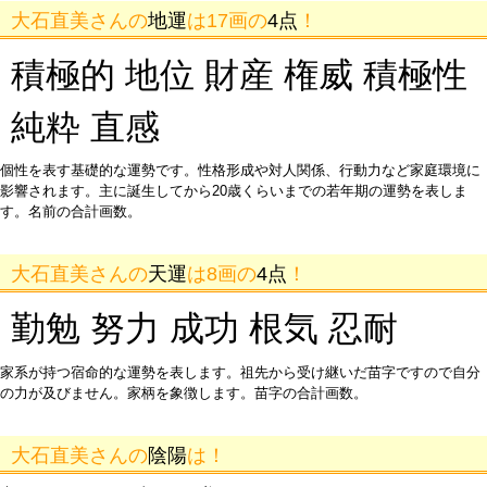
大石直美さんの
地運
は17画の
4点
！
積極的 地位 財産 権威 積極性
純粋 直感
個性を表す基礎的な運勢です。性格形成や対人関係、行動力など家庭環境に
影響されます。主に誕生してから20歳くらいまでの若年期の運勢を表しま
す。名前の合計画数。
大石直美さんの
天運
は8画の
4点
！
勤勉 努力 成功 根気 忍耐
家系が持つ宿命的な運勢を表します。祖先から受け継いだ苗字ですので自分
の力が及びません。家柄を象徴します。苗字の合計画数。
大石直美さんの
陰陽
は！