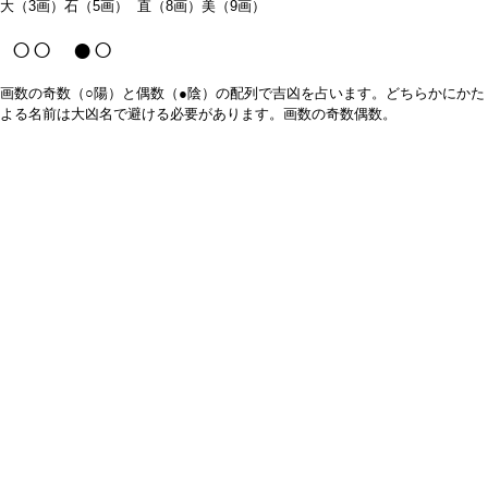
大（3画）石（5画） 直（8画）美（9画）
○○ ●○
画数の奇数（○陽）と偶数（●陰）の配列で吉凶を占います。どちらかにかた
よる名前は大凶名で避ける必要があります。画数の奇数偶数。