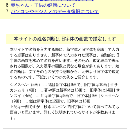
赤ちゃん・子供の健康について
パソコンやデジカメのデータ復旧について
本サイトの姓名判断は旧字体の画数で鑑定します
本サイトで名前を入力する際に、新字体と旧字体を意識して入力
する必要はありません。新字体で入力された漢字は、自動的に旧
字体の画数を求めて名前を占います。そのため、鑑定結果で表示
される画数が、入力漢字の画数と異なる場合が多くあります。姓
名判断は、文字そのものが持つ意味から、元来より旧字体で鑑定
するものです。下記にいくつかの例をご紹介します。
シメスヘン（5画） … 祐は新字体は9画で、旧字体は10画 | クサ
カンムリ（4画） … 蒼や夢は新字体は13画で、旧字体は14画 | サ
ンズイ（4画） … 油は新字体は8画で、旧字体は9画 | ショクヘン
（9画） … 飯は新字体は12画で、旧字体は13画
上記は一例ですが、検索エンジンで旧字体について調べてみても
面白いと思います。詳しく説明されているサイトが多数ありま
す。