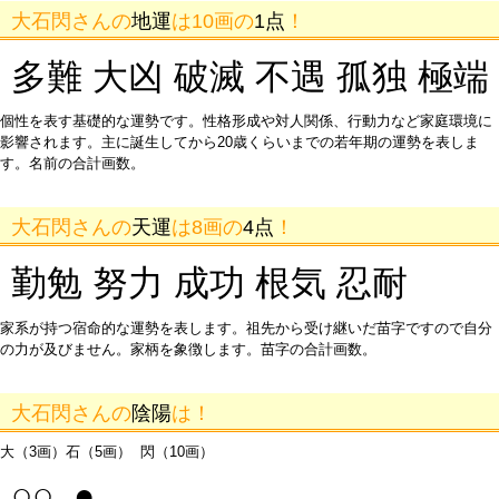
大石閃さんの
地運
は10画の
1点
！
多難 大凶 破滅 不遇 孤独 極端
個性を表す基礎的な運勢です。性格形成や対人関係、行動力など家庭環境に
影響されます。主に誕生してから20歳くらいまでの若年期の運勢を表しま
す。名前の合計画数。
大石閃さんの
天運
は8画の
4点
！
勤勉 努力 成功 根気 忍耐
家系が持つ宿命的な運勢を表します。祖先から受け継いだ苗字ですので自分
の力が及びません。家柄を象徴します。苗字の合計画数。
大石閃さんの
陰陽
は！
大（3画）石（5画） 閃（10画）
○○ ●