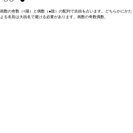
画数の奇数（○陽）と偶数（●陰）の配列で吉凶を占います。どちらかにかた
よる名前は大凶名で避ける必要があります。画数の奇数偶数。