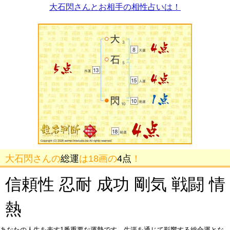
大石閃さんとお相手の相性占いは！
大石閃さんの
総運
は18画の
4点
！
信頼性 忍耐 成功 剛気 戦闘 情
熱
あなたの人生を表す1番重要な運勢です。生涯を通じて影響する総合運とな