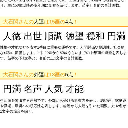
り、主に50歳以降の晩年期に影響を及ぼします。苗字と名前の合計画数。
大石閃さんの
人運
は15画の
4点
！
人徳 出世 順調 徳望 穏和 円満
性格や才能などを表す2番目に重要な運勢です。人間関係や協調性、社会的
な成功に影響します。主に20歳から50歳ぐらいまでの中年期の運勢を表しま
す。苗字の下1文字と、名前の上1文字の合計画数。
大石閃さんの
外運
は13画の
5点
！
円満 名声 人気 才能
生活面を象徴する運勢です。外部から受ける影響力を表し、結婚運、家庭運
や職場、環境への順応性を表します。総運から人運を引いた画数。姓や名が
1文字の場合を除く。