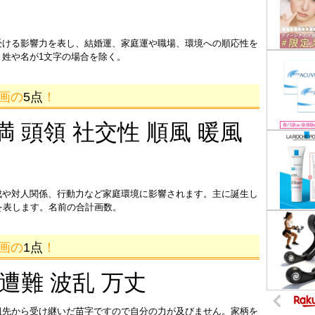
受ける影響力を表し、結婚運、家庭運や職場、環境への順応性を
姓や名が1文字の場合を除く。
1画の
5点
！
満 頭領 社交性 順風 暖風
成や対人関係、行動力など家庭環境に影響されます。主に誕生し
を表します。名前の合計画数。
8画の
1点
！
 遭難 波乱 万丈
祖先から受け継いだ苗字ですので自分の力が及びません。家柄を