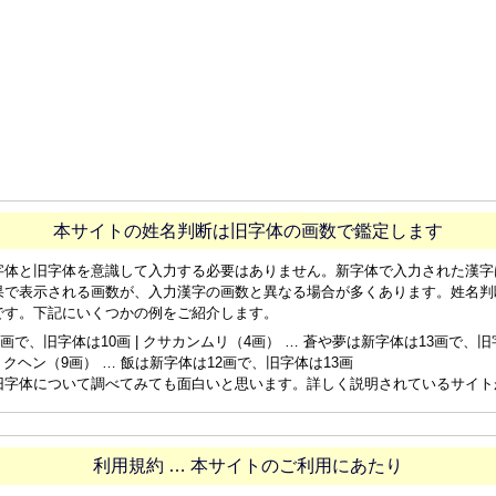
本サイトの姓名判断は旧字体の画数で鑑定します
字体と旧字体を意識して入力する必要はありません。新字体で入力された漢字
果で表示される画数が、入力漢字の画数と異なる場合が多くあります。姓名判
です。下記にいくつかの例をご紹介します。
画で、旧字体は10画 | クサカンムリ（4画） … 蒼や夢は新字体は13画で、旧字体
ョクヘン（9画） … 飯は新字体は12画で、旧字体は13画
旧字体について調べてみても面白いと思います。詳しく説明されているサイト
利用規約 … 本サイトのご利用にあたり