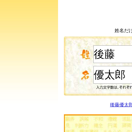
姓名だ
後藤優太