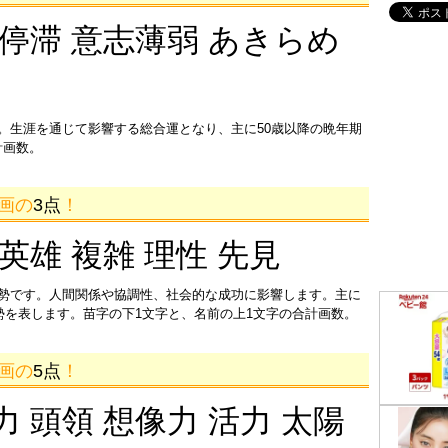
 停滞 意志薄弱 あきらめ
。生涯を通じて影響する総合運となり、主に50歳以降の晩年期
計画数。
6画の
3点
！
 英雄 複雑 理性 先見
運勢です。人間関係や協調性、社会的な成功に影響します。主に
運勢を表します。苗字の下1文字と、名前の上1文字の合計画数。
3画の
5点
！
力 頭領 想像力 活力 太陽