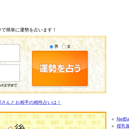
けで簡単に運勢を占います！
男
女
郎さんとお相手の相性占いは！
Net
授乳