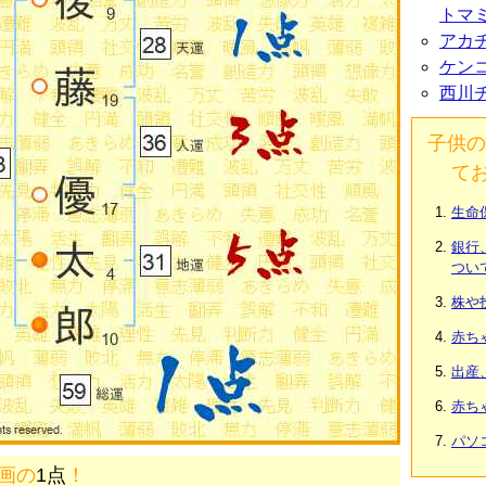
トマ
アカ
ケン
西川
子供の
て
生命
銀行
つい
株や
赤ち
出産
赤ち
パソ
9画の
1点
！