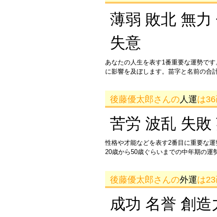
薄弱 敗北 無力
失意
あなたの人生を表す1番重要な運勢です
に影響を及ぼします。苗字と名前の合
後藤優太郎さんの
人運
は3
苦労 波乱 失敗
性格や才能などを表す2番目に重要な
20歳から50歳ぐらいまでの中年期の
後藤優太郎さんの
外運
は2
成功 名誉 創造