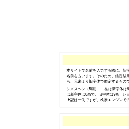
本サイトで名前を入力する際に、新
名前を占います。そのため、鑑定結
ら、元来より旧字体で鑑定するもの
シメスヘン（5画） … 祐は新字体は9
は新字体は8画で、旧字体は9画 | シ
上記は一例ですが、検索エンジンで