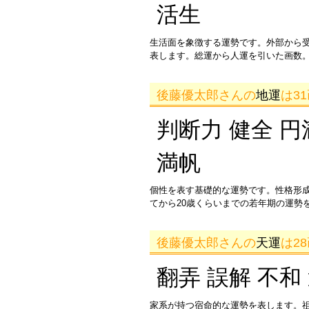
活生
生活面を象徴する運勢です。外部から
表します。総運から人運を引いた画数。
後藤優太郎さんの
地運
は3
判断力 健全 円
満帆
個性を表す基礎的な運勢です。性格形
てから20歳くらいまでの若年期の運勢
後藤優太郎さんの
天運
は2
翻弄 誤解 不和
家系が持つ宿命的な運勢を表します。