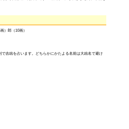
4画）郎（10画）
列で吉凶を占います。どちらかにかたよる名前は大凶名で避け