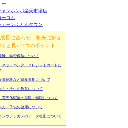
ミー
チャンホンポ楽天市場店
コーコム
チェーンふとんタウン
成長に合わせ、将来に備え
おくと良い7つのポイント
保険、学資保険について
、ネットバンク、クレジットカードに
て
投資信託など資産運用について
ゃん・子供の教育について
、育児休暇後の就職・転職について
ゃん・子供の健康について
コンやデジカメのデータ復旧について