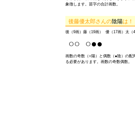
象徴します。苗字の合計画数。
後藤優太郎さんの
陰陽
は！
後（9画）藤（19画） 優（17画）太（
○○ ○●●
画数の奇数（○陽）と偶数（●陰）の配
る必要があります。画数の奇数偶数。