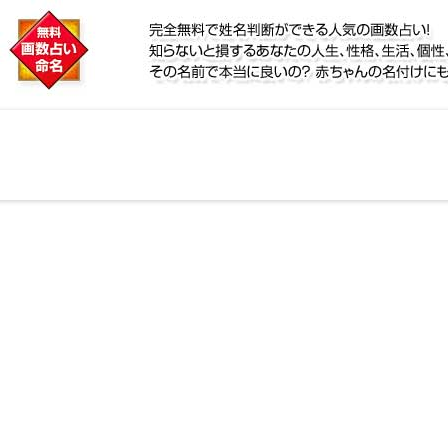
に
リ鑑定！名前が持つ運勢から無料で姓名判断ができる人
、個性、宿命をズバッと的中！