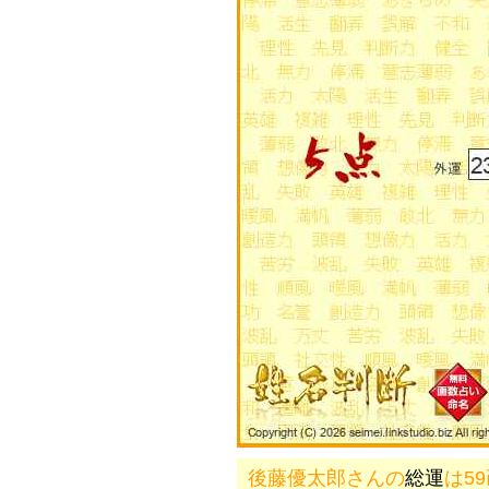
後藤優太郎さんの
総運
は5