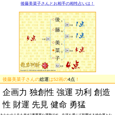
後藤美菜子さんとお相手の相性占いは！
後藤美菜子さんの
総運
は52画の
4点
！
企画力 独創性 強運 功利 創造
性 財運 先見 健命 勇猛
あなたの人生を表す1番重要な運勢です。生涯を通じて影響する総合運とな