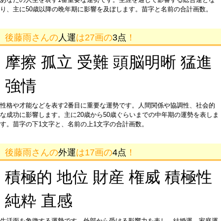
り、主に50歳以降の晩年期に影響を及ぼします。苗字と名前の合計画数。
後藤雨さんの
人運
は27画の
3点
！
摩擦 孤立 受難 頭脳明晰 猛進
強情
性格や才能などを表す2番目に重要な運勢です。人間関係や協調性、社会的
な成功に影響します。主に20歳から50歳ぐらいまでの中年期の運勢を表しま
す。苗字の下1文字と、名前の上1文字の合計画数。
後藤雨さんの
外運
は17画の
4点
！
積極的 地位 財産 権威 積極性
純粋 直感
生活面を象徴する運勢です。外部から受ける影響力を表し、結婚運、家庭運