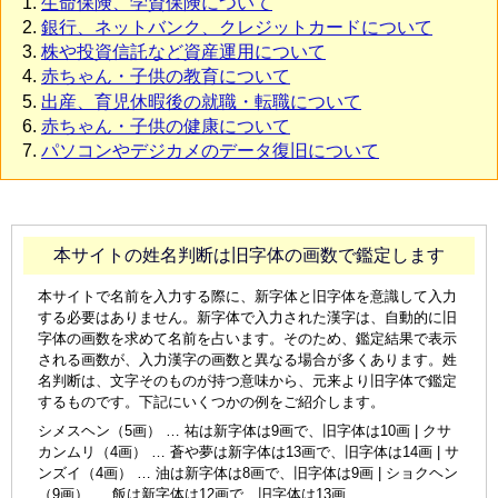
生命保険、学資保険について
銀行、ネットバンク、クレジットカードについて
株や投資信託など資産運用について
赤ちゃん・子供の教育について
出産、育児休暇後の就職・転職について
赤ちゃん・子供の健康について
パソコンやデジカメのデータ復旧について
本サイトの姓名判断は旧字体の画数で鑑定します
本サイトで名前を入力する際に、新字体と旧字体を意識して入力
する必要はありません。新字体で入力された漢字は、自動的に旧
字体の画数を求めて名前を占います。そのため、鑑定結果で表示
される画数が、入力漢字の画数と異なる場合が多くあります。姓
名判断は、文字そのものが持つ意味から、元来より旧字体で鑑定
するものです。下記にいくつかの例をご紹介します。
シメスヘン（5画） … 祐は新字体は9画で、旧字体は10画 | クサ
カンムリ（4画） … 蒼や夢は新字体は13画で、旧字体は14画 | サ
ンズイ（4画） … 油は新字体は8画で、旧字体は9画 | ショクヘン
（9画） … 飯は新字体は12画で、旧字体は13画