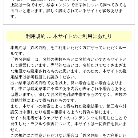
上記は一例ですが、検索エンジンで旧字体について調べてみても
面白いと思います。詳しく説明されているサイトが多数ありま
す。
利用規約 … 本サイトのご利用にあたり
本規約は「姓名判断」をご利用いただく方に守っていただくルー
ルです。
「姓名判断」は、名前の画数をもとに名前占いができるサイトと
して運営しています。専門的な占いは、名前だけでなくさまざま
な角度から鑑定されるものと思います。そのため、本サイトの鑑
定結果は参考程度にお読みください。
占い結果は姓名判断である以上、良い場合も悪い場合もありま
す。中には鑑定結果に不満のある内容が表示される場合もあると
は思いますが、決してお名前を誹謗中傷するものでなく、画数の
自動計算によって得られたものです。
また、本サイトの検索によって得られた鑑定結果で、第三者を誹
謗又は中傷したり名誉を棄損するような行為を禁じます。
サイト利用者が本ウェブサイトのコンテンンツを利用したことで
発生したトラブルや損害について、本サイトは一切責任を負いま
せん。
この規約にご同意いただけない場合は「姓名判断」をご利用いた