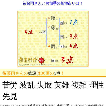
後藤雨さんとお相手の相性占いは！
後藤雨さんの
総運
は36画の
3点
！
苦労 波乱 失敗 英雄 複雑 理性
先見
あなたの人生を表す1番重要な運勢です。生涯を通じて影響する総合運とな