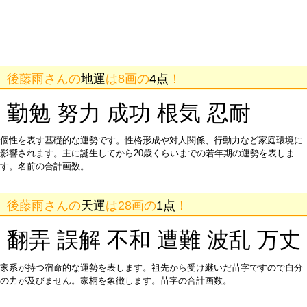
後藤雨さんの
地運
は8画の
4点
！
勤勉 努力 成功 根気 忍耐
個性を表す基礎的な運勢です。性格形成や対人関係、行動力など家庭環境に
影響されます。主に誕生してから20歳くらいまでの若年期の運勢を表しま
す。名前の合計画数。
後藤雨さんの
天運
は28画の
1点
！
翻弄 誤解 不和 遭難 波乱 万丈
家系が持つ宿命的な運勢を表します。祖先から受け継いだ苗字ですので自分
の力が及びません。家柄を象徴します。苗字の合計画数。