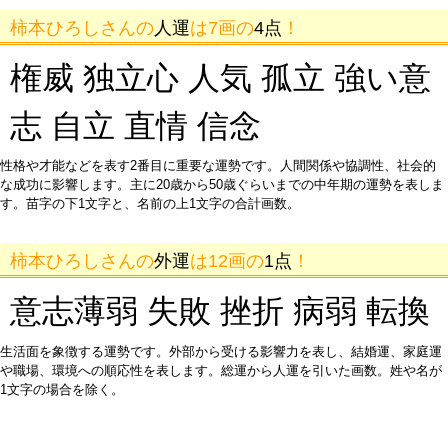
柿本ひろしさんの
人運
は7画の
4点
！
権威 独立心 人気 孤立 強い意
志 自立 直情 信念
性格や才能などを表す2番目に重要な運勢です。人間関係や協調性、社会的
な成功に影響します。主に20歳から50歳ぐらいまでの中年期の運勢を表しま
す。苗字の下1文字と、名前の上1文字の合計画数。
柿本ひろしさんの
外運
は12画の
1点
！
意志薄弱 失敗 挫折 病弱 転換
生活面を象徴する運勢です。外部から受ける影響力を表し、結婚運、家庭運
や職場、環境への順応性を表します。総運から人運を引いた画数。姓や名が
1文字の場合を除く。