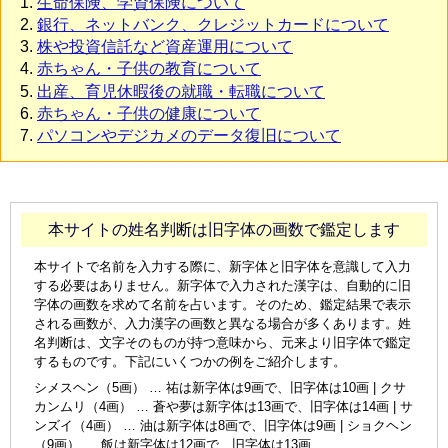
生命保険、学資保険について
銀行、ネットバンク、クレジットカードについて
株や投資信託など資産運用について
赤ちゃん・子供の教育について
出産、育児休暇後の就職・転職について
赤ちゃん・子供の健康について
パソコンやデジカメのデータ復旧について
本サイトの姓名判断は旧字体の画数で鑑定します
本サイトで名前を入力する際に、新字体と旧字体を意識して入力
する必要はありません。新字体で入力された漢字は、自動的に旧
字体の画数を求めて名前を占います。そのため、鑑定結果で表示
される画数が、入力漢字の画数と異なる場合が多くあります。姓
名判断は、文字そのものが持つ意味から、元来より旧字体で鑑定
するものです。下記にいくつかの例をご紹介します。
シメスヘン（5画） … 祐は新字体は9画で、旧字体は10画 | クサ
カンムリ（4画） … 蒼や夢は新字体は13画で、旧字体は14画 | サ
ンズイ（4画） … 油は新字体は8画で、旧字体は9画 | ショクヘン
（9画） … 飯は新字体は12画で、旧字体は13画