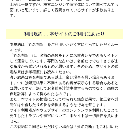
上記は一例ですが、検索エンジンで旧字体について調べてみても
面白いと思います。詳しく説明されているサイトが多数ありま
す。
利用規約 … 本サイトのご利用にあたり
本規約は「姓名判断」をご利用いただく方に守っていただくルー
ルです。
「姓名判断」は、名前の画数をもとに名前占いができるサイトと
して運営しています。専門的な占いは、名前だけでなくさまざま
な角度から鑑定されるものと思います。そのため、本サイトの鑑
定結果は参考程度にお読みください。
占い結果は姓名判断である以上、良い場合も悪い場合もありま
す。中には鑑定結果に不満のある内容が表示される場合もあると
は思いますが、決してお名前を誹謗中傷するものでなく、画数の
自動計算によって得られたものです。
また、本サイトの検索によって得られた鑑定結果で、第三者を誹
謗又は中傷したり名誉を棄損するような行為を禁じます。
サイト利用者が本ウェブサイトのコンテンンツを利用したことで
発生したトラブルや損害について、本サイトは一切責任を負いま
せん。
この規約にご同意いただけない場合は「姓名判断」をご利用いた