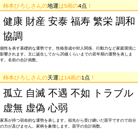
柿本ひろしさんの
地運
は5画の
4点
！
健康 財産 安泰 福寿 繁栄 調和
協調
個性を表す基礎的な運勢です。性格形成や対人関係、行動力など家庭環境に
影響されます。主に誕生してから20歳くらいまでの若年期の運勢を表しま
す。名前の合計画数。
柿本ひろしさんの
天運
は14画の
1点
！
孤立 自滅 不遇 不如 トラブル
虚無 虚偽 心弱
家系が持つ宿命的な運勢を表します。祖先から受け継いだ苗字ですので自分
の力が及びません。家柄を象徴します。苗字の合計画数。