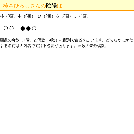
柿本ひろしさんの
陰陽
は！
柿（9画）本（5画） ひ（2画）ろ（2画）し（1画）
○○ ●●○
画数の奇数（○陽）と偶数（●陰）の配列で吉凶を占います。どちらかにかた
よる名前は大凶名で避ける必要があります。画数の奇数偶数。