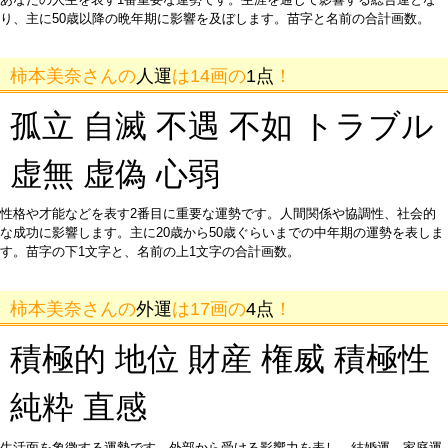
り、主に50歳以降の晩年期に影響を及ぼします。苗字と名前の合計画数。
柿本美奈さんの
人運
は14画の
1点
！
孤立 自滅 不遇 不如 トラブル
虚無 虚偽 心弱
性格や才能などを表す2番目に重要な運勢です。人間関係や協調性、社会的
な成功に影響します。主に20歳から50歳ぐらいまでの中年期の運勢を表しま
す。苗字の下1文字と、名前の上1文字の合計画数。
柿本美奈さんの
外運
は17画の
4点
！
積極的 地位 財産 権威 積極性
純粋 直感
生活面を象徴する運勢です。外部から受ける影響力を表し、結婚運、家庭運