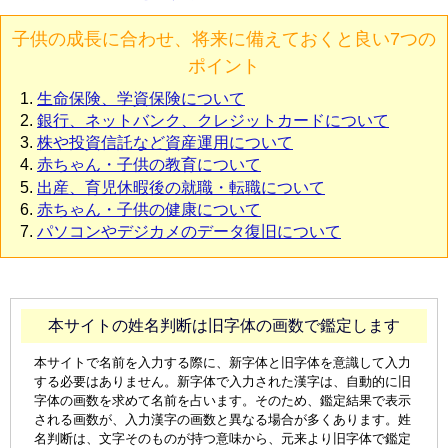
子供の成長に合わせ、将来に備えておくと良い7つの
ポイント
生命保険、学資保険について
銀行、ネットバンク、クレジットカードについて
株や投資信託など資産運用について
赤ちゃん・子供の教育について
出産、育児休暇後の就職・転職について
赤ちゃん・子供の健康について
パソコンやデジカメのデータ復旧について
本サイトの姓名判断は旧字体の画数で鑑定します
本サイトで名前を入力する際に、新字体と旧字体を意識して入力
する必要はありません。新字体で入力された漢字は、自動的に旧
字体の画数を求めて名前を占います。そのため、鑑定結果で表示
される画数が、入力漢字の画数と異なる場合が多くあります。姓
名判断は、文字そのものが持つ意味から、元来より旧字体で鑑定