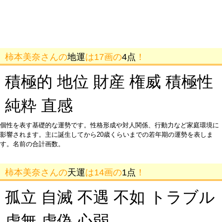
柿本美奈さんの
地運
は17画の
4点
！
積極的 地位 財産 権威 積極性
純粋 直感
個性を表す基礎的な運勢です。性格形成や対人関係、行動力など家庭環境に
影響されます。主に誕生してから20歳くらいまでの若年期の運勢を表しま
す。名前の合計画数。
柿本美奈さんの
天運
は14画の
1点
！
孤立 自滅 不遇 不如 トラブル
虚無 虚偽 心弱