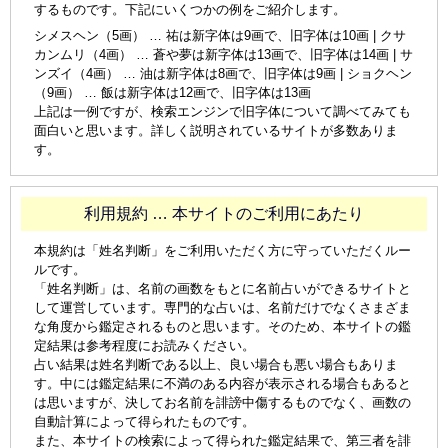
するものです。下記にいくつかの例をご紹介します。
シメスヘン（5画） … 祐は新字体は9画で、旧字体は10画 | クサ
カンムリ（4画） … 蒼や夢は新字体は13画で、旧字体は14画 | サ
ンズイ（4画） … 油は新字体は8画で、旧字体は9画 | ショクヘン
（9画） … 飯は新字体は12画で、旧字体は13画
上記は一例ですが、検索エンジンで旧字体について調べてみても
面白いと思います。詳しく説明されているサイトが多数ありま
す。
利用規約 … 本サイトのご利用にあたり
本規約は「姓名判断」をご利用いただく方に守っていただくルー
ルです。
「姓名判断」は、名前の画数をもとに名前占いができるサイトと
して運営しています。専門的な占いは、名前だけでなくさまざま
な角度から鑑定されるものと思います。そのため、本サイトの鑑
定結果は参考程度にお読みください。
占い結果は姓名判断である以上、良い場合も悪い場合もありま
す。中には鑑定結果に不満のある内容が表示される場合もあると
は思いますが、決してお名前を誹謗中傷するものでなく、画数の
自動計算によって得られたものです。
また、本サイトの検索によって得られた鑑定結果で、第三者を誹