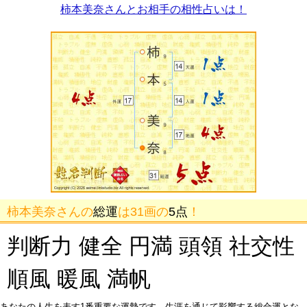
柿本美奈さんとお相手の相性占いは！
柿本美奈さんの
総運
は31画の
5点
！
判断力 健全 円満 頭領 社交性
順風 暖風 満帆
あなたの人生を表す1番重要な運勢です。生涯を通じて影響する総合運とな