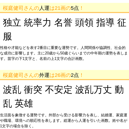
桜庭健司さんの
人運
は21画の
5点
！
独立 統率力 名誉 頭領 指導 征
服
性格や才能などを表す2番目に重要な運勢です。人間関係や協調性、社会的
な成功に影響します。主に20歳から50歳ぐらいまでの中年期の運勢を表しま
す。苗字の下1文字と、名前の上1文字の合計画数。
桜庭健司さんの
外運
は26画の
2点
！
波乱 衝突 不安定 波乱万丈 動
乱 英雄
生活面を象徴する運勢です。外部から受ける影響力を表し、結婚運、家庭運
や職場、環境への順応性を表します。総運から人運を引いた画数。姓や名が
1文字の場合を除く。