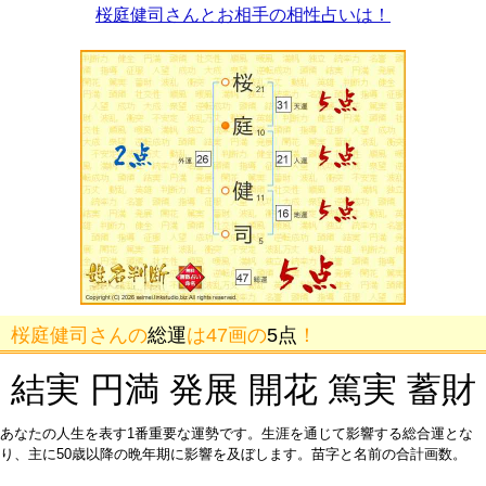
桜庭健司さんとお相手の相性占いは！
桜庭健司さんの
総運
は47画の
5点
！
結実 円満 発展 開花 篤実 蓄財
あなたの人生を表す1番重要な運勢です。生涯を通じて影響する総合運とな
り、主に50歳以降の晩年期に影響を及ぼします。苗字と名前の合計画数。