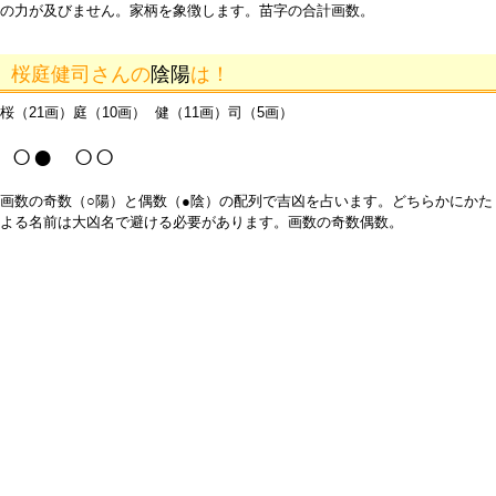
の力が及びません。家柄を象徴します。苗字の合計画数。
桜庭健司さんの
陰陽
は！
桜（21画）庭（10画） 健（11画）司（5画）
○● ○○
画数の奇数（○陽）と偶数（●陰）の配列で吉凶を占います。どちらかにかた
よる名前は大凶名で避ける必要があります。画数の奇数偶数。