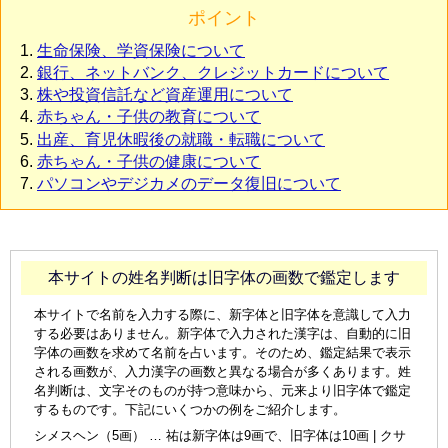
ポイント
生命保険、学資保険について
銀行、ネットバンク、クレジットカードについて
株や投資信託など資産運用について
赤ちゃん・子供の教育について
出産、育児休暇後の就職・転職について
赤ちゃん・子供の健康について
パソコンやデジカメのデータ復旧について
本サイトの姓名判断は旧字体の画数で鑑定します
本サイトで名前を入力する際に、新字体と旧字体を意識して入力
する必要はありません。新字体で入力された漢字は、自動的に旧
字体の画数を求めて名前を占います。そのため、鑑定結果で表示
される画数が、入力漢字の画数と異なる場合が多くあります。姓
名判断は、文字そのものが持つ意味から、元来より旧字体で鑑定
するものです。下記にいくつかの例をご紹介します。
シメスヘン（5画） … 祐は新字体は9画で、旧字体は10画 | クサ