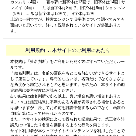
カンムリ（4画） … 蒼や夢は新字体は13画で、旧字体は14画 | サ
ンズイ（4画） … 油は新字体は8画で、旧字体は9画 | ショクヘン
（9画） … 飯は新字体は12画で、旧字体は13画
上記は一例ですが、検索エンジンで旧字体について調べてみても
面白いと思います。詳しく説明されているサイトが多数ありま
す。
利用規約 … 本サイトのご利用にあたり
本規約は「姓名判断」をご利用いただく方に守っていただくルー
ルです。
「姓名判断」は、名前の画数をもとに名前占いができるサイトと
して運営しています。専門的な占いは、名前だけでなくさまざま
な角度から鑑定されるものと思います。そのため、本サイトの鑑
定結果は参考程度にお読みください。
占い結果は姓名判断である以上、良い場合も悪い場合もありま
す。中には鑑定結果に不満のある内容が表示される場合もあると
は思いますが、決してお名前を誹謗中傷するものでなく、画数の
自動計算によって得られたものです。
また、本サイトの検索によって得られた鑑定結果で、第三者を誹
謗又は中傷したり名誉を棄損するような行為を禁じます。
サイト利用者が本ウェブサイトのコンテンンツを利用したことで