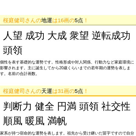
桜庭健司さんの
地運
は16画の
5点
！
人望 成功 大成 衆望 逆転成功
頭領
個性を表す基礎的な運勢です。性格形成や対人関係、行動力など家庭環境に
影響されます。主に誕生してから20歳くらいまでの若年期の運勢を表しま
す。名前の合計画数。
桜庭健司さんの
天運
は31画の
5点
！
判断力 健全 円満 頭領 社交性
順風 暖風 満帆
家系が持つ宿命的な運勢を表します。祖先から受け継いだ苗字ですので自分