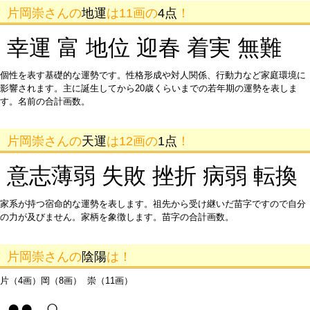
片岡崇さんの
地運
は11画の
4点
！
幸運 富 地位 迎春 着実 無難
個性を表す基礎的な運勢です。性格形成や対人関係、行動力など家庭環境に
影響されます。主に誕生してから20歳くらいまでの若年期の運勢を表しま
す。名前の合計画数。
片岡崇さんの
天運
は12画の
1点
！
意志薄弱 失敗 挫折 病弱 転換
家系が持つ宿命的な運勢を表します。祖先から受け継いだ苗字ですので自分
の力が及びません。家柄を象徴します。苗字の合計画数。
片岡崇さんの
陰陽
は！
片（4画）岡（8画） 崇（11画）
●● ○