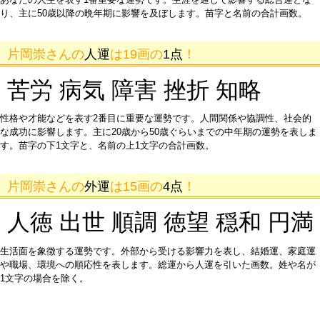
り、主に50歳以降の晩年期に影響を及ぼします。苗字と名前の合計画数。
片岡崇さんの
人運
は19画の
1点
！
苦労 病気 障害 挫折 知略
性格や才能などを表す2番目に重要な運勢です。人間関係や協調性、社会的
な成功に影響します。主に20歳から50歳ぐらいまでの中年期の運勢を表しま
す。苗字の下1文字と、名前の上1文字の合計画数。
片岡崇さんの
外運
は15画の
4点
！
人徳 出世 順調 徳望 穏和 円満
生活面を象徴する運勢です。外部から受ける影響力を表し、結婚運、家庭運
や職場、環境への順応性を表します。総運から人運を引いた画数。姓や名が
1文字の場合を除く。