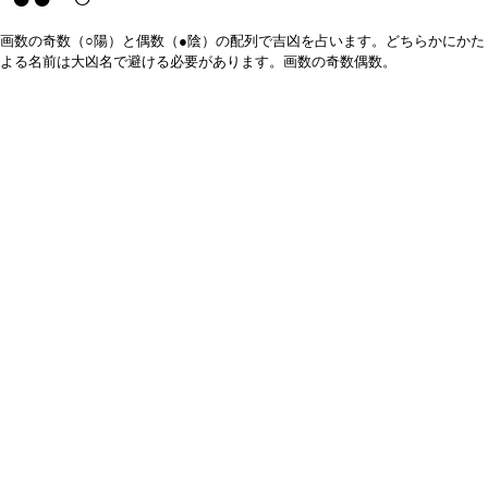
画数の奇数（○陽）と偶数（●陰）の配列で吉凶を占います。どちらかにかた
よる名前は大凶名で避ける必要があります。画数の奇数偶数。