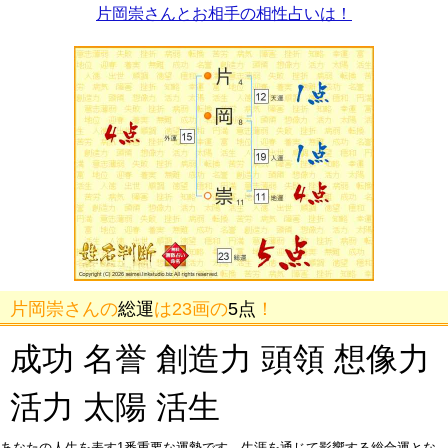
片岡崇さんとお相手の相性占いは！
片岡崇さんの
総運
は23画の
5点
！
成功 名誉 創造力 頭領 想像力
活力 太陽 活生
あなたの人生を表す1番重要な運勢です。生涯を通じて影響する総合運とな