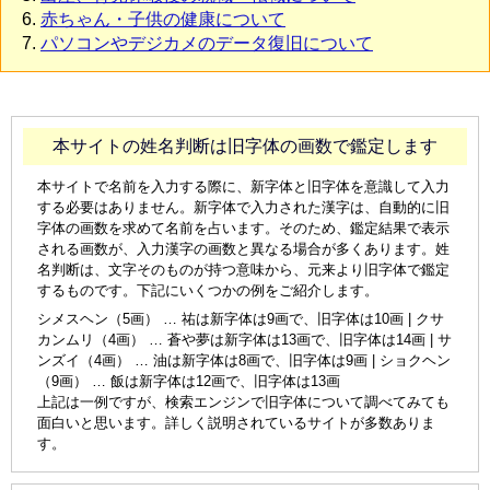
赤ちゃん・子供の健康について
パソコンやデジカメのデータ復旧について
本サイトの姓名判断は旧字体の画数で鑑定します
本サイトで名前を入力する際に、新字体と旧字体を意識して入力
する必要はありません。新字体で入力された漢字は、自動的に旧
字体の画数を求めて名前を占います。そのため、鑑定結果で表示
される画数が、入力漢字の画数と異なる場合が多くあります。姓
名判断は、文字そのものが持つ意味から、元来より旧字体で鑑定
するものです。下記にいくつかの例をご紹介します。
シメスヘン（5画） … 祐は新字体は9画で、旧字体は10画 | クサ
カンムリ（4画） … 蒼や夢は新字体は13画で、旧字体は14画 | サ
ンズイ（4画） … 油は新字体は8画で、旧字体は9画 | ショクヘン
（9画） … 飯は新字体は12画で、旧字体は13画
上記は一例ですが、検索エンジンで旧字体について調べてみても
面白いと思います。詳しく説明されているサイトが多数ありま
す。