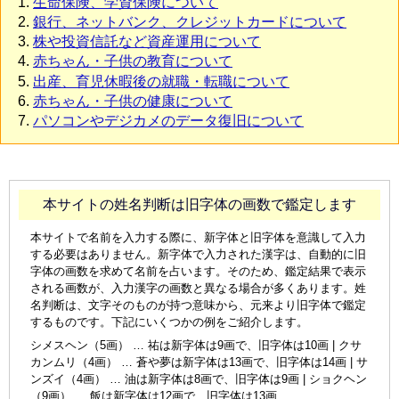
生命保険、学資保険について
銀行、ネットバンク、クレジットカードについて
株や投資信託など資産運用について
赤ちゃん・子供の教育について
出産、育児休暇後の就職・転職について
赤ちゃん・子供の健康について
パソコンやデジカメのデータ復旧について
本サイトの姓名判断は旧字体の画数で鑑定します
本サイトで名前を入力する際に、新字体と旧字体を意識して入力
する必要はありません。新字体で入力された漢字は、自動的に旧
字体の画数を求めて名前を占います。そのため、鑑定結果で表示
される画数が、入力漢字の画数と異なる場合が多くあります。姓
名判断は、文字そのものが持つ意味から、元来より旧字体で鑑定
するものです。下記にいくつかの例をご紹介します。
シメスヘン（5画） … 祐は新字体は9画で、旧字体は10画 | クサ
カンムリ（4画） … 蒼や夢は新字体は13画で、旧字体は14画 | サ
ンズイ（4画） … 油は新字体は8画で、旧字体は9画 | ショクヘン
（9画） … 飯は新字体は12画で、旧字体は13画