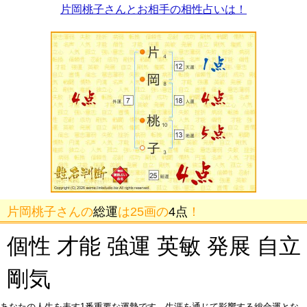
片岡桃子さんとお相手の相性占いは！
片岡桃子さんの
総運
は25画の
4点
！
個性 才能 強運 英敏 発展 自立
剛気
あなたの人生を表す1番重要な運勢です。生涯を通じて影響する総合運とな