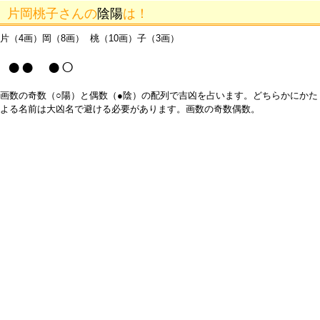
片岡桃子さんの
陰陽
は！
片（4画）岡（8画） 桃（10画）子（3画）
●● ●○
画数の奇数（○陽）と偶数（●陰）の配列で吉凶を占います。どちらかにかた
よる名前は大凶名で避ける必要があります。画数の奇数偶数。