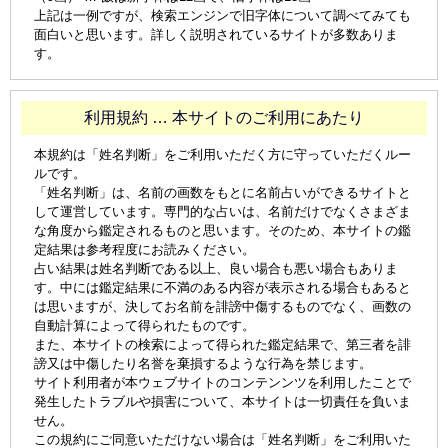
上記は一例ですが、検索エンジンで旧字体について調べてみても
面白いと思います。詳しく説明されているサイトが多数ありま
す。
利用規約 … 本サイトのご利用にあたり
本規約は「姓名判断」をご利用いただく方に守っていただくルー
ルです。
「姓名判断」は、名前の画数をもとに名前占いができるサイトと
して運営しています。専門的な占いは、名前だけでなくさまざま
な角度から鑑定されるものと思います。そのため、本サイトの鑑
定結果は参考程度にお読みください。
占い結果は姓名判断である以上、良い場合も悪い場合もありま
す。中には鑑定結果に不満のある内容が表示される場合もあると
は思いますが、決してお名前を誹謗中傷するものでなく、画数の
自動計算によって得られたものです。
また、本サイトの検索によって得られた鑑定結果で、第三者を誹
謗又は中傷したり名誉を棄損するような行為を禁じます。
サイト利用者が本ウェブサイトのコンテンンツを利用したことで
発生したトラブルや損害について、本サイトは一切責任を負いま
せん。
この規約にご同意いただけない場合は「姓名判断」をご利用いた