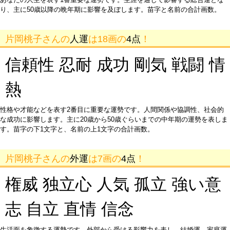
り、主に50歳以降の晩年期に影響を及ぼします。苗字と名前の合計画数。
片岡桃子さんの
人運
は18画の
4点
！
信頼性 忍耐 成功 剛気 戦闘 情
熱
性格や才能などを表す2番目に重要な運勢です。人間関係や協調性、社会的
な成功に影響します。主に20歳から50歳ぐらいまでの中年期の運勢を表しま
す。苗字の下1文字と、名前の上1文字の合計画数。
片岡桃子さんの
外運
は7画の
4点
！
権威 独立心 人気 孤立 強い意
志 自立 直情 信念
生活面を象徴する運勢です。外部から受ける影響力を表し、結婚運、家庭運