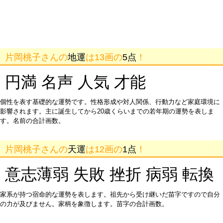
片岡桃子さんの
地運
は13画の
5点
！
円満 名声 人気 才能
個性を表す基礎的な運勢です。性格形成や対人関係、行動力など家庭環境に
影響されます。主に誕生してから20歳くらいまでの若年期の運勢を表しま
す。名前の合計画数。
片岡桃子さんの
天運
は12画の
1点
！
意志薄弱 失敗 挫折 病弱 転換
家系が持つ宿命的な運勢を表します。祖先から受け継いだ苗字ですので自分
の力が及びません。家柄を象徴します。苗字の合計画数。