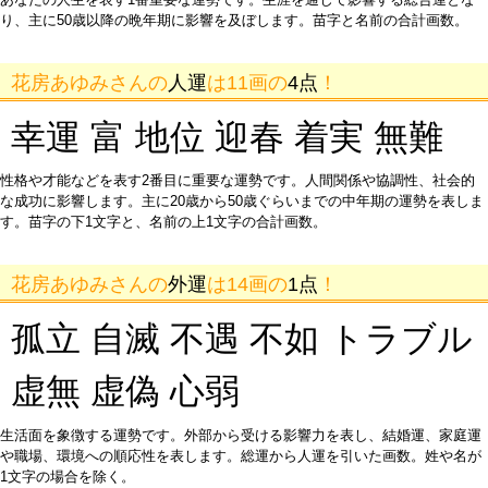
り、主に50歳以降の晩年期に影響を及ぼします。苗字と名前の合計画数。
花房あゆみさんの
人運
は11画の
4点
！
幸運 富 地位 迎春 着実 無難
性格や才能などを表す2番目に重要な運勢です。人間関係や協調性、社会的
な成功に影響します。主に20歳から50歳ぐらいまでの中年期の運勢を表しま
す。苗字の下1文字と、名前の上1文字の合計画数。
花房あゆみさんの
外運
は14画の
1点
！
孤立 自滅 不遇 不如 トラブル
虚無 虚偽 心弱
生活面を象徴する運勢です。外部から受ける影響力を表し、結婚運、家庭運
や職場、環境への順応性を表します。総運から人運を引いた画数。姓や名が
1文字の場合を除く。