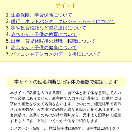
ポイント
生命保険、学資保険について
銀行、ネットバンク、クレジットカードについて
株や投資信託など資産運用について
赤ちゃん・子供の教育について
出産、育児休暇後の就職・転職について
赤ちゃん・子供の健康について
パソコンやデジカメのデータ復旧について
本サイトの姓名判断は旧字体の画数で鑑定します
本サイトで名前を入力する際に、新字体と旧字体を意識して入力
する必要はありません。新字体で入力された漢字は、自動的に旧
字体の画数を求めて名前を占います。そのため、鑑定結果で表示
される画数が、入力漢字の画数と異なる場合が多くあります。姓
名判断は、文字そのものが持つ意味から、元来より旧字体で鑑定
するものです。下記にいくつかの例をご紹介します。
シメスヘン（5画） … 祐は新字体は9画で、旧字体は10画 | クサ