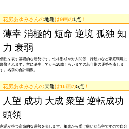
花房あゆみさんの
地運
は9画の
1点
！
薄幸 消極的 短命 逆境 孤独 知
力 衰弱
個性を表す基礎的な運勢です。性格形成や対人関係、行動力など家庭環境に
影響されます。主に誕生してから20歳くらいまでの若年期の運勢を表しま
す。名前の合計画数。
花房あゆみさんの
天運
は16画の
5点
！
人望 成功 大成 衆望 逆転成功
頭領
家系が持つ宿命的な運勢を表します。祖先から受け継いだ苗字ですので自分