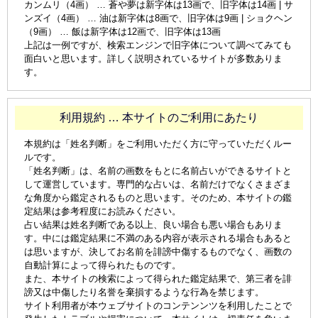
カンムリ（4画） … 蒼や夢は新字体は13画で、旧字体は14画 | サ
ンズイ（4画） … 油は新字体は8画で、旧字体は9画 | ショクヘン
（9画） … 飯は新字体は12画で、旧字体は13画
上記は一例ですが、検索エンジンで旧字体について調べてみても
面白いと思います。詳しく説明されているサイトが多数ありま
す。
利用規約 … 本サイトのご利用にあたり
本規約は「姓名判断」をご利用いただく方に守っていただくルー
ルです。
「姓名判断」は、名前の画数をもとに名前占いができるサイトと
して運営しています。専門的な占いは、名前だけでなくさまざま
な角度から鑑定されるものと思います。そのため、本サイトの鑑
定結果は参考程度にお読みください。
占い結果は姓名判断である以上、良い場合も悪い場合もありま
す。中には鑑定結果に不満のある内容が表示される場合もあると
は思いますが、決してお名前を誹謗中傷するものでなく、画数の
自動計算によって得られたものです。
また、本サイトの検索によって得られた鑑定結果で、第三者を誹
謗又は中傷したり名誉を棄損するような行為を禁じます。
サイト利用者が本ウェブサイトのコンテンンツを利用したことで