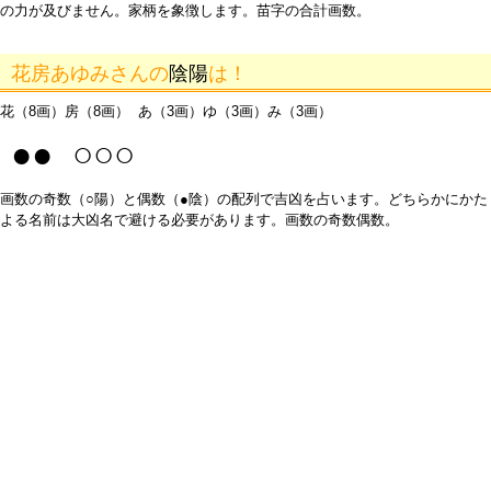
の力が及びません。家柄を象徴します。苗字の合計画数。
花房あゆみさんの
陰陽
は！
花（8画）房（8画） あ（3画）ゆ（3画）み（3画）
●● ○○○
画数の奇数（○陽）と偶数（●陰）の配列で吉凶を占います。どちらかにかた
よる名前は大凶名で避ける必要があります。画数の奇数偶数。