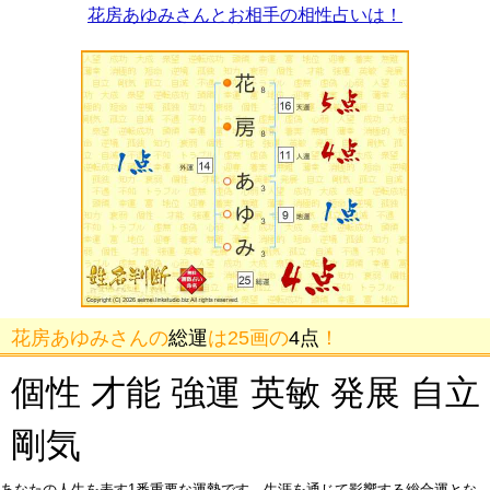
花房あゆみさんとお相手の相性占いは！
花房あゆみさんの
総運
は25画の
4点
！
個性 才能 強運 英敏 発展 自立
剛気
あなたの人生を表す1番重要な運勢です。生涯を通じて影響する総合運とな