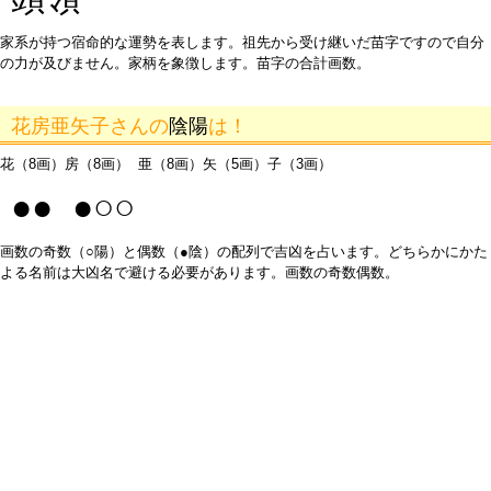
家系が持つ宿命的な運勢を表します。祖先から受け継いだ苗字ですので自分
の力が及びません。家柄を象徴します。苗字の合計画数。
花房亜矢子さんの
陰陽
は！
花（8画）房（8画） 亜（8画）矢（5画）子（3画）
●● ●○○
画数の奇数（○陽）と偶数（●陰）の配列で吉凶を占います。どちらかにかた
よる名前は大凶名で避ける必要があります。画数の奇数偶数。