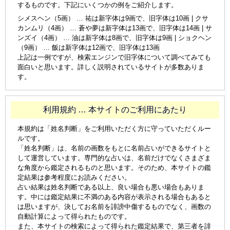
するものです。下記にいくつかの例をご紹介します。
シメスヘン（5画） … 祐は新字体は9画で、旧字体は10画 | クサ
カンムリ（4画） … 蒼や夢は新字体は13画で、旧字体は14画 | サ
ンズイ（4画） … 油は新字体は8画で、旧字体は9画 | ショクヘン
（9画） … 飯は新字体は12画で、旧字体は13画
上記は一例ですが、検索エンジンで旧字体について調べてみても
面白いと思います。詳しく説明されているサイトが多数ありま
す。
利用規約 … 本サイトのご利用にあたり
本規約は「姓名判断」をご利用いただく方に守っていただくルー
ルです。
「姓名判断」は、名前の画数をもとに名前占いができるサイトと
して運営しています。専門的な占いは、名前だけでなくさまざま
な角度から鑑定されるものと思います。そのため、本サイトの鑑
定結果は参考程度にお読みください。
占い結果は姓名判断である以上、良い場合も悪い場合もありま
す。中には鑑定結果に不満のある内容が表示される場合もあると
は思いますが、決してお名前を誹謗中傷するものでなく、画数の
自動計算によって得られたものです。
また、本サイトの検索によって得られた鑑定結果で、第三者を誹