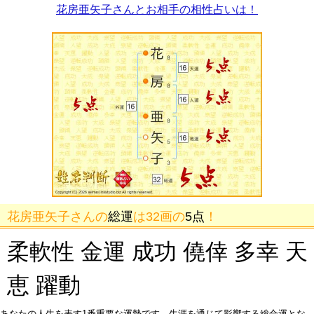
花房亜矢子さんとお相手の相性占いは！
花房亜矢子さんの
総運
は32画の
5点
！
柔軟性 金運 成功 僥倖 多幸 天
恵 躍動
あなたの人生を表す1番重要な運勢です。生涯を通じて影響する総合運とな