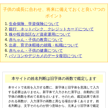
子供の成長に合わせ、将来に備えておくと良い7つの
ポイント
生命保険、学資保険について
銀行、ネットバンク、クレジットカードについて
株や投資信託など資産運用について
赤ちゃん・子供の教育について
出産、育児休暇後の就職・転職について
赤ちゃん・子供の健康について
パソコンやデジカメのデータ復旧について
本サイトの姓名判断は旧字体の画数で鑑定します
本サイトで名前を入力する際に、新字体と旧字体を意識して入力
する必要はありません。新字体で入力された漢字は、自動的に旧
字体の画数を求めて名前を占います。そのため、鑑定結果で表示
される画数が、入力漢字の画数と異なる場合が多くあります。姓
名判断は、文字そのものが持つ意味から、元来より旧字体で鑑定