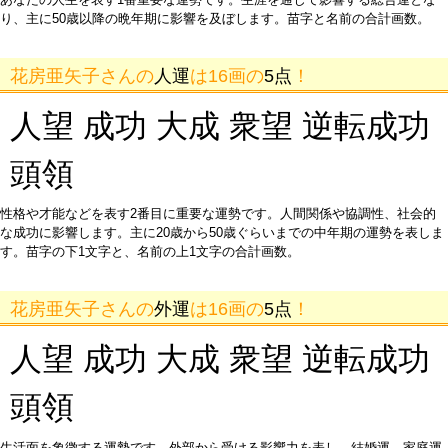
り、主に50歳以降の晩年期に影響を及ぼします。苗字と名前の合計画数。
花房亜矢子さんの
人運
は16画の
5点
！
人望 成功 大成 衆望 逆転成功
頭領
性格や才能などを表す2番目に重要な運勢です。人間関係や協調性、社会的
な成功に影響します。主に20歳から50歳ぐらいまでの中年期の運勢を表しま
す。苗字の下1文字と、名前の上1文字の合計画数。
花房亜矢子さんの
外運
は16画の
5点
！
人望 成功 大成 衆望 逆転成功
頭領
生活面を象徴する運勢です。外部から受ける影響力を表し、結婚運、家庭運