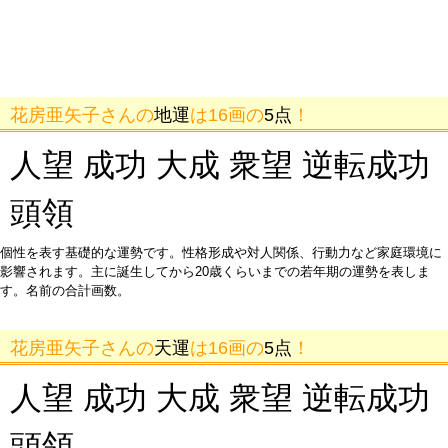
花房亜矢子さんの
地運
は16画の
5点
！
人望 成功 大成 衆望 逆転成功
頭領
個性を表す基礎的な運勢です。性格形成や対人関係、行動力など家庭環境に
影響されます。主に誕生してから20歳くらいまでの若年期の運勢を表しま
す。名前の合計画数。
花房亜矢子さんの
天運
は16画の
5点
！
人望 成功 大成 衆望 逆転成功
頭領