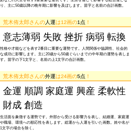
り、主に50歳以降の晩年期に影響を及ぼします。苗字と名前の合計画数。
荒木侑太郎さんの
人運
は12画の
1点
！
意志薄弱 失敗 挫折 病弱 転換
性格や才能などを表す2番目に重要な運勢です。人間関係や協調性、社会的
な成功に影響します。主に20歳から50歳ぐらいまでの中年期の運勢を表しま
す。苗字の下1文字と、名前の上1文字の合計画数。
荒木侑太郎さんの
外運
は24画の
5点
！
金運 順調 家庭運 興産 柔軟性
財成 創造
生活面を象徴する運勢です。外部から受ける影響力を表し、結婚運、家庭運
や職場、環境への順応性を表します。総運から人運を引いた画数。姓や名が
1文字の場合を除く。