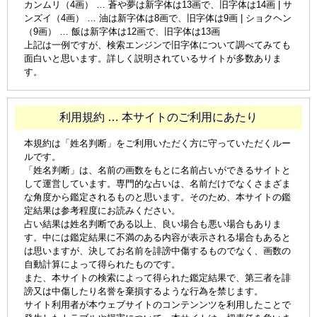
カンムリ（4画） … 蒼や夢は新字体は13画で、旧字体は14画 | サ
ンズイ（4画） … 油は新字体は8画で、旧字体は9画 | ショクヘン
（9画） … 飯は新字体は12画で、旧字体は13画
上記は一例ですが、検索エンジンで旧字体について調べてみても
面白いと思います。詳しく説明されているサイトが多数ありま
す。
利用規約 … 本サイトのご利用にあたり
本規約は「姓名判断」をご利用いただく方に守っていただくルー
ルです。
「姓名判断」は、名前の画数をもとに名前占いができるサイトと
して運営しています。専門的な占いは、名前だけでなくさまざま
な角度から鑑定されるものと思います。そのため、本サイトの鑑
定結果は参考程度にお読みください。
占い結果は姓名判断である以上、良い場合も悪い場合もありま
す。中には鑑定結果に不満のある内容が表示される場合もあると
は思いますが、決してお名前を誹謗中傷するものでなく、画数の
自動計算によって得られたものです。
また、本サイトの検索によって得られた鑑定結果で、第三者を誹
謗又は中傷したり名誉を棄損するような行為を禁じます。
サイト利用者が本ウェブサイトのコンテンンツを利用したことで