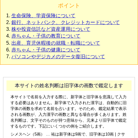
ポイント
生命保険、学資保険について
銀行、ネットバンク、クレジットカードについて
株や投資信託など資産運用について
赤ちゃん・子供の教育について
出産、育児休暇後の就職・転職について
赤ちゃん・子供の健康について
パソコンやデジカメのデータ復旧について
本サイトの姓名判断は旧字体の画数で鑑定します
本サイトで名前を入力する際に、新字体と旧字体を意識して入力
する必要はありません。新字体で入力された漢字は、自動的に旧
字体の画数を求めて名前を占います。そのため、鑑定結果で表示
される画数が、入力漢字の画数と異なる場合が多くあります。姓
名判断は、文字そのものが持つ意味から、元来より旧字体で鑑定
するものです。下記にいくつかの例をご紹介します。
シメスヘン（5画） … 祐は新字体は9画で、旧字体は10画 | クサ