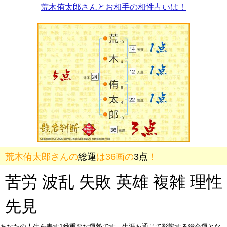
荒木侑太郎さんとお相手の相性占いは！
荒木侑太郎さんの
総運
は36画の
3点
！
苦労 波乱 失敗 英雄 複雑 理性
先見
あなたの人生を表す1番重要な運勢です。生涯を通じて影響する総合運とな