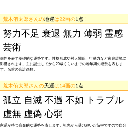
荒木侑太郎さんの
地運
は22画の
1点
！
努力不足 衰退 無力 薄弱 霊感
芸術
個性を表す基礎的な運勢です。性格形成や対人関係、行動力など家庭環境に
影響されます。主に誕生してから20歳くらいまでの若年期の運勢を表しま
す。名前の合計画数。
荒木侑太郎さんの
天運
は14画の
1点
！
孤立 自滅 不遇 不如 トラブル
虚無 虚偽 心弱
家系が持つ宿命的な運勢を表します。祖先から受け継いだ苗字ですので自分