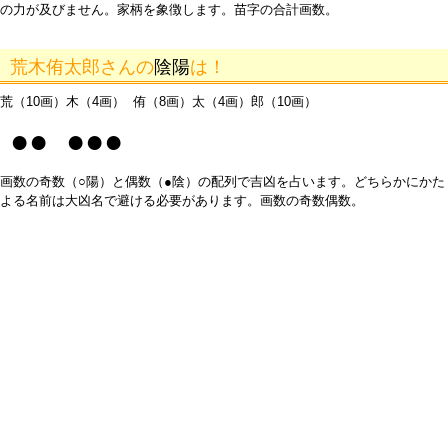
の力が及びません。家柄を象徴します。苗字の合計画数。
荒木侑太郎さんの
陰陽
は！
荒（10画）木（4画） 侑（8画）太（4画）郎（10画）
●● ●●●
画数の奇数（○陽）と偶数（●陰）の配列で吉凶を占います。どちらかにかた
よる名前は大凶名で避ける必要があります。画数の奇数偶数。