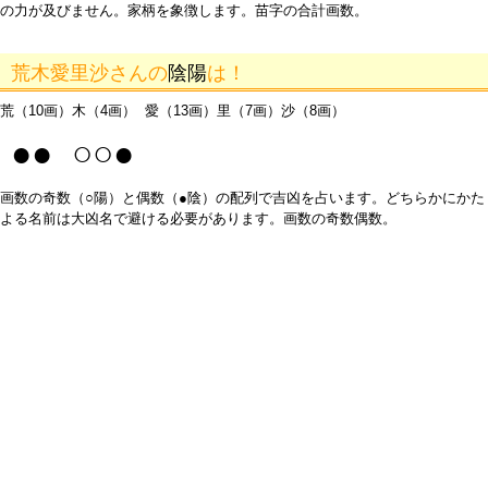
の力が及びません。家柄を象徴します。苗字の合計画数。
荒木愛里沙さんの
陰陽
は！
荒（10画）木（4画） 愛（13画）里（7画）沙（8画）
●● ○○●
画数の奇数（○陽）と偶数（●陰）の配列で吉凶を占います。どちらかにかた
よる名前は大凶名で避ける必要があります。画数の奇数偶数。