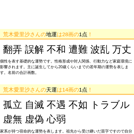
荒木愛里沙さんの
地運
は28画の
1点
！
翻弄 誤解 不和 遭難 波乱 万丈
個性を表す基礎的な運勢です。性格形成や対人関係、行動力など家庭環境に
影響されます。主に誕生してから20歳くらいまでの若年期の運勢を表しま
す。名前の合計画数。
荒木愛里沙さんの
天運
は14画の
1点
！
孤立 自滅 不遇 不如 トラブル
虚無 虚偽 心弱
家系が持つ宿命的な運勢を表します。祖先から受け継いだ苗字ですので自分