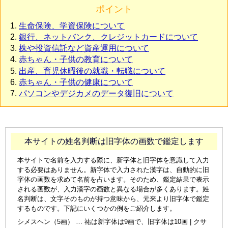
ポイント
生命保険、学資保険について
銀行、ネットバンク、クレジットカードについて
株や投資信託など資産運用について
赤ちゃん・子供の教育について
出産、育児休暇後の就職・転職について
赤ちゃん・子供の健康について
パソコンやデジカメのデータ復旧について
本サイトの姓名判断は旧字体の画数で鑑定します
本サイトで名前を入力する際に、新字体と旧字体を意識して入力
する必要はありません。新字体で入力された漢字は、自動的に旧
字体の画数を求めて名前を占います。そのため、鑑定結果で表示
される画数が、入力漢字の画数と異なる場合が多くあります。姓
名判断は、文字そのものが持つ意味から、元来より旧字体で鑑定
するものです。下記にいくつかの例をご紹介します。
シメスヘン（5画） … 祐は新字体は9画で、旧字体は10画 | クサ