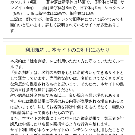
カンムリ（4画） … 蒼や夢は新字体は13画で、旧字体は14画 | サ
ンズイ（4画） … 油は新字体は8画で、旧字体は9画 | ショクヘン
（9画） … 飯は新字体は12画で、旧字体は13画
上記は一例ですが、検索エンジンで旧字体について調べてみても
面白いと思います。詳しく説明されているサイトが多数ありま
す。
利用規約 … 本サイトのご利用にあたり
本規約は「姓名判断」をご利用いただく方に守っていただくルー
ルです。
「姓名判断」は、名前の画数をもとに名前占いができるサイトと
して運営しています。専門的な占いは、名前だけでなくさまざま
な角度から鑑定されるものと思います。そのため、本サイトの鑑
定結果は参考程度にお読みください。
占い結果は姓名判断である以上、良い場合も悪い場合もありま
す。中には鑑定結果に不満のある内容が表示される場合もあると
は思いますが、決してお名前を誹謗中傷するものでなく、画数の
自動計算によって得られたものです。
また、本サイトの検索によって得られた鑑定結果で、第三者を誹
謗又は中傷したり名誉を棄損するような行為を禁じます。
サイト利用者が本ウェブサイトのコンテンンツを利用したことで