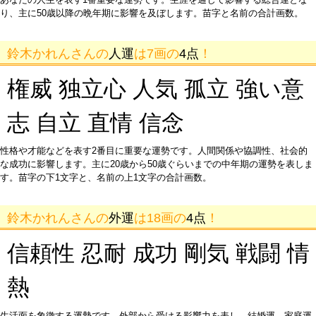
り、主に50歳以降の晩年期に影響を及ぼします。苗字と名前の合計画数。
鈴木かれんさんの
人運
は7画の
4点
！
権威 独立心 人気 孤立 強い意
志 自立 直情 信念
性格や才能などを表す2番目に重要な運勢です。人間関係や協調性、社会的
な成功に影響します。主に20歳から50歳ぐらいまでの中年期の運勢を表しま
す。苗字の下1文字と、名前の上1文字の合計画数。
鈴木かれんさんの
外運
は18画の
4点
！
信頼性 忍耐 成功 剛気 戦闘 情
熱
生活面を象徴する運勢です。外部から受ける影響力を表し、結婚運、家庭運