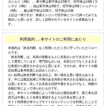
カンムリ（4画） … 蒼や夢は新字体は13画で、旧字体は14画 | サ
ンズイ（4画） … 油は新字体は8画で、旧字体は9画 | ショクヘン
（9画） … 飯は新字体は12画で、旧字体は13画
上記は一例ですが、検索エンジンで旧字体について調べてみても
面白いと思います。詳しく説明されているサイトが多数ありま
す。
利用規約 … 本サイトのご利用にあたり
本規約は「姓名判断」をご利用いただく方に守っていただくルー
ルです。
「姓名判断」は、名前の画数をもとに名前占いができるサイトと
して運営しています。専門的な占いは、名前だけでなくさまざま
な角度から鑑定されるものと思います。そのため、本サイトの鑑
定結果は参考程度にお読みください。
占い結果は姓名判断である以上、良い場合も悪い場合もありま
す。中には鑑定結果に不満のある内容が表示される場合もあると
は思いますが、決してお名前を誹謗中傷するものでなく、画数の
自動計算によって得られたものです。
また、本サイトの検索によって得られた鑑定結果で、第三者を誹
謗又は中傷したり名誉を棄損するような行為を禁じます。
サイト利用者が本ウェブサイトのコンテンンツを利用したことで