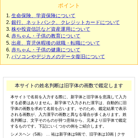
ポイント
生命保険、学資保険について
銀行、ネットバンク、クレジットカードについて
株や投資信託など資産運用について
赤ちゃん・子供の教育について
出産、育児休暇後の就職・転職について
赤ちゃん・子供の健康について
パソコンやデジカメのデータ復旧について
本サイトの姓名判断は旧字体の画数で鑑定します
本サイトで名前を入力する際に、新字体と旧字体を意識して入力
する必要はありません。新字体で入力された漢字は、自動的に旧
字体の画数を求めて名前を占います。そのため、鑑定結果で表示
される画数が、入力漢字の画数と異なる場合が多くあります。姓
名判断は、文字そのものが持つ意味から、元来より旧字体で鑑定
するものです。下記にいくつかの例をご紹介します。
シメスヘン（5画） … 祐は新字体は9画で、旧字体は10画 | クサ