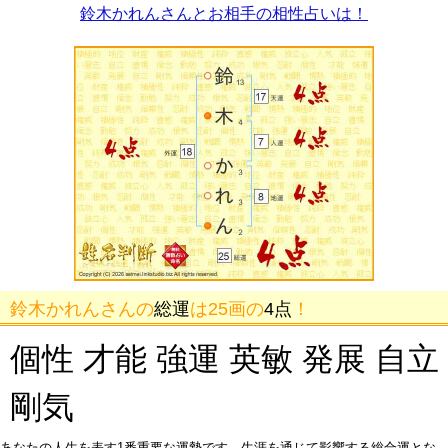
鈴木かれんさんとお相手の相性占いは！
鈴木かれんさんの
総運
は25画の
4点
！
個性 才能 強運 英敏 発展 自立
剛気
あなたの人生を表す1番重要な運勢です。生涯を通じて影響する総合運とな