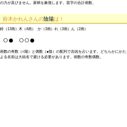
の力が及びません。家柄を象徴します。苗字の合計画数。
鈴木かれんさんの
陰陽
は！
鈴（13画）木（4画） か（3画）れ（3画）ん（2画）
○● ○○●
画数の奇数（○陽）と偶数（●陰）の配列で吉凶を占います。どちらかにかた
よる名前は大凶名で避ける必要があります。画数の奇数偶数。