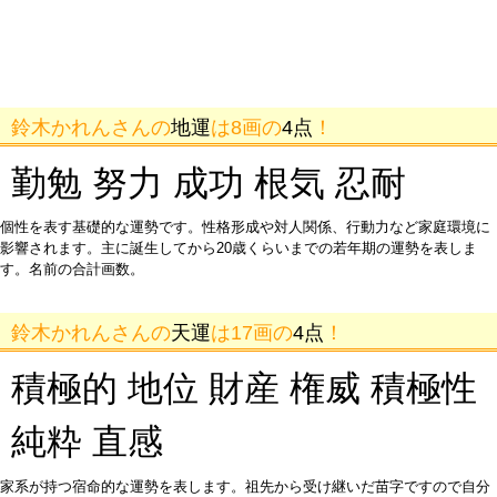
鈴木かれんさんの
地運
は8画の
4点
！
勤勉 努力 成功 根気 忍耐
個性を表す基礎的な運勢です。性格形成や対人関係、行動力など家庭環境に
影響されます。主に誕生してから20歳くらいまでの若年期の運勢を表しま
す。名前の合計画数。
鈴木かれんさんの
天運
は17画の
4点
！
積極的 地位 財産 権威 積極性
純粋 直感
家系が持つ宿命的な運勢を表します。祖先から受け継いだ苗字ですので自分