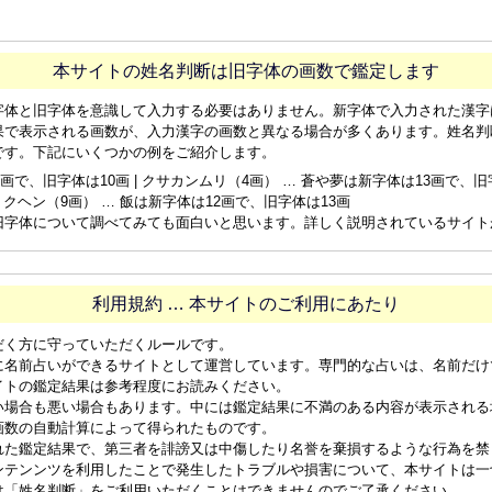
本サイトの姓名判断は旧字体の画数で鑑定します
字体と旧字体を意識して入力する必要はありません。新字体で入力された漢字
果で表示される画数が、入力漢字の画数と異なる場合が多くあります。姓名判
です。下記にいくつかの例をご紹介します。
画で、旧字体は10画 | クサカンムリ（4画） … 蒼や夢は新字体は13画で、旧字体
ョクヘン（9画） … 飯は新字体は12画で、旧字体は13画
旧字体について調べてみても面白いと思います。詳しく説明されているサイト
利用規約 … 本サイトのご利用にあたり
だく方に守っていただくルールです。
に名前占いができるサイトとして運営しています。専門的な占いは、名前だけ
イトの鑑定結果は参考程度にお読みください。
い場合も悪い場合もあります。中には鑑定結果に不満のある内容が表示される
画数の自動計算によって得られたものです。
れた鑑定結果で、第三者を誹謗又は中傷したり名誉を棄損するような行為を禁
ンテンンツを利用したことで発生したトラブルや損害について、本サイトは一
は「姓名判断」をご利用いただくことはできませんのでご了承ください。