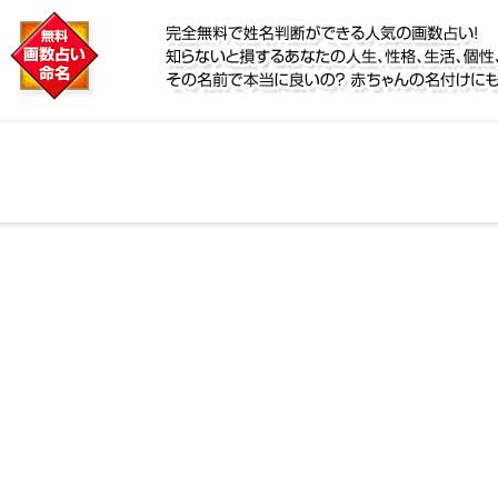
に
定！名前が持つ運勢から無料で姓名判断ができる人気の
性、宿命をズバッと的中！