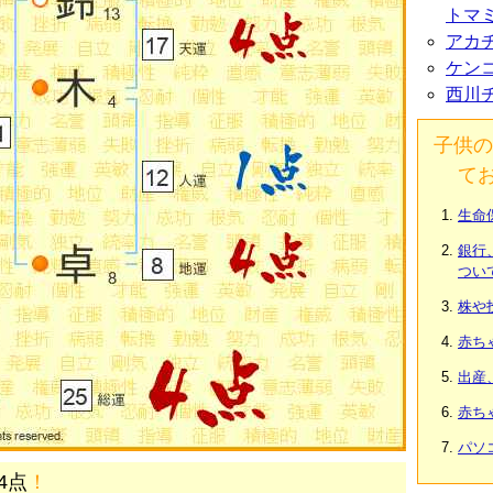
トマ
アカ
ケン
西川
子供の
て
生命
銀行
つい
株や
赤ち
出産
赤ち
パソ
4点
！