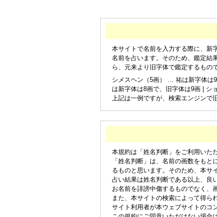
本サイトで名前を入力する際に、新
名前を占います。そのため、鑑定結
ら、元来より旧字体で鑑定するもの
シメスヘン（5画） … 祐は新字体は9
は新字体は8画で、旧字体は9画 | シ
上記は一例ですが、検索エンジンで
本規約は「姓名判断」をご利用いた
「姓名判断」は、名前の画数をもと
るものと思います。そのため、本サ
占い結果は姓名判断である以上、良
お名前を誹謗中傷するものでなく、
また、本サイトの検索によって得ら
サイト利用者が本ウェブサイトのコ
この規約にご同意いただけない場合