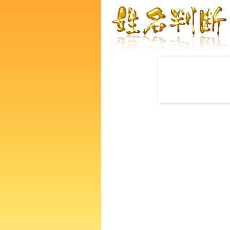
赤ちゃんの名づけ命名
鈴木卓さんの運勢をズバリ鑑
なたの人生、性格、生活、個