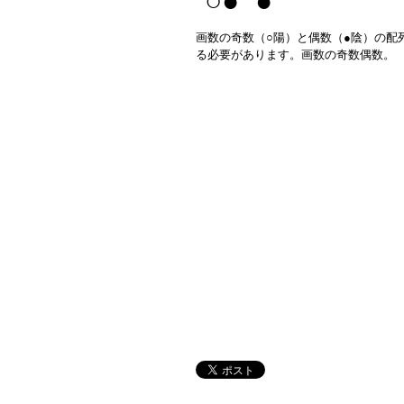
○● ●
画数の奇数（○陽）と偶数（●陰）の配
る必要があります。画数の奇数偶数。