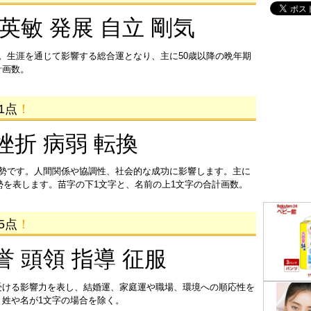
 英敏 発展 自立 剛気
。生涯を通じて影響する総合運となり、主に50歳以降の晩年期
計画数。
1点
！
挫折 病弱 転換
運勢です。人間関係や協調性、社会的な成功に影響します。主に
運勢を表します。苗字の下1文字と、名前の上1文字の合計画数。
5点
！
誉 頭領 指導 征服
受ける影響力を表し、結婚運、家庭運や職場、環境への順応性を
姓や名が1文字の場合を除く。