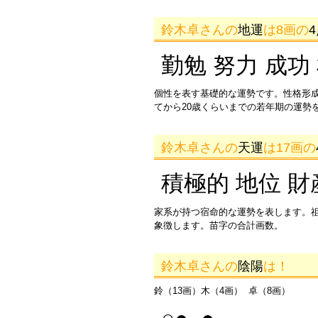
鈴木卓さんの
地運
は8画の
勤勉 努力 成功
個性を表す基礎的な運勢です。性格形
てから20歳くらいまでの若年期の運勢
鈴木卓さんの
天運
は17画の
積極的 地位 財
家系が持つ宿命的な運勢を表します。
象徴します。苗字の合計画数。
鈴木卓さんの
陰陽
は！
鈴（13画）木（4画） 卓（8画）