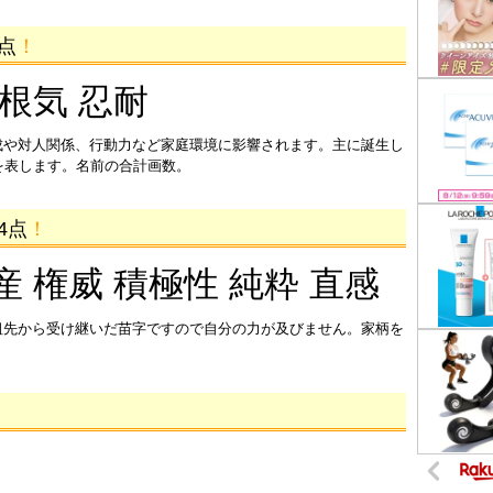
4点
！
 根気 忍耐
成や対人関係、行動力など家庭環境に影響されます。主に誕生し
を表します。名前の合計画数。
4点
！
産 権威 積極性 純粋 直感
祖先から受け継いだ苗字ですので自分の力が及びません。家柄を