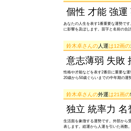
個性 才能 強運
あなたの人生を表す1番重要な運勢です
に影響を及ぼします。苗字と名前の合
鈴木卓さんの
人運
は12画の
意志薄弱 失敗 
性格や才能などを表す2番目に重要な
20歳から50歳ぐらいまでの中年期の
鈴木卓さんの
外運
は21画の
独立 統率力 名
生活面を象徴する運勢です。外部から
表します。総運から人運を引いた画数。