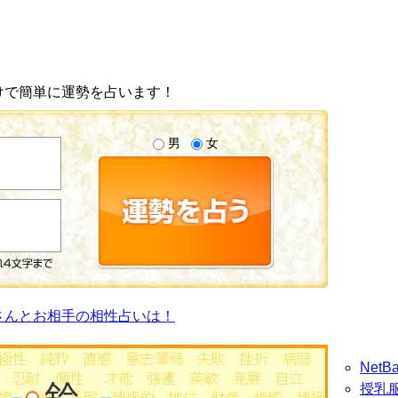
けで簡単に運勢を占います！
男
女
さんとお相手の相性占いは！
Net
授乳