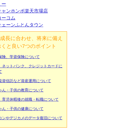
ミー
チャンホンポ楽天市場店
コーコム
チェーンふとんタウン
成長に合わせ、将来に備え
おくと良い7つのポイント
保険、学資保険について
、ネットバンク、クレジットカードに
て
投資信託など資産運用について
ゃん・子供の教育について
、育児休暇後の就職・転職について
ゃん・子供の健康について
コンやデジカメのデータ復旧について