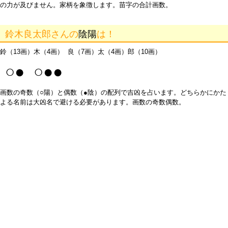
の力が及びません。家柄を象徴します。苗字の合計画数。
鈴木良太郎さんの
陰陽
は！
鈴（13画）木（4画） 良（7画）太（4画）郎（10画）
○● ○●●
画数の奇数（○陽）と偶数（●陰）の配列で吉凶を占います。どちらかにかた
よる名前は大凶名で避ける必要があります。画数の奇数偶数。