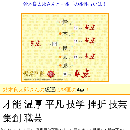
鈴木良太郎さんとお相手の相性占いは！
鈴木良太郎さんの
総運
は38画の
4点
！
才能 温厚 平凡 技学 挫折 技芸
集創 職芸
あなたの人生を表す1番重要な運勢です。生涯を通じて影響する総合運とな