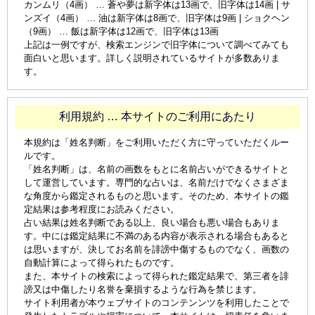
カンムリ（4画） … 蒼や夢は新字体は13画で、旧字体は14画 | サ
ンズイ（4画） … 油は新字体は8画で、旧字体は9画 | ショクヘン
（9画） … 飯は新字体は12画で、旧字体は13画
上記は一例ですが、検索エンジンで旧字体について調べてみても
面白いと思います。詳しく説明されているサイトが多数ありま
す。
利用規約 … 本サイトのご利用にあたり
本規約は「姓名判断」をご利用いただく方に守っていただくルー
ルです。
「姓名判断」は、名前の画数をもとに名前占いができるサイトと
して運営しています。専門的な占いは、名前だけでなくさまざま
な角度から鑑定されるものと思います。そのため、本サイトの鑑
定結果は参考程度にお読みください。
占い結果は姓名判断である以上、良い場合も悪い場合もありま
す。中には鑑定結果に不満のある内容が表示される場合もあると
は思いますが、決してお名前を誹謗中傷するものでなく、画数の
自動計算によって得られたものです。
また、本サイトの検索によって得られた鑑定結果で、第三者を誹
謗又は中傷したり名誉を棄損するような行為を禁じます。
サイト利用者が本ウェブサイトのコンテンンツを利用したことで