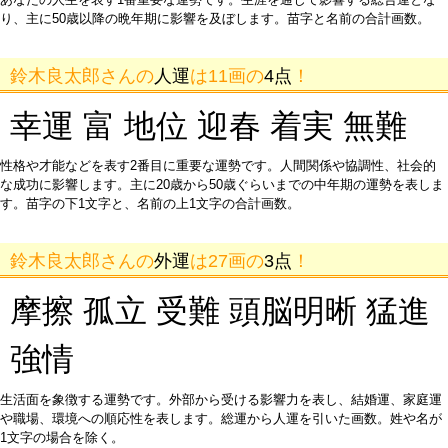
り、主に50歳以降の晩年期に影響を及ぼします。苗字と名前の合計画数。
鈴木良太郎さんの
人運
は11画の
4点
！
幸運 富 地位 迎春 着実 無難
性格や才能などを表す2番目に重要な運勢です。人間関係や協調性、社会的
な成功に影響します。主に20歳から50歳ぐらいまでの中年期の運勢を表しま
す。苗字の下1文字と、名前の上1文字の合計画数。
鈴木良太郎さんの
外運
は27画の
3点
！
摩擦 孤立 受難 頭脳明晰 猛進
強情
生活面を象徴する運勢です。外部から受ける影響力を表し、結婚運、家庭運
や職場、環境への順応性を表します。総運から人運を引いた画数。姓や名が
1文字の場合を除く。