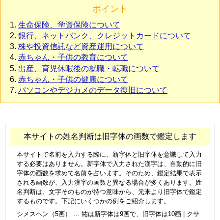
ポイント
生命保険、学資保険について
銀行、ネットバンク、クレジットカードについて
株や投資信託など資産運用について
赤ちゃん・子供の教育について
出産、育児休暇後の就職・転職について
赤ちゃん・子供の健康について
パソコンやデジカメのデータ復旧について
本サイトの姓名判断は旧字体の画数で鑑定します
本サイトで名前を入力する際に、新字体と旧字体を意識して入力
する必要はありません。新字体で入力された漢字は、自動的に旧
字体の画数を求めて名前を占います。そのため、鑑定結果で表示
される画数が、入力漢字の画数と異なる場合が多くあります。姓
名判断は、文字そのものが持つ意味から、元来より旧字体で鑑定
するものです。下記にいくつかの例をご紹介します。
シメスヘン（5画） … 祐は新字体は9画で、旧字体は10画 | クサ