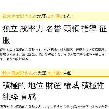
鈴木良太郎さんの
地運
は21画の
5点
！
独立 統率力 名誉 頭領 指導 征
服
個性を表す基礎的な運勢です。性格形成や対人関係、行動力など家庭環境に
影響されます。主に誕生してから20歳くらいまでの若年期の運勢を表しま
す。名前の合計画数。
鈴木良太郎さんの
天運
は17画の
4点
！
積極的 地位 財産 権威 積極性
純粋 直感
家系が持つ宿命的な運勢を表します。祖先から受け継いだ苗字ですので自分