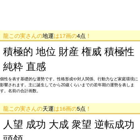
龍この実さんの
地運
は17画の
4点
！
積極的 地位 財産 権威 積極性
純粋 直感
個性を表す基礎的な運勢です。性格形成や対人関係、行動力など家庭環境に
影響されます。主に誕生してから20歳くらいまでの若年期の運勢を表しま
す。名前の合計画数。
龍この実さんの
天運
は16画の
5点
！
人望 成功 大成 衆望 逆転成功
頭領