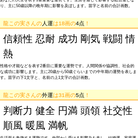
り、主に50歳以降の晩年期に影響を及ぼします。苗字と名前の合計画数。
龍この実さんの
人運
は18画の
4点
！
信頼性 忍耐 成功 剛気 戦闘 情
熱
性格や才能などを表す2番目に重要な運勢です。人間関係や協調性、社会的
な成功に影響します。主に20歳から50歳ぐらいまでの中年期の運勢を表しま
す。苗字の下1文字と、名前の上1文字の合計画数。
龍この実さんの
外運
は31画の
5点
！
判断力 健全 円満 頭領 社交性
順風 暖風 満帆
生活面を象徴する運勢です。外部から受ける影響力を表し、結婚運、家庭運