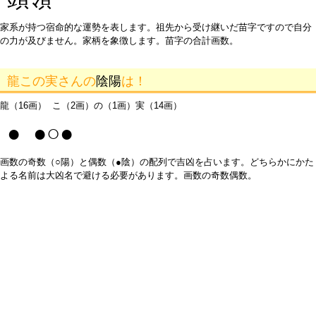
家系が持つ宿命的な運勢を表します。祖先から受け継いだ苗字ですので自分
の力が及びません。家柄を象徴します。苗字の合計画数。
龍この実さんの
陰陽
は！
龍（16画） こ（2画）の（1画）実（14画）
● ●○●
画数の奇数（○陽）と偶数（●陰）の配列で吉凶を占います。どちらかにかた
よる名前は大凶名で避ける必要があります。画数の奇数偶数。