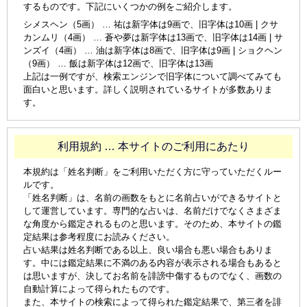
するものです。下記にいくつかの例をご紹介します。
シメスヘン（5画） … 祐は新字体は9画で、旧字体は10画 | クサ
カンムリ（4画） … 蒼や夢は新字体は13画で、旧字体は14画 | サ
ンズイ（4画） … 油は新字体は8画で、旧字体は9画 | ショクヘン
（9画） … 飯は新字体は12画で、旧字体は13画
上記は一例ですが、検索エンジンで旧字体について調べてみても
面白いと思います。詳しく説明されているサイトが多数ありま
す。
利用規約 … 本サイトのご利用にあたり
本規約は「姓名判断」をご利用いただく方に守っていただくルー
ルです。
「姓名判断」は、名前の画数をもとに名前占いができるサイトと
して運営しています。専門的な占いは、名前だけでなくさまざま
な角度から鑑定されるものと思います。そのため、本サイトの鑑
定結果は参考程度にお読みください。
占い結果は姓名判断である以上、良い場合も悪い場合もありま
す。中には鑑定結果に不満のある内容が表示される場合もあると
は思いますが、決してお名前を誹謗中傷するものでなく、画数の
自動計算によって得られたものです。
また、本サイトの検索によって得られた鑑定結果で、第三者を誹