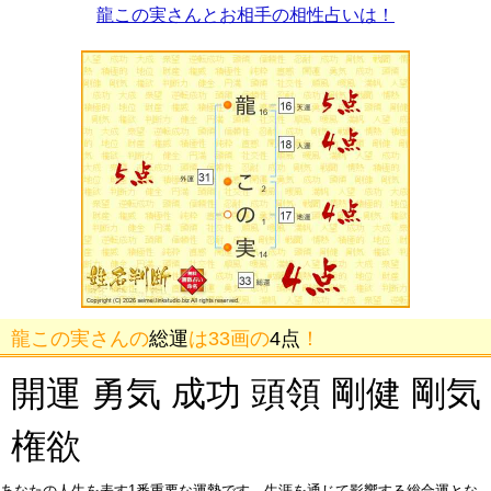
龍この実さんとお相手の相性占いは！
龍この実さんの
総運
は33画の
4点
！
開運 勇気 成功 頭領 剛健 剛気
権欲
あなたの人生を表す1番重要な運勢です。生涯を通じて影響する総合運とな