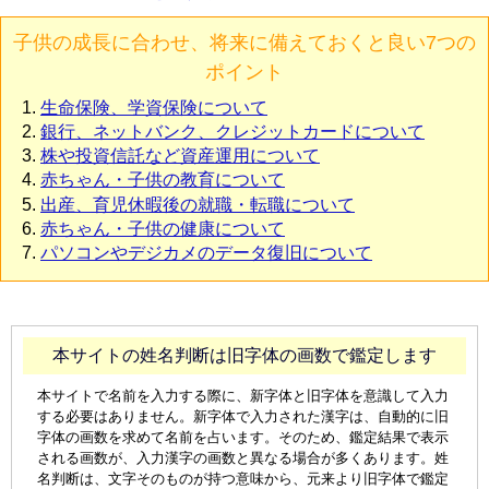
子供の成長に合わせ、将来に備えておくと良い7つの
ポイント
生命保険、学資保険について
銀行、ネットバンク、クレジットカードについて
株や投資信託など資産運用について
赤ちゃん・子供の教育について
出産、育児休暇後の就職・転職について
赤ちゃん・子供の健康について
パソコンやデジカメのデータ復旧について
本サイトの姓名判断は旧字体の画数で鑑定します
本サイトで名前を入力する際に、新字体と旧字体を意識して入力
する必要はありません。新字体で入力された漢字は、自動的に旧
字体の画数を求めて名前を占います。そのため、鑑定結果で表示
される画数が、入力漢字の画数と異なる場合が多くあります。姓
名判断は、文字そのものが持つ意味から、元来より旧字体で鑑定