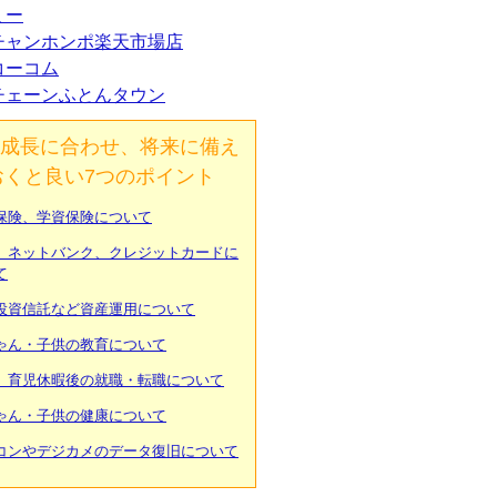
ミー
チャンホンポ楽天市場店
コーコム
チェーンふとんタウン
成長に合わせ、将来に備え
おくと良い7つのポイント
保険、学資保険について
、ネットバンク、クレジットカードに
て
投資信託など資産運用について
ゃん・子供の教育について
、育児休暇後の就職・転職について
ゃん・子供の健康について
コンやデジカメのデータ復旧について