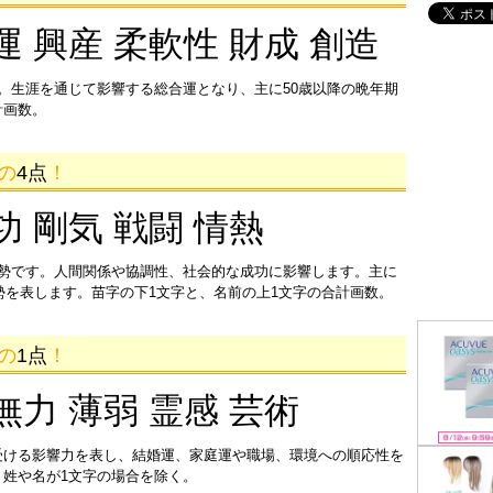
運 興産 柔軟性 財成 創造
。生涯を通じて影響する総合運となり、主に50歳以降の晩年期
計画数。
画の
4点
！
功 剛気 戦闘 情熱
運勢です。人間関係や協調性、社会的な成功に影響します。主に
運勢を表します。苗字の下1文字と、名前の上1文字の合計画数。
画の
1点
！
無力 薄弱 霊感 芸術
受ける影響力を表し、結婚運、家庭運や職場、環境への順応性を
姓や名が1文字の場合を除く。