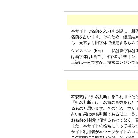
本サイトで名前を入力する際に、新
名前を占います。そのため、鑑定結
ら、元来より旧字体で鑑定するもの
シメスヘン（5画） … 祐は新字体は9
は新字体は8画で、旧字体は9画 | シ
上記は一例ですが、検索エンジンで
本規約は「姓名判断」をご利用いた
「姓名判断」は、名前の画数をもと
るものと思います。そのため、本サ
占い結果は姓名判断である以上、良
お名前を誹謗中傷するものでなく、
また、本サイトの検索によって得ら
サイト利用者が本ウェブサイトのコ
この規約にご同意いただけない場合