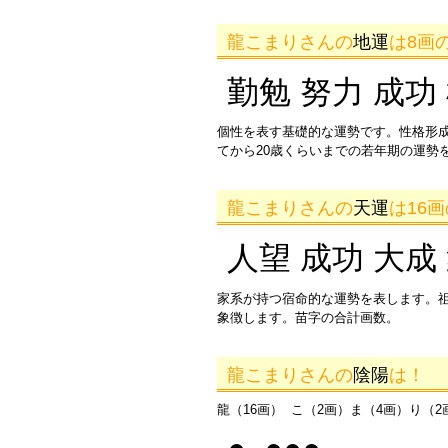
龍こまりさんの
地運
は8画
勤勉 努力 成功
個性を表す基礎的な運勢です。性格形
てから20歳くらいまでの若年期の運勢
龍こまりさんの
天運
は16
人望 成功 大成
家系が持つ宿命的な運勢を表します。
象徴します。苗字の合計画数。
龍こまりさんの
陰陽
は！
龍（16画） こ（2画）ま（4画）り（2