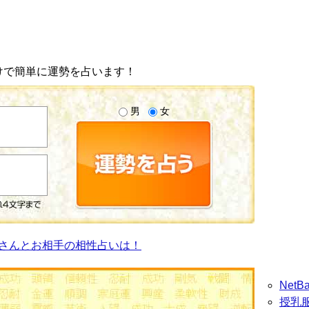
けで簡単に運勢を占います！
男
女
さんとお相手の相性占いは！
Net
授乳