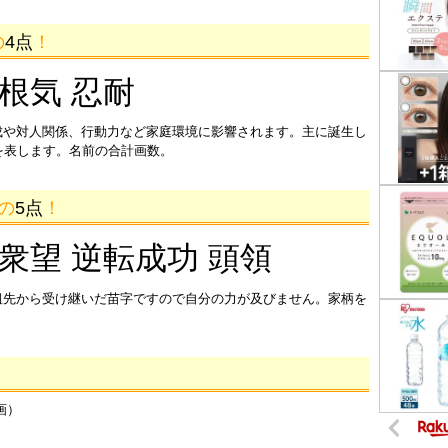
の
4点
！
 根気 忍耐
成や対人関係、行動力など家庭環境に影響されます。主に誕生し
を表します。名前の合計画数。
画の
5点
！
 衆望 逆転成功 頭領
祖先から受け継いだ苗字ですので自分の力が及びません。家柄を
画）