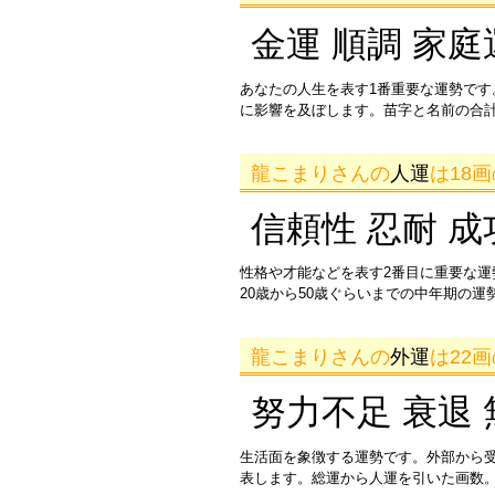
金運 順調 家庭
あなたの人生を表す1番重要な運勢です
に影響を及ぼします。苗字と名前の合
龍こまりさんの
人運
は18
信頼性 忍耐 成
性格や才能などを表す2番目に重要な
20歳から50歳ぐらいまでの中年期の
龍こまりさんの
外運
は22
努力不足 衰退 
生活面を象徴する運勢です。外部から
表します。総運から人運を引いた画数。