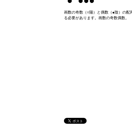
● ●●●
画数の奇数（○陽）と偶数（●陰）の配
る必要があります。画数の奇数偶数。