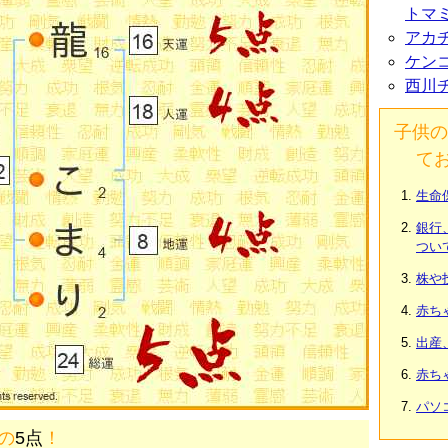
トマ
アカ
ケン
西川
子供の
て
生命
銀行
つい
株や
赤ち
出産
赤ち
パソ
画の
5点
！