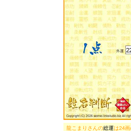
龍こまりさんの
総運
は24