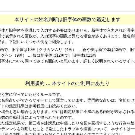
本サイトの姓名判断は旧字体の画数で鑑定します
字体と旧字体を意識して入力する必要はありません。新字体で入力された漢字
果で表示される画数が、入力漢字の画数と異なる場合が多くあります。姓名判
です。下記にいくつかの例をご紹介します。
画で、旧字体は10画 | クサカンムリ（4画） … 蒼や夢は新字体は13画で、旧字体
ョクヘン（9画） … 飯は新字体は12画で、旧字体は13画
旧字体について調べてみても面白いと思います。詳しく説明されているサイト
利用規約 … 本サイトのご利用にあたり
だく方に守っていただくルールです。
に名前占いができるサイトとして運営しています。専門的な占いは、名前だけ
イトの鑑定結果は参考程度にお読みください。
い場合も悪い場合もあります。中には鑑定結果に不満のある内容が表示される
画数の自動計算によって得られたものです。
れた鑑定結果で、第三者を誹謗又は中傷したり名誉を棄損するような行為を禁
ンテンンツを利用したことで発生したトラブルや損害について、本サイトは一
は「姓名判断」をご利用いただくことはできませんのでご了承ください。