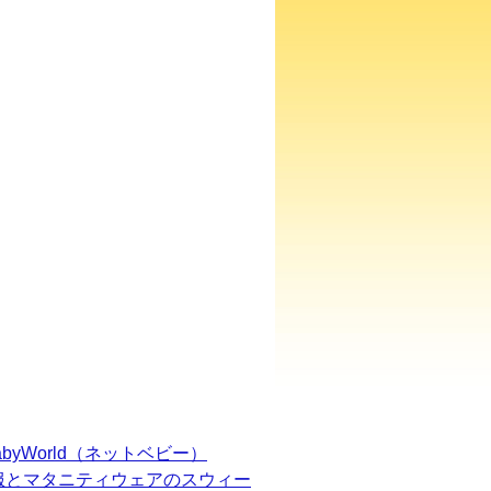
BabyWorld（ネットベビー）
服とマタニティウェアのスウィー