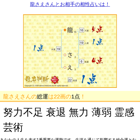
龍さえさんとお相手の相性占いは！
龍さえさんの
総運
は22画の
1点
！
努力不足 衰退 無力 薄弱 霊感
芸術
あなたの人生を表す1番重要な運勢です。生涯を通じて影響する総合運とな