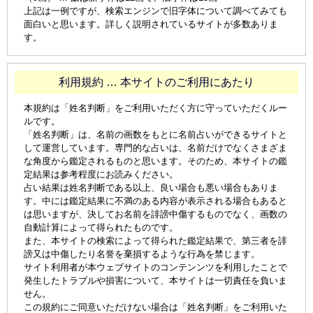
上記は一例ですが、検索エンジンで旧字体について調べてみても
面白いと思います。詳しく説明されているサイトが多数ありま
す。
利用規約 … 本サイトのご利用にあたり
本規約は「姓名判断」をご利用いただく方に守っていただくルー
ルです。
「姓名判断」は、名前の画数をもとに名前占いができるサイトと
して運営しています。専門的な占いは、名前だけでなくさまざま
な角度から鑑定されるものと思います。そのため、本サイトの鑑
定結果は参考程度にお読みください。
占い結果は姓名判断である以上、良い場合も悪い場合もありま
す。中には鑑定結果に不満のある内容が表示される場合もあると
は思いますが、決してお名前を誹謗中傷するものでなく、画数の
自動計算によって得られたものです。
また、本サイトの検索によって得られた鑑定結果で、第三者を誹
謗又は中傷したり名誉を棄損するような行為を禁じます。
サイト利用者が本ウェブサイトのコンテンンツを利用したことで
発生したトラブルや損害について、本サイトは一切責任を負いま
せん。
この規約にご同意いただけない場合は「姓名判断」をご利用いた