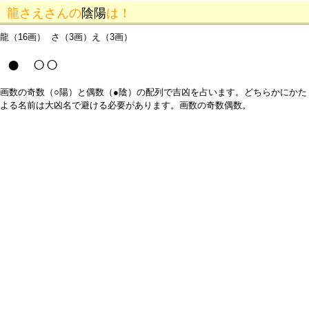
龍さえさんの
陰陽
は！
龍（16画） さ（3画）え（3画）
● ○○
画数の奇数（○陽）と偶数（●陰）の配列で吉凶を占います。どちらかにかた
よる名前は大凶名で避ける必要があります。画数の奇数偶数。