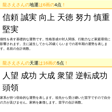
龍さえさんの
地運
は6画の
4点
！
信頼 誠実 向上 天徳 努力 慎重
堅実
個性を表す基礎的な運勢です。性格形成や対人関係、行動力など家庭環境に
影響されます。主に誕生してから20歳くらいまでの若年期の運勢を表しま
す。名前の合計画数。
龍さえさんの
天運
は16画の
5点
！
人望 成功 大成 衆望 逆転成功
頭領
家系が持つ宿命的な運勢を表します。祖先から受け継いだ苗字ですので自分
の力が及びません。家柄を象徴します。苗字の合計画数。