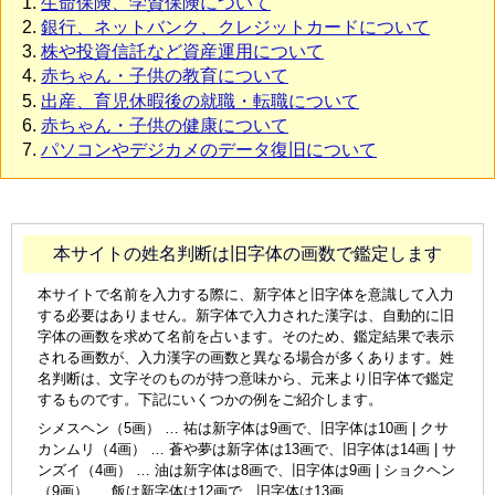
生命保険、学資保険について
銀行、ネットバンク、クレジットカードについて
株や投資信託など資産運用について
赤ちゃん・子供の教育について
出産、育児休暇後の就職・転職について
赤ちゃん・子供の健康について
パソコンやデジカメのデータ復旧について
本サイトの姓名判断は旧字体の画数で鑑定します
本サイトで名前を入力する際に、新字体と旧字体を意識して入力
する必要はありません。新字体で入力された漢字は、自動的に旧
字体の画数を求めて名前を占います。そのため、鑑定結果で表示
される画数が、入力漢字の画数と異なる場合が多くあります。姓
名判断は、文字そのものが持つ意味から、元来より旧字体で鑑定
するものです。下記にいくつかの例をご紹介します。
シメスヘン（5画） … 祐は新字体は9画で、旧字体は10画 | クサ
カンムリ（4画） … 蒼や夢は新字体は13画で、旧字体は14画 | サ
ンズイ（4画） … 油は新字体は8画で、旧字体は9画 | ショクヘン
（9画） … 飯は新字体は12画で、旧字体は13画