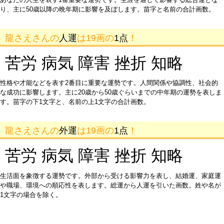
り、主に50歳以降の晩年期に影響を及ぼします。苗字と名前の合計画数。
龍さえさんの
人運
は19画の
1点
！
苦労 病気 障害 挫折 知略
性格や才能などを表す2番目に重要な運勢です。人間関係や協調性、社会的
な成功に影響します。主に20歳から50歳ぐらいまでの中年期の運勢を表しま
す。苗字の下1文字と、名前の上1文字の合計画数。
龍さえさんの
外運
は19画の
1点
！
苦労 病気 障害 挫折 知略
生活面を象徴する運勢です。外部から受ける影響力を表し、結婚運、家庭運
や職場、環境への順応性を表します。総運から人運を引いた画数。姓や名が
1文字の場合を除く。