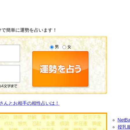
けで簡単に運勢を占います！
男
女
さんとお相手の相性占いは！
Net
授乳