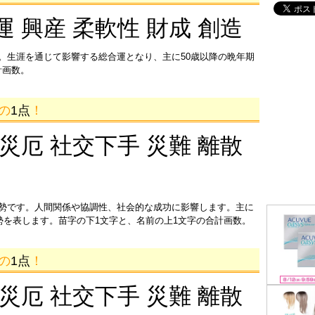
運 興産 柔軟性 財成 創造
。生涯を通じて影響する総合運となり、主に50歳以降の晩年期
計画数。
画の
1点
！
 災厄 社交下手 災難 離散
運勢です。人間関係や協調性、社会的な成功に影響します。主に
運勢を表します。苗字の下1文字と、名前の上1文字の合計画数。
画の
1点
！
 災厄 社交下手 災難 離散