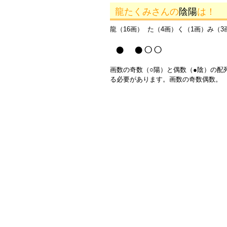
龍たくみさんの
陰陽
は！
龍（16画） た（4画）く（1画）み（3
● ●○○
画数の奇数（○陽）と偶数（●陰）の配
る必要があります。画数の奇数偶数。