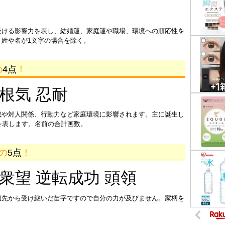
受ける影響力を表し、結婚運、家庭運や職場、環境への順応性を
姓や名が1文字の場合を除く。
の
4点
！
 根気 忍耐
成や対人関係、行動力など家庭環境に影響されます。主に誕生し
を表します。名前の合計画数。
画の
5点
！
 衆望 逆転成功 頭領
祖先から受け継いだ苗字ですので自分の力が及びません。家柄を