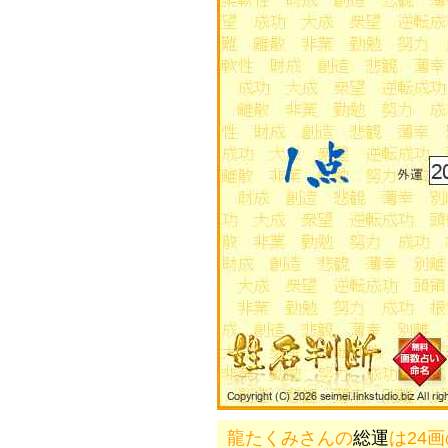
龍たくみさんの
総運
は24