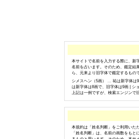
本サイトで名前を入力する際に、新
名前を占います。そのため、鑑定結
ら、元来より旧字体で鑑定するもの
シメスヘン（5画） … 祐は新字体は9
は新字体は8画で、旧字体は9画 | シ
上記は一例ですが、検索エンジンで
本規約は「姓名判断」をご利用いた
「姓名判断」は、名前の画数をもと
るものと思います。そのため、本サ