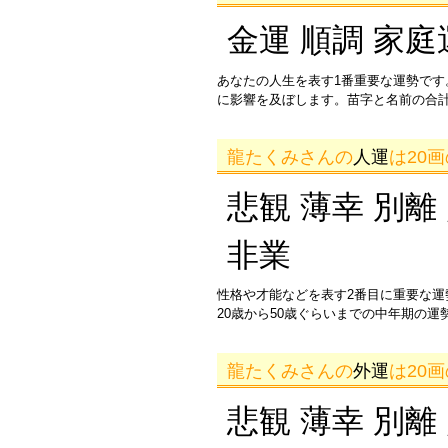
金運 順調 家庭
あなたの人生を表す1番重要な運勢です
に影響を及ぼします。苗字と名前の合
龍たくみさんの
人運
は20
悲観 薄幸 別離
非業
性格や才能などを表す2番目に重要な
20歳から50歳ぐらいまでの中年期の
龍たくみさんの
外運
は20
悲観 薄幸 別離