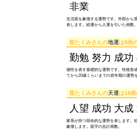
非業
生活面を象徴する運勢です。外部から
表します。総運から人運を引いた画数。
龍たくみさんの
地運
は8画
勤勉 努力 成功
個性を表す基礎的な運勢です。性格形
てから20歳くらいまでの若年期の運勢
龍たくみさんの
天運
は16
人望 成功 大成
家系が持つ宿命的な運勢を表します。
象徴します。苗字の合計画数。