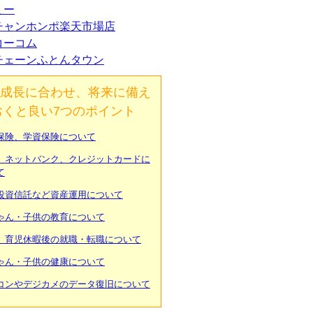
ミー
チャンホンポ楽天市場店
コーコム
チェーンふとんタウン
成長に合わせ、将来に備え
おくと良い7つのポイント
保険、学資保険について
、ネットバンク、クレジットカードに
て
投資信託など資産運用について
ゃん・子供の教育について
、育児休暇後の就職・転職について
ゃん・子供の健康について
コンやデジカメのデータ復旧について