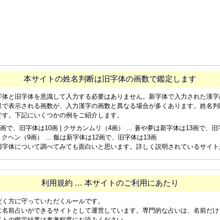
本サイトの姓名判断は旧字体の画数で鑑定します
字体と旧字体を意識して入力する必要はありません。新字体で入力された漢字
果で表示される画数が、入力漢字の画数と異なる場合が多くあります。姓名判
です。下記にいくつかの例をご紹介します。
画で、旧字体は10画 | クサカンムリ（4画） … 蒼や夢は新字体は13画で、旧字体
ョクヘン（9画） … 飯は新字体は12画で、旧字体は13画
旧字体について調べてみても面白いと思います。詳しく説明されているサイト
利用規約 … 本サイトのご利用にあたり
だく方に守っていただくルールです。
に名前占いができるサイトとして運営しています。専門的な占いは、名前だけ
イトの鑑定結果は参考程度にお読みください。