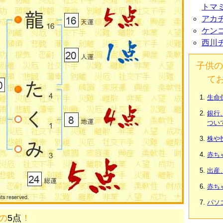
トマ
アカ
ケン
西川
子供の
て
生命
銀行
つい
株や
赤ち
出産
赤ち
パソ
画の
5点
！