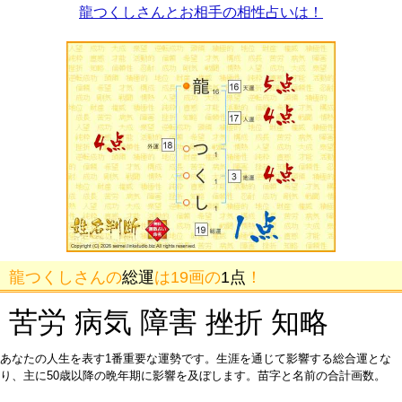
龍つくしさんとお相手の相性占いは！
龍つくしさんの
総運
は19画の
1点
！
苦労 病気 障害 挫折 知略
あなたの人生を表す1番重要な運勢です。生涯を通じて影響する総合運とな
り、主に50歳以降の晩年期に影響を及ぼします。苗字と名前の合計画数。