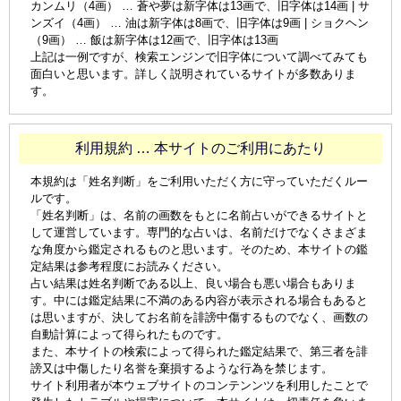
カンムリ（4画） … 蒼や夢は新字体は13画で、旧字体は14画 | サ
ンズイ（4画） … 油は新字体は8画で、旧字体は9画 | ショクヘン
（9画） … 飯は新字体は12画で、旧字体は13画
上記は一例ですが、検索エンジンで旧字体について調べてみても
面白いと思います。詳しく説明されているサイトが多数ありま
す。
利用規約 … 本サイトのご利用にあたり
本規約は「姓名判断」をご利用いただく方に守っていただくルー
ルです。
「姓名判断」は、名前の画数をもとに名前占いができるサイトと
して運営しています。専門的な占いは、名前だけでなくさまざま
な角度から鑑定されるものと思います。そのため、本サイトの鑑
定結果は参考程度にお読みください。
占い結果は姓名判断である以上、良い場合も悪い場合もありま
す。中には鑑定結果に不満のある内容が表示される場合もあると
は思いますが、決してお名前を誹謗中傷するものでなく、画数の
自動計算によって得られたものです。
また、本サイトの検索によって得られた鑑定結果で、第三者を誹
謗又は中傷したり名誉を棄損するような行為を禁じます。
サイト利用者が本ウェブサイトのコンテンンツを利用したことで