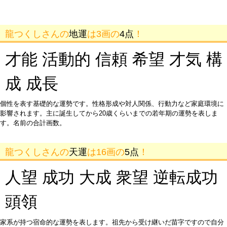
龍つくしさんの
地運
は3画の
4点
！
才能 活動的 信頼 希望 才気 構
成 成長
個性を表す基礎的な運勢です。性格形成や対人関係、行動力など家庭環境に
影響されます。主に誕生してから20歳くらいまでの若年期の運勢を表しま
す。名前の合計画数。
龍つくしさんの
天運
は16画の
5点
！
人望 成功 大成 衆望 逆転成功
頭領
家系が持つ宿命的な運勢を表します。祖先から受け継いだ苗字ですので自分