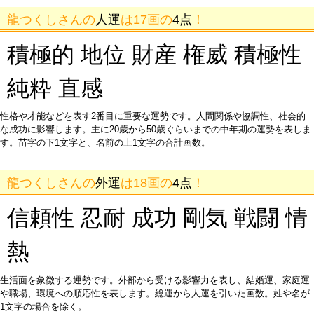
龍つくしさんの
人運
は17画の
4点
！
積極的 地位 財産 権威 積極性
純粋 直感
性格や才能などを表す2番目に重要な運勢です。人間関係や協調性、社会的
な成功に影響します。主に20歳から50歳ぐらいまでの中年期の運勢を表しま
す。苗字の下1文字と、名前の上1文字の合計画数。
龍つくしさんの
外運
は18画の
4点
！
信頼性 忍耐 成功 剛気 戦闘 情
熱
生活面を象徴する運勢です。外部から受ける影響力を表し、結婚運、家庭運
や職場、環境への順応性を表します。総運から人運を引いた画数。姓や名が
1文字の場合を除く。