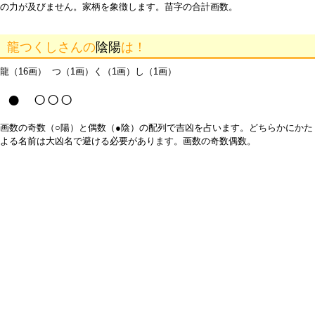
の力が及びません。家柄を象徴します。苗字の合計画数。
龍つくしさんの
陰陽
は！
龍（16画） つ（1画）く（1画）し（1画）
● ○○○
画数の奇数（○陽）と偶数（●陰）の配列で吉凶を占います。どちらかにかた
よる名前は大凶名で避ける必要があります。画数の奇数偶数。