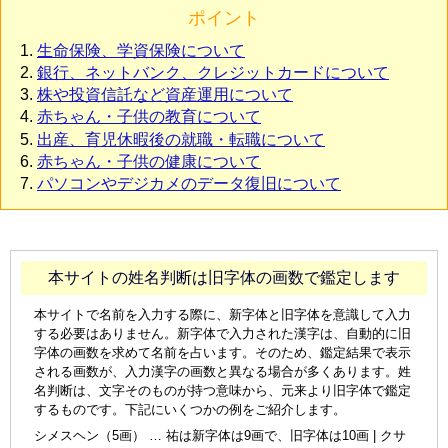
ポイント
生命保険、学資保険について
銀行、ネットバンク、クレジットカードについて
株や投資信託など資産運用について
赤ちゃん・子供の教育について
出産、育児休暇後の就職・転職について
赤ちゃん・子供の健康について
パソコンやデジカメのデータ復旧について
本サイトの姓名判断は旧字体の画数で鑑定します
本サイトで名前を入力する際に、新字体と旧字体を意識して入力
する必要はありません。新字体で入力された漢字は、自動的に旧
字体の画数を求めて名前を占います。そのため、鑑定結果で表示
される画数が、入力漢字の画数と異なる場合が多くあります。姓
名判断は、文字そのものが持つ意味から、元来より旧字体で鑑定
するものです。下記にいくつかの例をご紹介します。
シメスヘン（5画） … 祐は新字体は9画で、旧字体は10画 | クサ