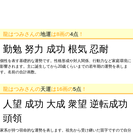
龍はつみさんの
地運
は8画の
4点
！
勤勉 努力 成功 根気 忍耐
個性を表す基礎的な運勢です。性格形成や対人関係、行動力など家庭環境に
影響されます。主に誕生してから20歳くらいまでの若年期の運勢を表しま
す。名前の合計画数。
龍はつみさんの
天運
は16画の
5点
！
人望 成功 大成 衆望 逆転成功
頭領
家系が持つ宿命的な運勢を表します。祖先から受け継いだ苗字ですので自分