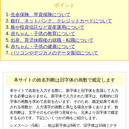
ポイント
生命保険、学資保険について
銀行、ネットバンク、クレジットカードについて
株や投資信託など資産運用について
赤ちゃん・子供の教育について
出産、育児休暇後の就職・転職について
赤ちゃん・子供の健康について
パソコンやデジカメのデータ復旧について
本サイトの姓名判断は旧字体の画数で鑑定します
本サイトで名前を入力する際に、新字体と旧字体を意識して入力
する必要はありません。新字体で入力された漢字は、自動的に旧
字体の画数を求めて名前を占います。そのため、鑑定結果で表示
される画数が、入力漢字の画数と異なる場合が多くあります。姓
名判断は、文字そのものが持つ意味から、元来より旧字体で鑑定
するものです。下記にいくつかの例をご紹介します。
シメスヘン（5画） … 祐は新字体は9画で、旧字体は10画 | クサ