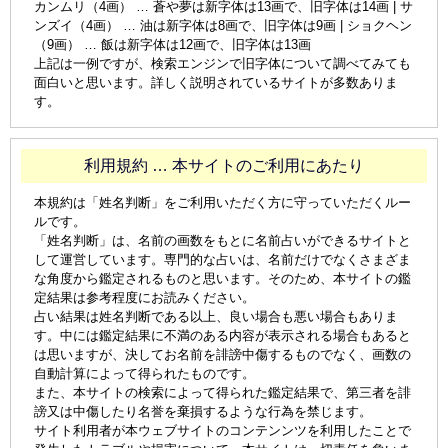
カンムリ（4画） … 蒼や夢は新字体は13画で、旧字体は14画 | サ
ンズイ（4画） … 油は新字体は8画で、旧字体は9画 | ショクヘン
（9画） … 飯は新字体は12画で、旧字体は13画
上記は一例ですが、検索エンジンで旧字体について調べてみても
面白いと思います。詳しく説明されているサイトが多数ありま
す。
利用規約 … 本サイトのご利用にあたり
本規約は「姓名判断」をご利用いただく方に守っていただくルー
ルです。
「姓名判断」は、名前の画数をもとに名前占いができるサイトと
して運営しています。専門的な占いは、名前だけでなくさまざま
な角度から鑑定されるものと思います。そのため、本サイトの鑑
定結果は参考程度にお読みください。
占い結果は姓名判断である以上、良い場合も悪い場合もありま
す。中には鑑定結果に不満のある内容が表示される場合もあると
は思いますが、決してお名前を誹謗中傷するものでなく、画数の
自動計算によって得られたものです。
また、本サイトの検索によって得られた鑑定結果で、第三者を誹
謗又は中傷したり名誉を棄損するような行為を禁じます。
サイト利用者が本ウェブサイトのコンテンンツを利用したことで