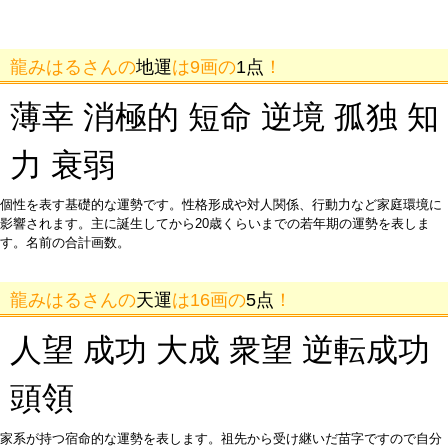
龍みはるさんの
地運
は9画の
1点
！
薄幸 消極的 短命 逆境 孤独 知
力 衰弱
個性を表す基礎的な運勢です。性格形成や対人関係、行動力など家庭環境に
影響されます。主に誕生してから20歳くらいまでの若年期の運勢を表しま
す。名前の合計画数。
龍みはるさんの
天運
は16画の
5点
！
人望 成功 大成 衆望 逆転成功
頭領
家系が持つ宿命的な運勢を表します。祖先から受け継いだ苗字ですので自分