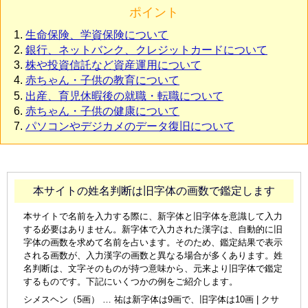
ポイント
生命保険、学資保険について
銀行、ネットバンク、クレジットカードについて
株や投資信託など資産運用について
赤ちゃん・子供の教育について
出産、育児休暇後の就職・転職について
赤ちゃん・子供の健康について
パソコンやデジカメのデータ復旧について
本サイトの姓名判断は旧字体の画数で鑑定します
本サイトで名前を入力する際に、新字体と旧字体を意識して入力
する必要はありません。新字体で入力された漢字は、自動的に旧
字体の画数を求めて名前を占います。そのため、鑑定結果で表示
される画数が、入力漢字の画数と異なる場合が多くあります。姓
名判断は、文字そのものが持つ意味から、元来より旧字体で鑑定
するものです。下記にいくつかの例をご紹介します。
シメスヘン（5画） … 祐は新字体は9画で、旧字体は10画 | クサ