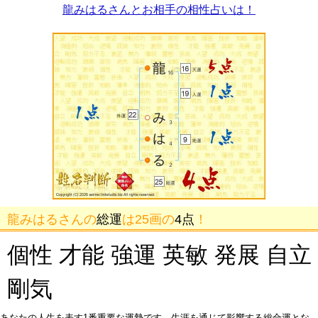
龍みはるさんとお相手の相性占いは！
龍みはるさんの
総運
は25画の
4点
！
個性 才能 強運 英敏 発展 自立
剛気
あなたの人生を表す1番重要な運勢です。生涯を通じて影響する総合運とな