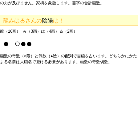
の力が及びません。家柄を象徴します。苗字の合計画数。
龍みはるさんの
陰陽
は！
龍（16画） み（3画）は（4画）る（2画）
● ○●●
画数の奇数（○陽）と偶数（●陰）の配列で吉凶を占います。どちらかにかた
よる名前は大凶名で避ける必要があります。画数の奇数偶数。