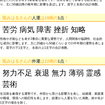
り、主に50歳以降の晩年期に影響を及ぼします。苗字と名前の合計画数。
龍みはるさんの
人運
は19画の
1点
！
苦労 病気 障害 挫折 知略
性格や才能などを表す2番目に重要な運勢です。人間関係や協調性、社会的
な成功に影響します。主に20歳から50歳ぐらいまでの中年期の運勢を表しま
す。苗字の下1文字と、名前の上1文字の合計画数。
龍みはるさんの
外運
は22画の
1点
！
努力不足 衰退 無力 薄弱 霊感
芸術
生活面を象徴する運勢です。外部から受ける影響力を表し、結婚運、家庭運
や職場、環境への順応性を表します。総運から人運を引いた画数。姓や名が
1文字の場合を除く。