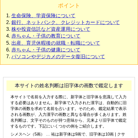
ポイント
生命保険、学資保険について
銀行、ネットバンク、クレジットカードについて
株や投資信託など資産運用について
赤ちゃん・子供の教育について
出産、育児休暇後の就職・転職について
赤ちゃん・子供の健康について
パソコンやデジカメのデータ復旧について
本サイトの姓名判断は旧字体の画数で鑑定します
本サイトで名前を入力する際に、新字体と旧字体を意識して入力
する必要はありません。新字体で入力された漢字は、自動的に旧
字体の画数を求めて名前を占います。そのため、鑑定結果で表示
される画数が、入力漢字の画数と異なる場合が多くあります。姓
名判断は、文字そのものが持つ意味から、元来より旧字体で鑑定
するものです。下記にいくつかの例をご紹介します。
シメスヘン（5画） … 祐は新字体は9画で、旧字体は10画 | クサ