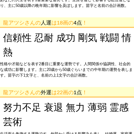
り、主に50歳以降の晩年期に影響を及ぼします。苗字と名前の合計画数。
龍アツシさんの
人運
は18画の
4点
！
信頼性 忍耐 成功 剛気 戦闘 情
熱
性格や才能などを表す2番目に重要な運勢です。人間関係や協調性、社会的
な成功に影響します。主に20歳から50歳ぐらいまでの中年期の運勢を表しま
す。苗字の下1文字と、名前の上1文字の合計画数。
龍アツシさんの
外運
は22画の
1点
！
努力不足 衰退 無力 薄弱 霊感
芸術
生活面を象徴する運勢です。外部から受ける影響力を表し、結婚運、家庭運