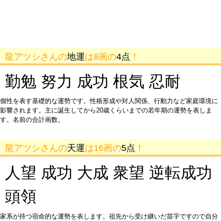
龍アツシさんの
地運
は8画の
4点
！
勤勉 努力 成功 根気 忍耐
個性を表す基礎的な運勢です。性格形成や対人関係、行動力など家庭環境に
影響されます。主に誕生してから20歳くらいまでの若年期の運勢を表しま
す。名前の合計画数。
龍アツシさんの
天運
は16画の
5点
！
人望 成功 大成 衆望 逆転成功
頭領
家系が持つ宿命的な運勢を表します。祖先から受け継いだ苗字ですので自分