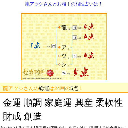
龍アツシさんとお相手の相性占いは！
龍アツシさんの
総運
は24画の
5点
！
金運 順調 家庭運 興産 柔軟性
財成 創造
あなたの人生を表す1番重要な運勢です。生涯を通じて影響する総合運とな