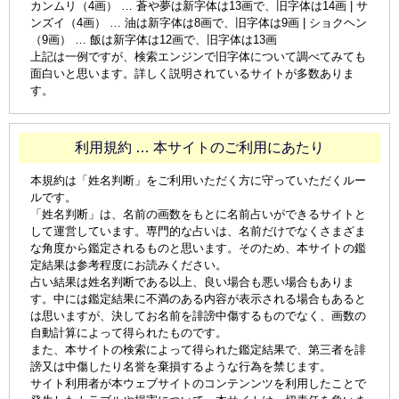
カンムリ（4画） … 蒼や夢は新字体は13画で、旧字体は14画 | サ
ンズイ（4画） … 油は新字体は8画で、旧字体は9画 | ショクヘン
（9画） … 飯は新字体は12画で、旧字体は13画
上記は一例ですが、検索エンジンで旧字体について調べてみても
面白いと思います。詳しく説明されているサイトが多数ありま
す。
利用規約 … 本サイトのご利用にあたり
本規約は「姓名判断」をご利用いただく方に守っていただくルー
ルです。
「姓名判断」は、名前の画数をもとに名前占いができるサイトと
して運営しています。専門的な占いは、名前だけでなくさまざま
な角度から鑑定されるものと思います。そのため、本サイトの鑑
定結果は参考程度にお読みください。
占い結果は姓名判断である以上、良い場合も悪い場合もありま
す。中には鑑定結果に不満のある内容が表示される場合もあると
は思いますが、決してお名前を誹謗中傷するものでなく、画数の
自動計算によって得られたものです。
また、本サイトの検索によって得られた鑑定結果で、第三者を誹
謗又は中傷したり名誉を棄損するような行為を禁じます。
サイト利用者が本ウェブサイトのコンテンンツを利用したことで