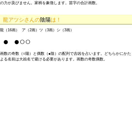
の力が及びません。家柄を象徴します。苗字の合計画数。
龍アツシさんの
陰陽
は！
龍（16画） ア（2画）ツ（3画）シ（3画）
● ●○○
画数の奇数（○陽）と偶数（●陰）の配列で吉凶を占います。どちらかにかた
よる名前は大凶名で避ける必要があります。画数の奇数偶数。