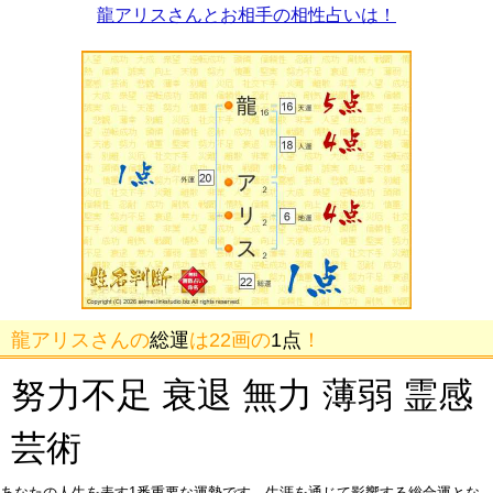
龍アリスさんとお相手の相性占いは！
龍アリスさんの
総運
は22画の
1点
！
努力不足 衰退 無力 薄弱 霊感
芸術
あなたの人生を表す1番重要な運勢です。生涯を通じて影響する総合運とな