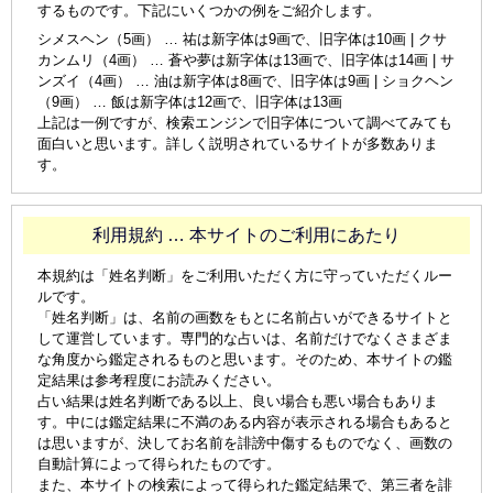
するものです。下記にいくつかの例をご紹介します。
シメスヘン（5画） … 祐は新字体は9画で、旧字体は10画 | クサ
カンムリ（4画） … 蒼や夢は新字体は13画で、旧字体は14画 | サ
ンズイ（4画） … 油は新字体は8画で、旧字体は9画 | ショクヘン
（9画） … 飯は新字体は12画で、旧字体は13画
上記は一例ですが、検索エンジンで旧字体について調べてみても
面白いと思います。詳しく説明されているサイトが多数ありま
す。
利用規約 … 本サイトのご利用にあたり
本規約は「姓名判断」をご利用いただく方に守っていただくルー
ルです。
「姓名判断」は、名前の画数をもとに名前占いができるサイトと
して運営しています。専門的な占いは、名前だけでなくさまざま
な角度から鑑定されるものと思います。そのため、本サイトの鑑
定結果は参考程度にお読みください。
占い結果は姓名判断である以上、良い場合も悪い場合もありま
す。中には鑑定結果に不満のある内容が表示される場合もあると
は思いますが、決してお名前を誹謗中傷するものでなく、画数の
自動計算によって得られたものです。
また、本サイトの検索によって得られた鑑定結果で、第三者を誹