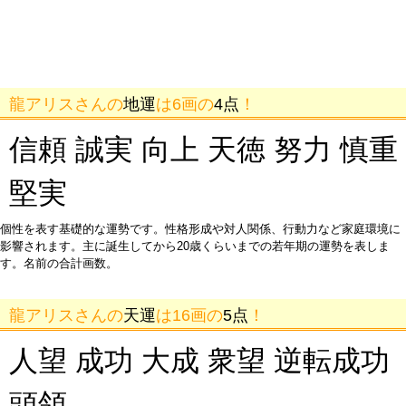
龍アリスさんの
地運
は6画の
4点
！
信頼 誠実 向上 天徳 努力 慎重
堅実
個性を表す基礎的な運勢です。性格形成や対人関係、行動力など家庭環境に
影響されます。主に誕生してから20歳くらいまでの若年期の運勢を表しま
す。名前の合計画数。
龍アリスさんの
天運
は16画の
5点
！
人望 成功 大成 衆望 逆転成功
頭領