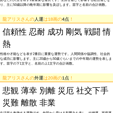
り、主に50歳以降の晩年期に影響を及ぼします。苗字と名前の合計画数。
龍アリスさんの
人運
は18画の
4点
！
信頼性 忍耐 成功 剛気 戦闘 情
熱
性格や才能などを表す2番目に重要な運勢です。人間関係や協調性、社会的
な成功に影響します。主に20歳から50歳ぐらいまでの中年期の運勢を表しま
す。苗字の下1文字と、名前の上1文字の合計画数。
龍アリスさんの
外運
は20画の
1点
！
悲観 薄幸 別離 災厄 社交下手
災難 離散 非業
生活面を象徴する運勢です。外部から受ける影響力を表し、結婚運、家庭運