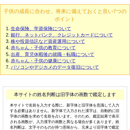
子供の成長に合わせ、将来に備えておくと良い7つの
ポイント
生命保険、学資保険について
銀行、ネットバンク、クレジットカードについて
株や投資信託など資産運用について
赤ちゃん・子供の教育について
出産、育児休暇後の就職・転職について
赤ちゃん・子供の健康について
パソコンやデジカメのデータ復旧について
本サイトの姓名判断は旧字体の画数で鑑定します
本サイトで名前を入力する際に、新字体と旧字体を意識して入力
する必要はありません。新字体で入力された漢字は、自動的に旧
字体の画数を求めて名前を占います。そのため、鑑定結果で表示
される画数が、入力漢字の画数と異なる場合が多くあります。姓
名判断は、文字そのものが持つ意味から、元来より旧字体で鑑定