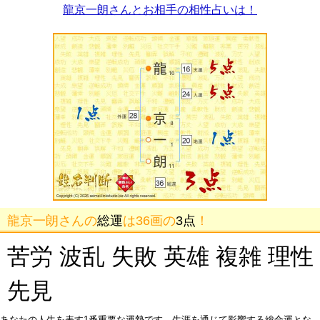
龍京一朗さんとお相手の相性占いは！
龍京一朗さんの
総運
は36画の
3点
！
苦労 波乱 失敗 英雄 複雑 理性
先見
あなたの人生を表す1番重要な運勢です。生涯を通じて影響する総合運とな