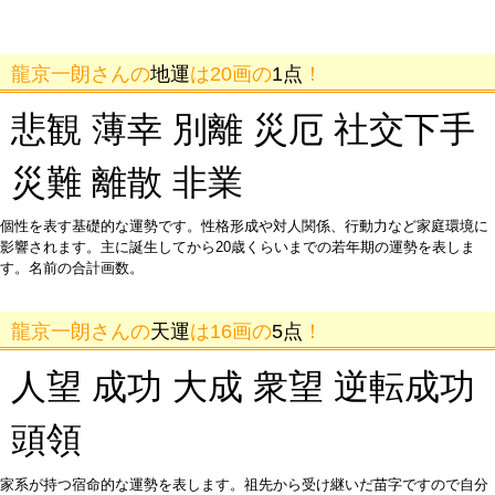
龍京一朗さんの
地運
は20画の
1点
！
悲観 薄幸 別離 災厄 社交下手
災難 離散 非業
個性を表す基礎的な運勢です。性格形成や対人関係、行動力など家庭環境に
影響されます。主に誕生してから20歳くらいまでの若年期の運勢を表しま
す。名前の合計画数。
龍京一朗さんの
天運
は16画の
5点
！
人望 成功 大成 衆望 逆転成功
頭領
家系が持つ宿命的な運勢を表します。祖先から受け継いだ苗字ですので自分