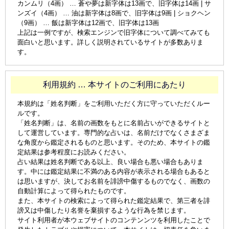
カンムリ（4画） … 蒼や夢は新字体は13画で、旧字体は14画 | サ
ンズイ（4画） … 油は新字体は8画で、旧字体は9画 | ショクヘン
（9画） … 飯は新字体は12画で、旧字体は13画
上記は一例ですが、検索エンジンで旧字体について調べてみても
面白いと思います。詳しく説明されているサイトが多数ありま
す。
利用規約 … 本サイトのご利用にあたり
本規約は「姓名判断」をご利用いただく方に守っていただくルー
ルです。
「姓名判断」は、名前の画数をもとに名前占いができるサイトと
して運営しています。専門的な占いは、名前だけでなくさまざま
な角度から鑑定されるものと思います。そのため、本サイトの鑑
定結果は参考程度にお読みください。
占い結果は姓名判断である以上、良い場合も悪い場合もありま
す。中には鑑定結果に不満のある内容が表示される場合もあると
は思いますが、決してお名前を誹謗中傷するものでなく、画数の
自動計算によって得られたものです。
また、本サイトの検索によって得られた鑑定結果で、第三者を誹
謗又は中傷したり名誉を棄損するような行為を禁じます。
サイト利用者が本ウェブサイトのコンテンンツを利用したことで