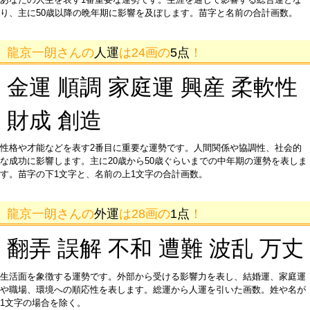
り、主に50歳以降の晩年期に影響を及ぼします。苗字と名前の合計画数。
龍京一朗さんの
人運
は24画の
5点
！
金運 順調 家庭運 興産 柔軟性
財成 創造
性格や才能などを表す2番目に重要な運勢です。人間関係や協調性、社会的
な成功に影響します。主に20歳から50歳ぐらいまでの中年期の運勢を表しま
す。苗字の下1文字と、名前の上1文字の合計画数。
龍京一朗さんの
外運
は28画の
1点
！
翻弄 誤解 不和 遭難 波乱 万丈
生活面を象徴する運勢です。外部から受ける影響力を表し、結婚運、家庭運
や職場、環境への順応性を表します。総運から人運を引いた画数。姓や名が
1文字の場合を除く。