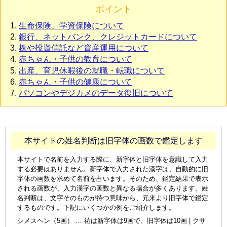
ポイント
生命保険、学資保険について
銀行、ネットバンク、クレジットカードについて
株や投資信託など資産運用について
赤ちゃん・子供の教育について
出産、育児休暇後の就職・転職について
赤ちゃん・子供の健康について
パソコンやデジカメのデータ復旧について
本サイトの姓名判断は旧字体の画数で鑑定します
本サイトで名前を入力する際に、新字体と旧字体を意識して入力
する必要はありません。新字体で入力された漢字は、自動的に旧
字体の画数を求めて名前を占います。そのため、鑑定結果で表示
される画数が、入力漢字の画数と異なる場合が多くあります。姓
名判断は、文字そのものが持つ意味から、元来より旧字体で鑑定
するものです。下記にいくつかの例をご紹介します。
シメスヘン（5画） … 祐は新字体は9画で、旧字体は10画 | クサ