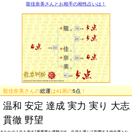
龍佳奈美さんとお相手の相性占いは！
龍佳奈美さんの
総運
は41画の
5点
！
温和 安定 達成 実力 実り 大志
貫徹 野望
あなたの人生を表す1番重要な運勢です。生涯を通じて影響する総合運とな