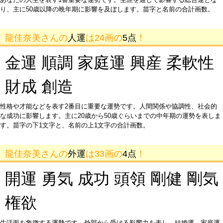
り、主に50歳以降の晩年期に影響を及ぼします。苗字と名前の合計画数。
龍佳奈美さんの
人運
は24画の
5点
！
金運 順調 家庭運 興産 柔軟性
財成 創造
性格や才能などを表す2番目に重要な運勢です。人間関係や協調性、社会的
な成功に影響します。主に20歳から50歳ぐらいまでの中年期の運勢を表しま
す。苗字の下1文字と、名前の上1文字の合計画数。
龍佳奈美さんの
外運
は33画の
4点
！
開運 勇気 成功 頭領 剛健 剛気
権欲
生活面を象徴する運勢です。外部から受ける影響力を表し、結婚運、家庭運