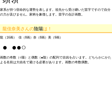
家系が持つ宿命的な運勢を表します。祖先から受け継いだ苗字ですので自分
の力が及びません。家柄を象徴します。苗字の合計画数。
龍佳奈美さんの
陰陽
は！
龍（16画） 佳（8画）奈（8画）美（9画）
● ●●○
画数の奇数（○陽）と偶数（●陰）の配列で吉凶を占います。どちらかにかた
よる名前は大凶名で避ける必要があります。画数の奇数偶数。