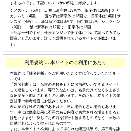
するものです。下記にいくつかの例をご紹介します。
シメスヘン（5画） … 祐は新字体は9画で、旧字体は10画 | クサ
カンムリ（4画） … 蒼や夢は新字体は13画で、旧字体は14画 | サ
ンズイ（4画） … 油は新字体は8画で、旧字体は9画 | ショクヘン
（9画） … 飯は新字体は12画で、旧字体は13画
上記は一例ですが、検索エンジンで旧字体について調べてみても
面白いと思います。詳しく説明されているサイトが多数ありま
す。
利用規約 … 本サイトのご利用にあたり
本規約は「姓名判断」をご利用いただく方に守っていただくルー
ルです。
「姓名判断」は、名前の画数をもとに名前占いができるサイトと
して運営しています。専門的な占いは、名前だけでなくさまざま
な角度から鑑定されるものと思います。そのため、本サイトの鑑
定結果は参考程度にお読みください。
占い結果は姓名判断である以上、良い場合も悪い場合もありま
す。中には鑑定結果に不満のある内容が表示される場合もあると
は思いますが、決してお名前を誹謗中傷するものでなく、画数の
自動計算によって得られたものです。
また、本サイトの検索によって得られた鑑定結果で、第三者を誹