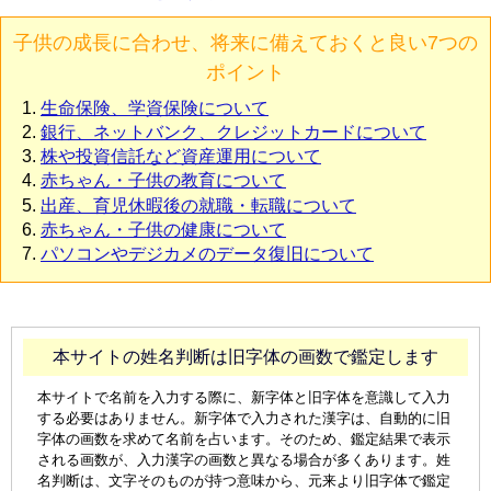
子供の成長に合わせ、将来に備えておくと良い7つの
ポイント
生命保険、学資保険について
銀行、ネットバンク、クレジットカードについて
株や投資信託など資産運用について
赤ちゃん・子供の教育について
出産、育児休暇後の就職・転職について
赤ちゃん・子供の健康について
パソコンやデジカメのデータ復旧について
本サイトの姓名判断は旧字体の画数で鑑定します
本サイトで名前を入力する際に、新字体と旧字体を意識して入力
する必要はありません。新字体で入力された漢字は、自動的に旧
字体の画数を求めて名前を占います。そのため、鑑定結果で表示
される画数が、入力漢字の画数と異なる場合が多くあります。姓
名判断は、文字そのものが持つ意味から、元来より旧字体で鑑定