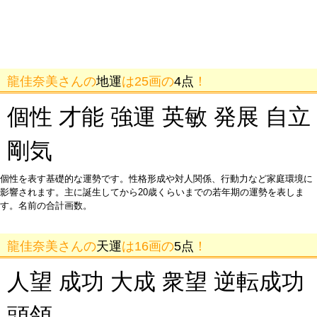
龍佳奈美さんの
地運
は25画の
4点
！
個性 才能 強運 英敏 発展 自立
剛気
個性を表す基礎的な運勢です。性格形成や対人関係、行動力など家庭環境に
影響されます。主に誕生してから20歳くらいまでの若年期の運勢を表しま
す。名前の合計画数。
龍佳奈美さんの
天運
は16画の
5点
！
人望 成功 大成 衆望 逆転成功
頭領