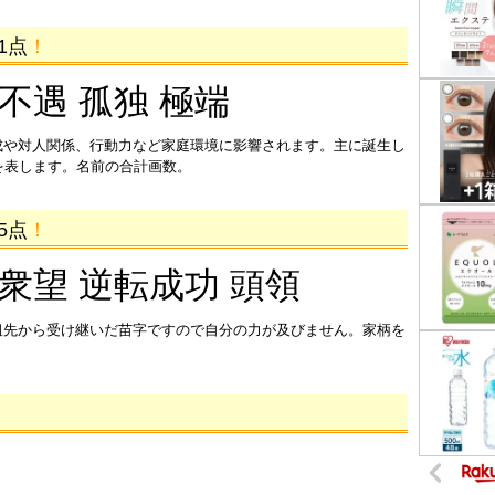
1点
！
 不遇 孤独 極端
成や対人関係、行動力など家庭環境に影響されます。主に誕生し
を表します。名前の合計画数。
5点
！
 衆望 逆転成功 頭領
祖先から受け継いだ苗字ですので自分の力が及びません。家柄を