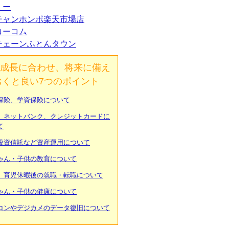
ミー
チャンホンポ楽天市場店
コーコム
チェーンふとんタウン
成長に合わせ、将来に備え
おくと良い7つのポイント
保険、学資保険について
、ネットバンク、クレジットカードに
て
投資信託など資産運用について
ゃん・子供の教育について
、育児休暇後の就職・転職について
ゃん・子供の健康について
コンやデジカメのデータ復旧について