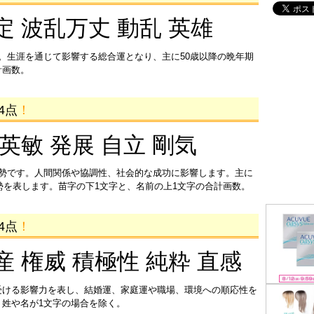
定 波乱万丈 動乱 英雄
。生涯を通じて影響する総合運となり、主に50歳以降の晩年期
計画数。
4点
！
 英敏 発展 自立 剛気
運勢です。人間関係や協調性、社会的な成功に影響します。主に
運勢を表します。苗字の下1文字と、名前の上1文字の合計画数。
4点
！
産 権威 積極性 純粋 直感
受ける影響力を表し、結婚運、家庭運や職場、環境への順応性を
姓や名が1文字の場合を除く。