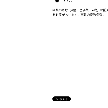
● ○○
画数の奇数（○陽）と偶数（●陰）の配
る必要があります。画数の奇数偶数。