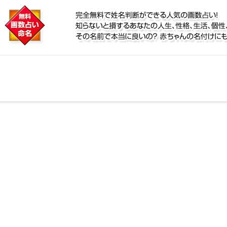
に
定！名前が持つ運勢から無料で姓名判断ができる人気の
性、宿命をズバッと的中！