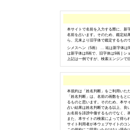
本サイトで名前を入力する際に、新
名前を占います。そのため、鑑定結
ら、元来より旧字体で鑑定するもの
シメスヘン（5画） … 祐は新字体は9
は新字体は8画で、旧字体は9画 | シ
上記は一例ですが、検索エンジンで
本規約は「姓名判断」をご利用いた
「姓名判断」は、名前の画数をもと
るものと思います。そのため、本サ
占い結果は姓名判断である以上、良
お名前を誹謗中傷するものでなく、
また、本サイトの検索によって得ら
サイト利用者が本ウェブサイトのコ
この規約にご同意いただけない場合