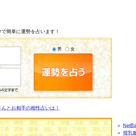
けで簡単に運勢を占います！
男
女
さんとお相手の相性占いは！
Net
授乳