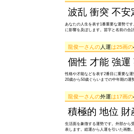
波乱 衝突 不安
あなたの人生を表す1番重要な運勢です
に影響を及ぼします。苗字と名前の合
龍俊一さんの
人運
は25画の
個性 才能 強運
性格や才能などを表す2番目に重要な
20歳から50歳ぐらいまでの中年期の
龍俊一さんの
外運
は17画の
積極的 地位 財
生活面を象徴する運勢です。外部から
表します。総運から人運を引いた画数。