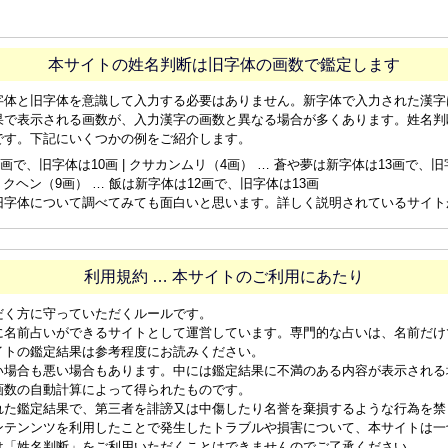
本サイトの姓名判断は旧字体の画数で鑑定します
字体と旧字体を意識して入力する必要はありません。新字体で入力された漢字
果で表示される画数が、入力漢字の画数と異なる場合が多くあります。姓名判
です。下記にいくつかの例をご紹介します。
画で、旧字体は10画 | クサカンムリ（4画） … 蒼や夢は新字体は13画で、旧字体
ョクヘン（9画） … 飯は新字体は12画で、旧字体は13画
旧字体について調べてみても面白いと思います。詳しく説明されているサイト
利用規約 … 本サイトのご利用にあたり
だく方に守っていただくルールです。
に名前占いができるサイトとして運営しています。専門的な占いは、名前だけ
イトの鑑定結果は参考程度にお読みください。
い場合も悪い場合もあります。中には鑑定結果に不満のある内容が表示される
画数の自動計算によって得られたものです。
れた鑑定結果で、第三者を誹謗又は中傷したり名誉を棄損するような行為を禁
ンテンンツを利用したことで発生したトラブルや損害について、本サイトは一
は「姓名判断」をご利用いただくことはできませんのでご了承ください。