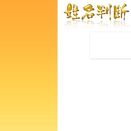
赤ちゃんの名づけ命名
龍俊一さんの運勢をズバリ鑑
なたの人生、性格、生活、個