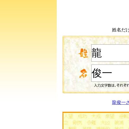
姓名だ
龍俊一