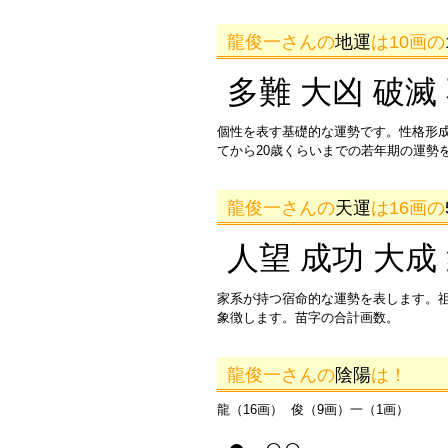
龍俊一さんの
地運
は10画の
多難 大凶 破滅
個性を表す基礎的な運勢です。性格形
てから20歳くらいまでの若年期の運勢
龍俊一さんの
天運
は16画の
人望 成功 大成
家系が持つ宿命的な運勢を表します。
象徴します。苗字の合計画数。
龍俊一さんの
陰陽
は！
龍（16画） 俊（9画）一（1画）