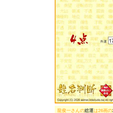
龍俊一さんの
総運
は26画の