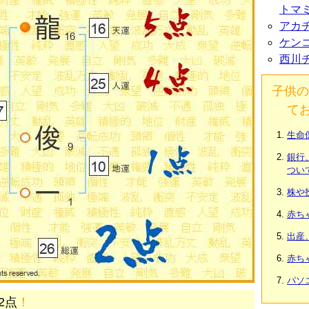
トマ
アカ
ケン
西川
子供の
て
生命
銀行
つい
株や
赤ち
出産
赤ち
パソ
2点
！