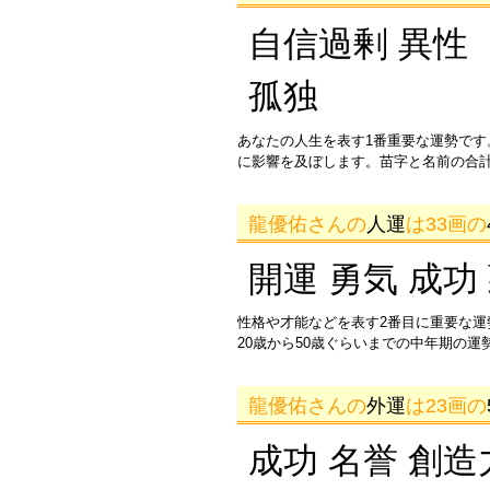
自信過剰 異性 
孤独
あなたの人生を表す1番重要な運勢です
に影響を及ぼします。苗字と名前の合
龍優佑さんの
人運
は33画の
開運 勇気 成功
性格や才能などを表す2番目に重要な
20歳から50歳ぐらいまでの中年期の
龍優佑さんの
外運
は23画の
成功 名誉 創造