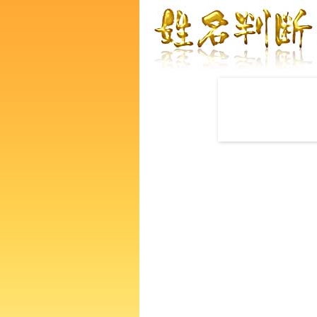
赤ちゃんの名づけ命名
龍優佑さんの運勢をズバリ鑑
なたの人生、性格、生活、個