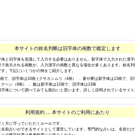
本サイトの姓名判断は旧字体の画数で鑑定します
字体と旧字体を意識して入力する必要はありません。新字体で入力された漢字
果で表示される画数が、入力漢字の画数と異なる場合が多くあります。姓名判
です。下記にいくつかの例をご紹介します。
画で、旧字体は10画 | クサカンムリ（4画） … 蒼や夢は新字体は13画で、旧字体
ョクヘン（9画） … 飯は新字体は12画で、旧字体は13画
旧字体について調べてみても面白いと思います。詳しく説明されているサイト
利用規約 … 本サイトのご利用にあたり
だく方に守っていただくルールです。
に名前占いができるサイトとして運営しています。専門的な占いは、名前だけ
イトの鑑定結果は参考程度にお読みください。