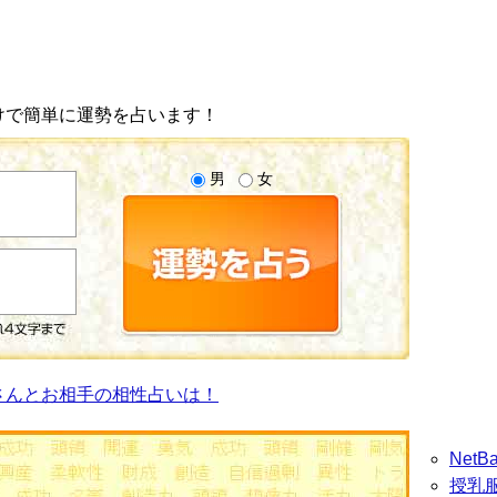
けで簡単に運勢を占います！
男
女
さんとお相手の相性占いは！
Net
授乳