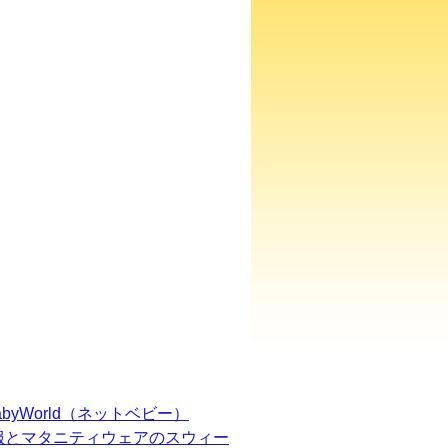
BabyWorld（ネットベビー）
服とマタニティウェアのスウィー