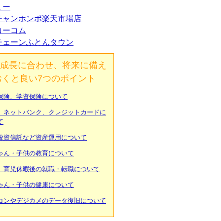
ミー
チャンホンポ楽天市場店
コーコム
チェーンふとんタウン
成長に合わせ、将来に備え
おくと良い7つのポイント
保険、学資保険について
、ネットバンク、クレジットカードに
て
投資信託など資産運用について
ゃん・子供の教育について
、育児休暇後の就職・転職について
ゃん・子供の健康について
コンやデジカメのデータ復旧について