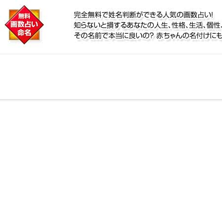
に
定！名前が持つ運勢から無料で姓名判断ができる人気の
性、宿命をズバッと的中！