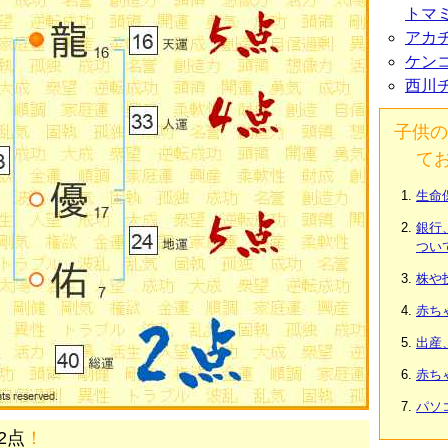
トマ
アカ
ケン
西川
子供の
て
生命
銀行
つい
株や
赤ち
出産
赤ち
パソ
2点
！