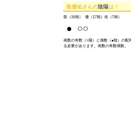
龍優佑さんの
陰陽
は！
龍（16画） 優（17画）佑（7画）
● ○○
画数の奇数（○陽）と偶数（●陰）の配
る必要があります。画数の奇数偶数。