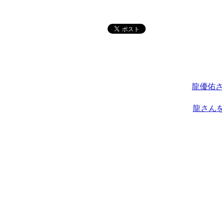
龍優佑
龍さん