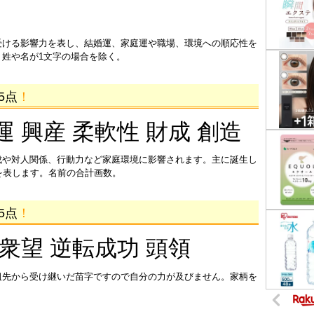
受ける影響力を表し、結婚運、家庭運や職場、環境への順応性を
姓や名が1文字の場合を除く。
5点
！
運 興産 柔軟性 財成 創造
成や対人関係、行動力など家庭環境に影響されます。主に誕生し
を表します。名前の合計画数。
5点
！
 衆望 逆転成功 頭領
祖先から受け継いだ苗字ですので自分の力が及びません。家柄を