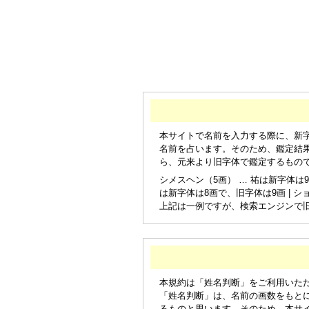
本サイトで名前を入力する際に、新
名前を占います。そのため、鑑定結
ら、元来より旧字体で鑑定するもの
シメスヘン（5画） … 祐は新字体は9
は新字体は8画で、旧字体は9画 | シ
上記は一例ですが、検索エンジンで
本規約は「姓名判断」をご利用いた
「姓名判断」は、名前の画数をもと
るものと思います。そのため、本サ