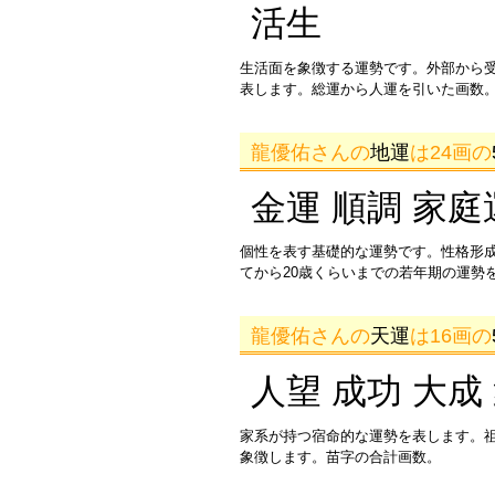
活生
生活面を象徴する運勢です。外部から
表します。総運から人運を引いた画数。
龍優佑さんの
地運
は24画の
金運 順調 家庭
個性を表す基礎的な運勢です。性格形
てから20歳くらいまでの若年期の運勢
龍優佑さんの
天運
は16画の
人望 成功 大成
家系が持つ宿命的な運勢を表します。
象徴します。苗字の合計画数。