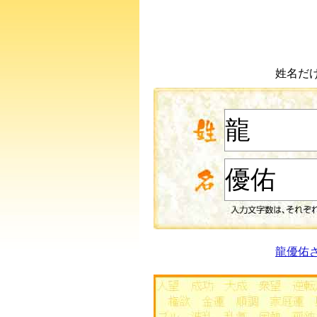
姓名だ
龍優佑