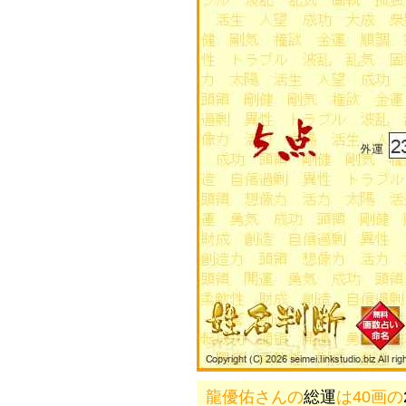
龍優佑さんの
総運
は40画の