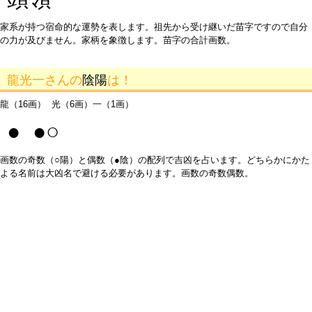
家系が持つ宿命的な運勢を表します。祖先から受け継いだ苗字ですので自分
の力が及びません。家柄を象徴します。苗字の合計画数。
龍光一さんの
陰陽
は！
龍（16画） 光（6画）一（1画）
● ●○
画数の奇数（○陽）と偶数（●陰）の配列で吉凶を占います。どちらかにかた
よる名前は大凶名で避ける必要があります。画数の奇数偶数。