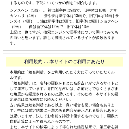
するものです。下記にいくつかの例をご紹介します。
シメスヘン（5画） … 祐は新字体は9画で、旧字体は10画 | クサ
カンムリ（4画） … 蒼や夢は新字体は13画で、旧字体は14画 | サ
ンズイ（4画） … 油は新字体は8画で、旧字体は9画 | ショクヘン
（9画） … 飯は新字体は12画で、旧字体は13画
上記は一例ですが、検索エンジンで旧字体について調べてみても
面白いと思います。詳しく説明されているサイトが多数ありま
す。
利用規約 … 本サイトのご利用にあたり
本規約は「姓名判断」をご利用いただく方に守っていただくルー
ルです。
「姓名判断」は、名前の画数をもとに名前占いができるサイトと
して運営しています。専門的な占いは、名前だけでなくさまざま
な角度から鑑定されるものと思います。そのため、本サイトの鑑
定結果は参考程度にお読みください。
占い結果は姓名判断である以上、良い場合も悪い場合もありま
す。中には鑑定結果に不満のある内容が表示される場合もあると
は思いますが、決してお名前を誹謗中傷するものでなく、画数の
自動計算によって得られたものです。
また、本サイトの検索によって得られた鑑定結果で、第三者を誹