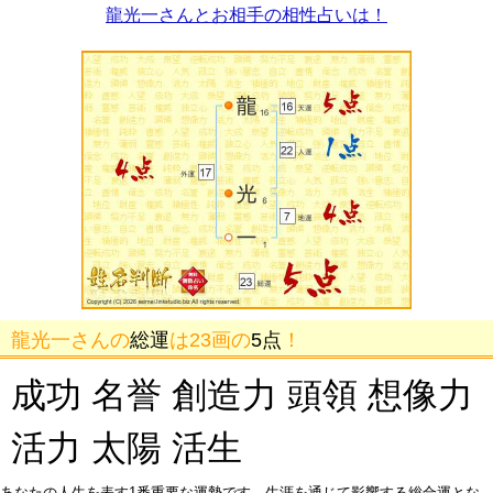
龍光一さんとお相手の相性占いは！
龍光一さんの
総運
は23画の
5点
！
成功 名誉 創造力 頭領 想像力
活力 太陽 活生
あなたの人生を表す1番重要な運勢です。生涯を通じて影響する総合運とな