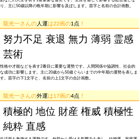
り、主に50歳以降の晩年期に影響を及ぼします。苗字と名前の合計画数。
龍光一さんの
人運
は22画の
1点
！
努力不足 衰退 無力 薄弱 霊感
芸術
性格や才能などを表す2番目に重要な運勢です。人間関係や協調性、社会的
な成功に影響します。主に20歳から50歳ぐらいまでの中年期の運勢を表しま
す。苗字の下1文字と、名前の上1文字の合計画数。
龍光一さんの
外運
は17画の
4点
！
積極的 地位 財産 権威 積極性
純粋 直感
生活面を象徴する運勢です。外部から受ける影響力を表し、結婚運、家庭運