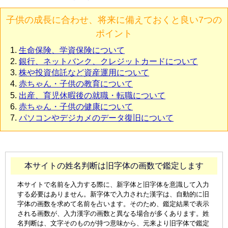
子供の成長に合わせ、将来に備えておくと良い7つの
ポイント
生命保険、学資保険について
銀行、ネットバンク、クレジットカードについて
株や投資信託など資産運用について
赤ちゃん・子供の教育について
出産、育児休暇後の就職・転職について
赤ちゃん・子供の健康について
パソコンやデジカメのデータ復旧について
本サイトの姓名判断は旧字体の画数で鑑定します
本サイトで名前を入力する際に、新字体と旧字体を意識して入力
する必要はありません。新字体で入力された漢字は、自動的に旧
字体の画数を求めて名前を占います。そのため、鑑定結果で表示
される画数が、入力漢字の画数と異なる場合が多くあります。姓
名判断は、文字そのものが持つ意味から、元来より旧字体で鑑定