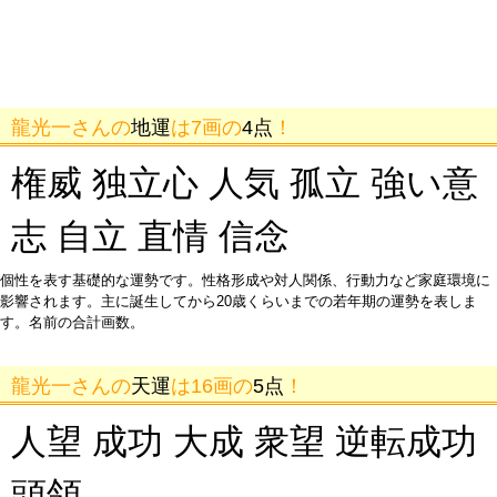
龍光一さんの
地運
は7画の
4点
！
権威 独立心 人気 孤立 強い意
志 自立 直情 信念
個性を表す基礎的な運勢です。性格形成や対人関係、行動力など家庭環境に
影響されます。主に誕生してから20歳くらいまでの若年期の運勢を表しま
す。名前の合計画数。
龍光一さんの
天運
は16画の
5点
！
人望 成功 大成 衆望 逆転成功
頭領